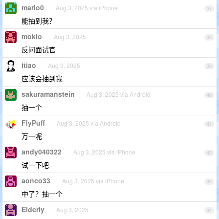
mario0
Aug 3, 2025 via iPhone
37
能抽到我？
mokio
Aug 3, 2025
38
反问面试官
itiao
Aug 3, 2025
39
应该会抽到我
sakuramanstein
Aug 3, 2025 via Android
40
抽一个
FlyPuff
Aug 3, 2025 via Android
41
万一呢
andy040322
Aug 3, 2025 via iPhone
42
试一下吧
aonco33
Aug 3, 2025 via iPhone
43
中了？抽一个
Elderly
Aug 3, 2025
44