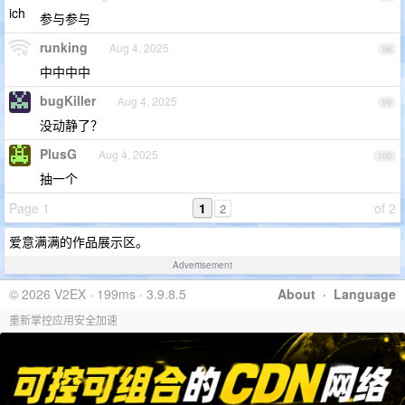
参与参与
runking
Aug 4, 2025
98
中中中中
bugKiller
Aug 4, 2025
99
没动静了？
PlusG
Aug 4, 2025
100
抽一个
Page 1
1
of 2
2
爱意满满的作品展示区。
Advertisement
© 2026 V2EX · 199ms · 3.9.8.5
About
·
Language
重新掌控应用安全加速