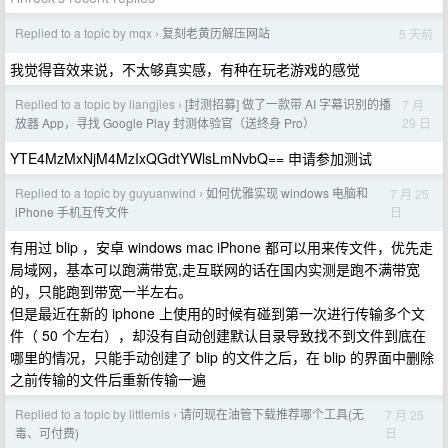
Replied to a topic by mqx
复刻老黄历解压网站
5 天前
›
我觉得音效来说，不太够真实感，有种在玩老游戏的感觉
Replied to a topic by liangjies
[封测招募] 做了一款带 AI 字幕识别的播
7 月
›
29 日
放器 App，寻找 Google Play 封测体验官（送终身 Pro）
YTE4MzMxNjM4MzIxQGdtYWlsLmNvbQ== 申请参加测试
Replied to a topic by guyuanwind
如何优雅实现 windows 电脑和
7 月 25
›
日
iPhone 手机互传文件
有用过 blip ，安卓 windows mac iPhone 都可以用来传文件，优先走
局域网，基本可以跑满带宽,走互联网的话在国内实测是跑不满带宽
的，只能跑到带宽一半左右。
但是最近在新的 iphone 上使用的时候有碰到第一次进行传输多个文
件（ 50 个左右），却没有自动创建默认目录导致找不到文件到底在
哪里的情况，只能手动创建了 blip 的文件之后，在 blip 的界面中删除
之前传输的文件后重新传输一遍
Replied to a topic by littlemis
请问现在油管下载推荐哪个工具(无
7 月 25
›
日
毒、可付费)