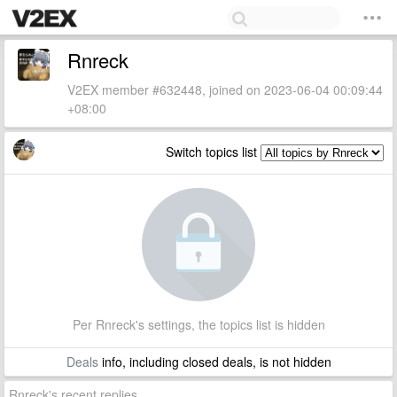
Rnreck
V2EX member #632448, joined on 2023-06-04 00:09:44
+08:00
Switch topics list
Per Rnreck's settings, the topics list is hidden
Deals
info, including closed deals, is not hidden
Rnreck's recent replies