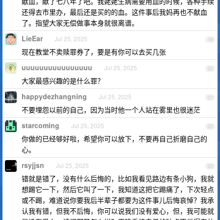
献血，献了七八年了吧。我姥姥生病需要用血的时候，各种手续
还得去市里办，最后还是买的的血。这件事后我妈再也不献血
了。指望大家无偿做事本身就很离谱。
LieEar
Jul 25, 2025
19
现在教堂不卖赎罪券了，要是有你可以去买几张
uuuuuuuuuuuuuuuu
Jul 25, 2025
20
大家最感兴趣的是什么罪？
happydezhangning
Jul 25, 2025
21
不要埋怨以前的自己，因为当时他一个人站在雾里也很迷茫
starcoming
Jul 25, 2025
22
你做的已经够好啦，希望你可以放下，不要再自己折磨自己的
心。
rsyjjsn
Jul 25, 2025
23
错就是错了，没有什么后悔的，比如我看见路边有条小狗，我就
想踢它一下，然后它叫了一下，我知道这把它踢痛了，下次轻点
或不踢，难道说你要我后半辈子都要为这件事儿后悔哀悼？我承
认我有错，但我不后悔，你可以说我们没有爱心，但，我可能就