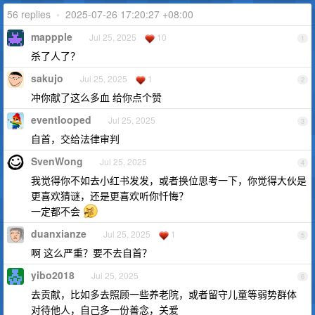
56 replies
•
2025-07-26 17:20:27 +08:00
mappple
Jul 25, 2025
10
1
杀了人了？
sakujo
Jul 25, 2025
1
2
冲你献了这么多血 给你点个赞
eventlooped
Jul 25, 2025
3
自首，交给法律审判
SvenWong
Jul 25, 2025
4
我觉得你不如去小红书发发，或者换位思考一下，你觉得大伙是
更喜欢猜谜，还是更喜欢听你忏悔？
一定都不会
duanxianze
Jul 25, 2025
1
5
啊 这么严重？要不去自首？
yibo2018
Jul 25, 2025
6
去贡献，比如多去照顾一些养老院，或者留守儿童等弱势群体
对待他人，自己多一份善念，关爱