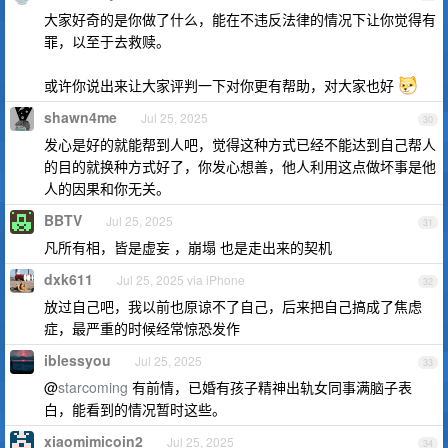
大家好奇的是你做了什么，能在不违反法律的情况下让你觉得有
罪，以至于去救赎。
或许你说出来让大家评判一下对你更有帮助，对大家也好
shawn4me
Jul 25, 2025
30
发心是好的就能帮到人吧，觉得这种方式已经不能达到自己帮人
的目的就换种方式好了，你发心想善，他人利用这点做坏事是他
人的因果和你无关。
BBTV
Jul 25, 2025
31
凡所有相，皆是虚妄 ，崩塌 也是走出来的契机
dxk611
Jul 25, 2025 via iPhone
32
放过自己吧，我以前也原谅不了自己，后来把自己搞成了焦虑
症，最严重的时候经常惊恐发作
iblessyou
Jul 25, 2025
33
@
starcoming
有前情，已婚有孩子精神出轨女同事满脑子表
白，能看到的情况暂时这些。
xiaomimicoin2
Jul 25, 2025
34