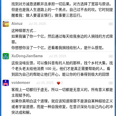
找到对方诚恳道歉并且承担一切后果。对方选择了宽容与原谅。
但是也是我人生道路上的一个黑点，自己过不去的坎。它时刻提
醒着我：做人要谨言慎行，做事要三思后行。
Aixtuz
Jul 25, 2025
41
这种赎罪方式...
如果我骗了你一个亿，然后通过每天给我身边的人捐钱的方式赎
罪。
你想想你没了一个亿，还看着我捐钱给别人，是什么感觉。
XuDongJianSama
Jul 25, 2025
42
这些没啥反馈，可以像抖音有的人拍的那样，找个乡村大集，找
个老头老太给他消费 100 元，他们才是真正需要帮助的人，看
到因为自己的帮助让他们开心，能让你的行善得到极大的回馈
voidemoer
Jul 25, 2025
2
43
客观上一切都归于虚无，所以一切都是无意义的，所有意义都是
主观赋予的。
如果你真明白这个道理，就应该知道赎罪不是源自某种超验正义
或者宇宙道德，而是一种自我修复，在意识深处与自己内心的冲
突达成和解。