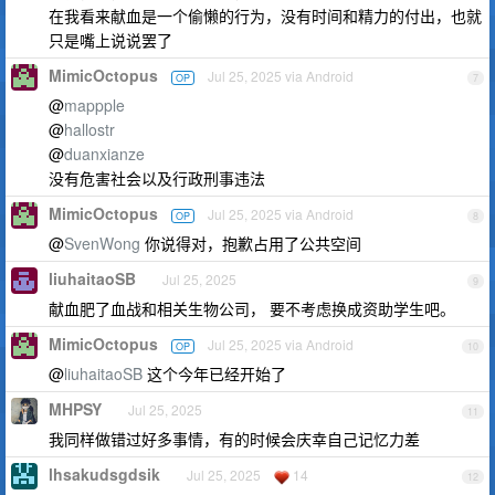
在我看来献血是一个偷懒的行为，没有时间和精力的付出，也就
只是嘴上说说罢了
MimicOctopus
Jul 25, 2025 via Android
OP
7
@
mappple
@
hallostr
@
duanxianze
没有危害社会以及行政刑事违法
MimicOctopus
Jul 25, 2025 via Android
OP
8
@
SvenWong
你说得对，抱歉占用了公共空间
liuhaitaoSB
Jul 25, 2025
9
献血肥了血战和相关生物公司， 要不考虑换成资助学生吧。
MimicOctopus
Jul 25, 2025 via Android
OP
10
@
liuhaitaoSB
这个今年已经开始了
MHPSY
Jul 25, 2025
11
我同样做错过好多事情，有的时候会庆幸自己记忆力差
lhsakudsgdsik
Jul 25, 2025
14
12