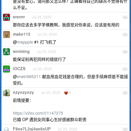
是没有爱心，请问那又怎么样？正确看待自己的缺点不觉得有什
么不妥。
ererrrr
Jul 25, 2025
24
那你应该去多学学佛教啊，我感觉对你来说，应该是有用的
make115
Jul 25, 2025
25
@
mappple
#1 打飞机了
wniming
Jul 25, 2025
26
能保证别再犯同样的错就行了
iOCZS
Jul 25, 2025
27
@
erwin985211
献血用血花钱是合理的，但是手续麻烦是不能接
受的。
nzynzynzy
Jul 25, 2025
4
28
前情提要：
https://v2ex.com/t/1147275
已婚 OP 遇到女同事心生好感被群众职责
F8ea7L2aj4ae8xUP
Jul 25, 2025
29