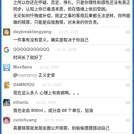
之所以你还在怀疑、否定、挣扎，只是你理性和感性还没有真正
同步，认知上你已看清本质，但在情绪上依旧受困。
无论如何忏悔或补偿，既定之事的客观后果都无法逆转，你所能
做的赎罪，只能是自我救赎，对未来的你负责。
daybreakfangyang
Jul 25, 2025
44
一件事有没有意义，确实是取决于你自己
QQQQQQQQQQQ
Jul 25, 2025
45
时间长了就好了
MuxSans
Jul 25, 2025
46
@
nzynzynzy
正义史官
DAMNYOU
Jul 25, 2025
47
现在这么多人 心理上有疾病啊。。。
ethanlu
Jul 25, 2025
48
我也全血 800ml ，成分血 68 个单位，加油
curiohuang
Jul 25, 2025
49
真要赎罪就发朋友圈公开赎罪，别偷偷摸摸感动自己