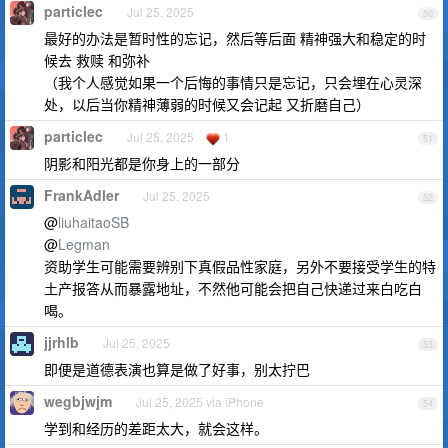
particlec
Jul 25, 2025
50
最好的办法是暂时性的忘记，然后等后面 精神强大和稳定的时
候去 救赎 和弥补
（我个人感觉如果一个后悔的事情只是忘记，只会埋在心灵深
处，以后当你精神薄弱的时候又会记起 又折磨自己）
particlec
Jul 25, 2025
1
51
阴影和阳光都是你身上的一部分
FrankAdler
Jul 25, 2025
52
@
liuhaitaoSB
@
Legman
资助学生可能需要辨别下真假品性家庭，另外不要接受学生的特
土产报答从而暴露地址，不然他可能会把自己快递过来白吃白
喝。
jjrhlb
Jul 25, 2025
53
即便是道德表演也算是做了好事，别太拧巴
wegbjwjm
Jul 25, 2025 via iPhone
54
学到和经历的差距太大，就会这样。