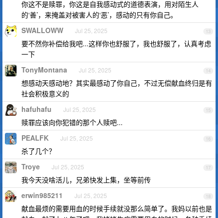
你这不是赎罪，你这是自我感动式的道德表演，用对陌生人
的‘善’，来掩盖对被害人的‘恶’，感动的只有你自己。
SWALLOWW
Jul 25, 2025
13
要不然你补偿给我吧...这样你也舒服了，我也舒服了，认真考虑
一下
TonyMontana
Jul 25, 2025
14
想感动天感动地？其实最感动了你自己，不过无偿献血终归是有
社会积极意义的
hafuhafu
Jul 25, 2025
15
赎罪应该向你犯错的那个人赎吧...
PEALFK
Jul 25, 2025
16
杀了几个？
Troye
Jul 25, 2025
17
我今天没啥活儿，兄弟快发上集，坐等前传
erwin985211
Jul 25, 2025
18
献血最烦的需要用血的时候手续就没那么简单了。我妈以前也是