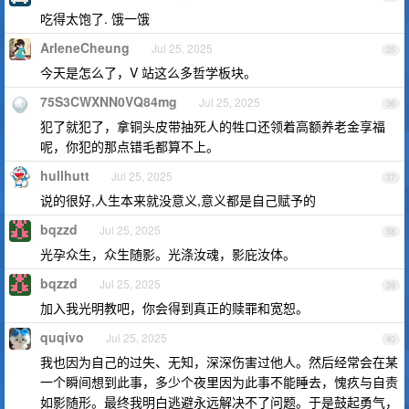
吃得太饱了. 饿一饿
ArleneCheung
Jul 25, 2025
35
今天是怎么了，V 站这么多哲学板块。
75S3CWXNN0VQ84mg
Jul 25, 2025
36
犯了就犯了，拿铜头皮带抽死人的牲口还领着高额养老金享福
呢，你犯的那点错毛都算不上。
hullhutt
Jul 25, 2025
37
说的很好,人生本来就没意义,意义都是自己赋予的
bqzzd
Jul 25, 2025
38
光孕众生，众生随影。光涤汝魂，影庇汝体。
bqzzd
Jul 25, 2025
39
加入我光明教吧，你会得到真正的赎罪和宽恕。
quqivo
Jul 25, 2025
40
我也因为自己的过失、无知，深深伤害过他人。然后经常会在某
一个瞬间想到此事，多少个夜里因为此事不能睡去，愧疚与自责
如影随形。最终我明白逃避永远解决不了问题。于是鼓起勇气，