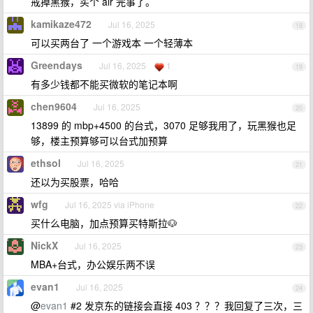
戒掉黑猴，买个 air 完事了。
kamikaze472
Jul 16, 2025
18
可以买两台了 一个游戏本 一个轻薄本
Greendays
Jul 16, 2025
1
19
有多少钱都不能买微软的笔记本啊
chen9604
Jul 16, 2025
20
13899 的 mbp+4500 的台式，3070 足够我用了，玩黑猴也足
够，楼主预算够可以台式加预算
ethsol
Jul 16, 2025
21
还以为买股票，哈哈
wfg
Jul 16, 2025 via iPhone
22
买什么电脑，加点预算买特斯拉🐶
NickX
Jul 16, 2025
23
MBA+台式，办公娱乐两不误
evan1
Jul 16, 2025
24
@
evan1
#2 发京东的链接会直接 403 ？？？我回复了三次，三