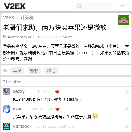
V2EX
计算机
›
老哥们求助，两万块买苹果还是微软
By
newmancity
at Jul 16, 2025 · 6629 views
手头有笔奖金，2w 左右，买苹果还是微软。有移动需求（出差），大
部分时间就是刷刷 B 站，有时会玩黑猴（ steam ），如果买的话麻烦
给个型号，感谢
苹果
微软
移动
71 replies
Sezxy
Jul 16, 2025
1
1
KEY POINT: 有时会玩黑猴（ steam ）
evan1
Jul 16, 2025
2
2
买苹果，想办法装虚拟机玩，生命在于折腾
ggmood
Jul 16, 2025 via iPhone
3