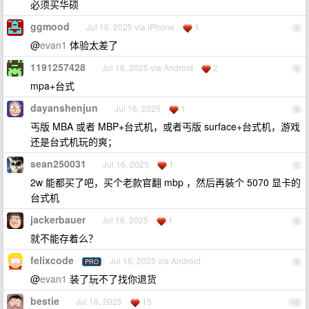
必须买华硕
ggmood
Jul 16, 2025 via iPhone
1
4
@
evan1
体验太差了
1191257428
Jul 16, 2025 via Android
2
5
mpa+台式
dayanshenjun
Jul 16, 2025
1
6
丐版 MBA 或者 MBP+台式机，或者丐版 surface+台式机，游戏
还是台式机玩的爽；
sean250031
Jul 16, 2025
1
7
2w 能都买了吧，买个老款官翻 mbp ，然后再装个 5070 显卡的
台式机
jackerbauer
Jul 16, 2025
1
8
就不能存着么？
felixcode
Jul 16, 2025 via Android
PRO
9
@
evan1
装了玩不了找你退货
bestie
Jul 16, 2025
15
10