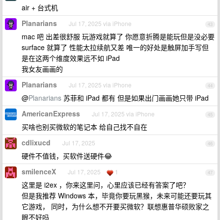
air + 台式机
Planarians
Jul 17, 2025 via iPhone
43
mac 吧 出差很舒服 玩游戏就算了 你愿意折腾是能玩但是没必要
surface 就算了 性能太拉续航又差 唯一的好处是触屏加手写但
是在这两个维度效果远不如 iPad
我女友画画的
Planarians
Jul 17, 2025 via iPhone
44
@
Planarians
苏菲和 iPad 都有 但是如果出门画画她只带 iPad
AmericanExpress
Jul 17, 2025 via iPhone
45
买啥也别买微软的笔记本 给自己找不自在
cdlixucd
Jul 17, 2025
46
硬件不值钱，买软件送硬件😂
smilenceX
Jul 17, 2025
1
47
这里是 i2ex ，你来这里问，心里应该已经有答案了吧？
但是我推荐 Windows 本，毕竟你要玩黑猴，未来可能还要玩其
它游戏， 同时，为什么想不开要买微软？联想惠普华硕败家之
眼不好吗