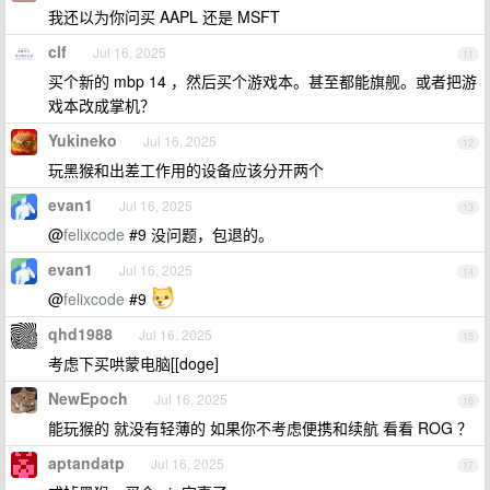
我还以为你问买 AAPL 还是 MSFT
clf
Jul 16, 2025
11
买个新的 mbp 14 ，然后买个游戏本。甚至都能旗舰。或者把游
戏本改成掌机？
Yukineko
Jul 16, 2025
12
玩黑猴和出差工作用的设备应该分开两个
evan1
Jul 16, 2025
13
@
felixcode
#9 没问题，包退的。
evan1
Jul 16, 2025
14
@
felixcode
#9
qhd1988
Jul 16, 2025
15
考虑下买哄蒙电脑[[doge]
NewEpoch
Jul 16, 2025
16
能玩猴的 就没有轻薄的 如果你不考虑便携和续航 看看 ROG ？
aptandatp
Jul 16, 2025
17