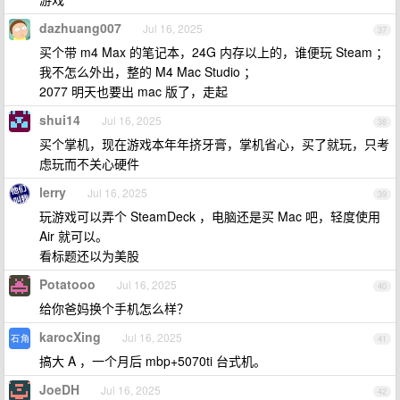
dazhuang007
Jul 16, 2025
37
买个带 m4 Max 的笔记本，24G 内存以上的，谁便玩 Steam ；
我不怎么外出，整的 M4 Mac Studio ；
2077 明天也要出 mac 版了，走起
shui14
Jul 16, 2025
38
买个掌机，现在游戏本年年挤牙膏，掌机省心，买了就玩，只考
虑玩而不关心硬件
lerry
Jul 16, 2025
39
玩游戏可以弄个 SteamDeck ，电脑还是买 Mac 吧，轻度使用
Air 就可以。
看标题还以为美股
Potatooo
Jul 16, 2025
40
给你爸妈换个手机怎么样？
karocXing
Jul 16, 2025
41
搞大 A ，一个月后 mbp+5070ti 台式机。
JoeDH
Jul 16, 2025
42