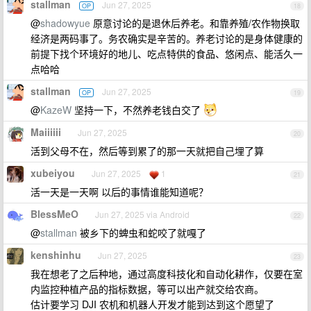
stallman
Jun 27, 2025
OP
18
@
shadowyue
原意讨论的是退休后养老。和靠养殖/农作物换取
经济是两码事了。务农确实是辛苦的。养老讨论的是身体健康的
前提下找个环境好的地儿、吃点特供的食品、悠闲点、能活久一
点哈哈
stallman
Jun 27, 2025
OP
19
@
KazeW
坚持一下，不然养老钱白交了
Maiiiiii
Jun 27, 2025
20
活到父母不在，然后等到累了的那一天就把自己埋了算
xubeiyou
Jun 27, 2025
1
21
活一天是一天啊 以后的事情谁能知道呢？
BlessMeO
Jun 27, 2025 via Android
22
@
stallman
被乡下的蜱虫和蛇咬了就嘎了
kenshinhu
Jun 27, 2025
23
我在想老了之后种地，通过高度科技化和自动化耕作，仅要在室
内监控种植产品的指标数据，等可以出产就交给农商。
估计要学习 DJI 农机和机器人开发才能到达到这个愿望了