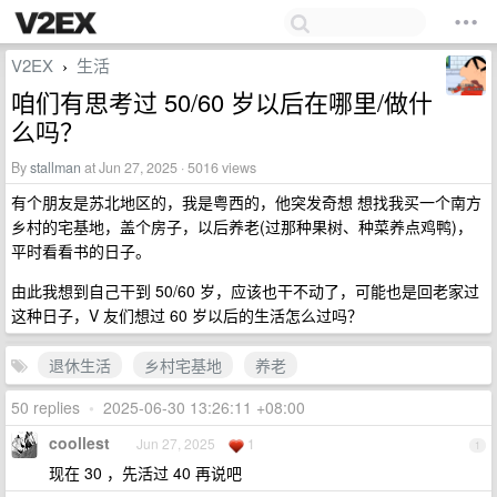
V2EX
生活
›
咱们有思考过 50/60 岁以后在哪里/做什
么吗？
By
stallman
at Jun 27, 2025 · 5016 views
有个朋友是苏北地区的，我是粤西的，他突发奇想 想找我买一个南方
乡村的宅基地，盖个房子，以后养老(过那种果树、种菜养点鸡鸭)，
平时看看书的日子。
由此我想到自己干到 50/60 岁，应该也干不动了，可能也是回老家过
这种日子，V 友们想过 60 岁以后的生活怎么过吗？
退休生活
乡村宅基地
养老
50 replies
•
2025-06-30 13:26:11 +08:00
coollest
Jun 27, 2025
1
1
现在 30 ，先活过 40 再说吧