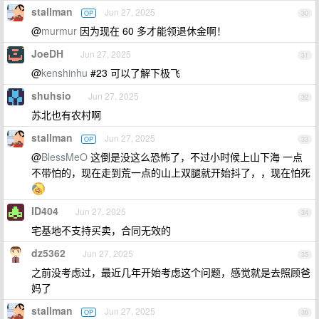
stallman
Jun 27, 2025
OP
30
@
murmur
因为现在 60 多才能领退休金啊！
JoeDH
Jun 27, 2025
31
@
kenshinhu
#23 可以了解下极飞
shuhsio
Jun 27, 2025
32
苏北也有农村啊
stallman
Jun 27, 2025
OP
33
@
BlessMeO
这倒是没这么恐怖了，不过小时候上山下海 一点
不带怕的，现在走到荒一点的山上双腿就开始抖了，，现在怕死
ID404
Jun 27, 2025
34
宅基地不支持买卖，合同无效的
dz5362
Jun 27, 2025
35
之前没考虑过，最近几年开始考虑这个问题，感觉就是去照顾爸
妈了
stallman
Jun 27, 2025
OP
36