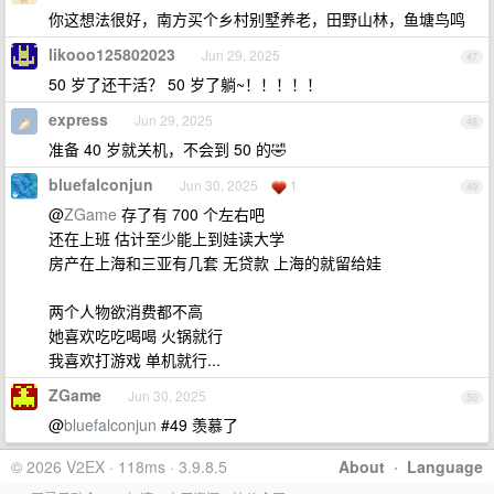
你这想法很好，南方买个乡村别墅养老，田野山林，鱼塘鸟鸣
likooo125802023
Jun 29, 2025
47
50 岁了还干活？ 50 岁了躺~！！！！！
express
Jun 29, 2025
48
准备 40 岁就关机，不会到 50 的🤣
bluefalconjun
Jun 30, 2025
1
49
@
ZGame
存了有 700 个左右吧
还在上班 估计至少能上到娃读大学
房产在上海和三亚有几套 无贷款 上海的就留给娃
两个人物欲消费都不高
她喜欢吃吃喝喝 火锅就行
我喜欢打游戏 单机就行...
ZGame
Jun 30, 2025
50
@
bluefalconjun
#49 羡慕了
© 2026 V2EX · 118ms · 3.9.8.5
About
·
Language