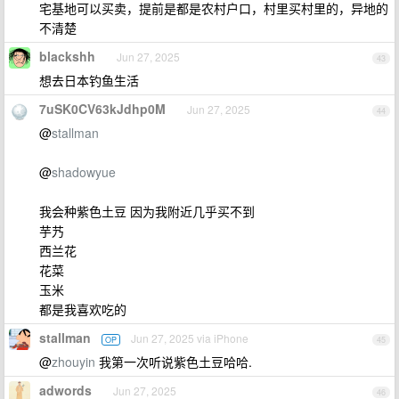
宅基地可以买卖，提前是都是农村户口，村里买村里的，异地的
不清楚
blackshh
Jun 27, 2025
43
想去日本钓鱼生活
7uSK0CV63kJdhp0M
Jun 27, 2025
44
@
stallman
@
shadowyue
我会种紫色土豆 因为我附近几乎买不到
芋艿
西兰花
花菜
玉米
都是我喜欢吃的
stallman
Jun 27, 2025 via iPhone
OP
45
@
zhouyin
我第一次听说紫色土豆哈哈.
adwords
Jun 27, 2025
46