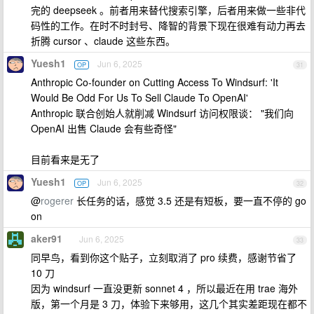
完的 deepseek 。前者用来替代搜索引擎，后者用来做一些非代
码性的工作。在时不时封号、降智的背景下现在很难有动力再去
折腾 cursor 、claude 这些东西。
Yuesh1
Jun 6, 2025
OP
31
Anthropic Co-founder on Cutting Access To Windsurf: 'It
Would Be Odd For Us To Sell Claude To OpenAI'
Anthropic 联合创始人就削减 Windsurf 访问权限谈： "我们向
OpenAI 出售 Claude 会有些奇怪"
目前看来是无了
Yuesh1
Jun 6, 2025
OP
32
@
rogerer
长任务的话，感觉 3.5 还是有短板，要一直不停的 go
on
aker91
Jun 6, 2025
33
同早鸟，看到你这个贴子，立刻取消了 pro 续费，感谢节省了
10 刀
因为 windsurf 一直没更新 sonnet 4 ，所以最近在用 trae 海外
版，第一个月是 3 刀，体验下来够用，这几个其实差距现在都不