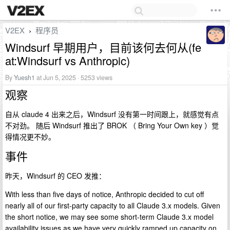
V2EX
程序员
›
Windsurf 早期用户，目前该何去何从(fe
at:Windsurf vs Anthropic)
By
Yuesh1
at Jun 5, 2025 · 5253 views
观察
自从 claude 4 出来之后，Windsurf 没有第一时间跟上，就感觉有点
不对劲。 随后 Windsurf 推出了 BROK （ Bring Your Own key ）觉
得情况更不妙。
事件
昨天，Windsurf 的 CEO 发推：
With less than five days of notice, Anthropic decided to cut off
nearly all of our first-party capacity to all Claude 3.x models. Given
the short notice, we may see some short-term Claude 3.x model
availability issues as we have very quickly ramped up capacity on