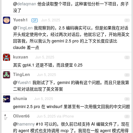
@
defaqman
他会读取整个项目，这种害怕分析一下项目，房子
没了
Yuesh1
Jun 5, 2025
OP
21
@
TingLen
我观察到的，2.5 编码确实可以，但是如果我在对话
开头规定使用中文，经过两次对话后，他就忘记了，开始用英文
回答我，所以我认为 gemini 2.5 pro 的上下文长度应该比
claude 差一点
kuxuan
Jun 5, 2025
22
其实 gpt4.1 还是不错，而且便宜 0.25
TingLen
Jun 5, 2025
23
@
Yuesh1
我刚试了下，gemini 的确有这个问题。而且只是我第
二轮对话就出现了英文答案
shunia
Jun 5, 2025
24
gemini 2.5 pro 在 windsurf 里甚至有一次用俄文回我的中文问题
Oliver66
Jun 5, 2025 via iPhone
25
@
hamenny
#10 可以的。很久前已经支持 AI 编辑文件了，现在
的 agent 模式也支持调用 mcp 了。我现在一般 agent 模式用得