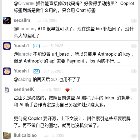
@
Oliver66
插件能直接修改代码吗？好像得手动拷贝？ Copilot
标签刷新是做什么用的，只会用 Chat 标签
secsilm
Jun 5, 2025
11
@
hamenny
#10 很早就可以了，现在这些 ide 都趋同了，没什
么大的差距了
Yuesh1
Jun 5, 2025
OP
12
@
lanrete
不能设置 url_base ，所以只能用 Anthropic 的 key ，
但是 Anthropic 的 api 需要 Payment ，ios 内购不行......
Yuesh1
Jun 5, 2025
OP
13
@
cabing
怕两天后 3.7 也用不了了
sentinelK
Jun 5, 2025
1
14
占山头是必然的，按照目前这些 AI 编程助手的 token 消耗量，
和 AI 助手合作肯定是比自己另起炉灶少赚太多。
更何况 Copilot 要开源，上下文设计、附件索引这些都要明牌
了。再不做自己的圈地，就再也没机会做了。
liulicaixiao
Jun 5, 2025
15