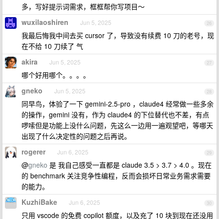
多，写好提示词需求，框框帮你写项目～
wuxilaoshiren
Jun 5, 2025
26
我最后悔我中间去买 cursor 了，导致没有续费 10 刀的老号，现
在不给 10 刀续了 气
akira
Jun 5, 2025
27
哪个好用哪个。。。。
gneko
Jun 5, 2025
28
同早鸟，体验了一下 gemini-2.5-pro ，claude4 经常做一些多余
的操作，gemini 没有，作为 claude4 的下位替代也不差，有点
啰嗦但是功能上没什么问题，先这么一边用一遍观望吧，等哪天
出现了什么决定性的问题之后再说。
rogerer
Jun 6, 2025
29
@
gneko
是 我自己感受一直都是 claude 3.5 > 3.7 > 4.0 。现在
的 benchmark 关注竞争性编程，反而会损坏日常业务需求需要
的能力。
KuzhiBake
Jun 6, 2025
30
只用 vscode 的免费 copilot 额度，以及充了 10 块到现在还没用