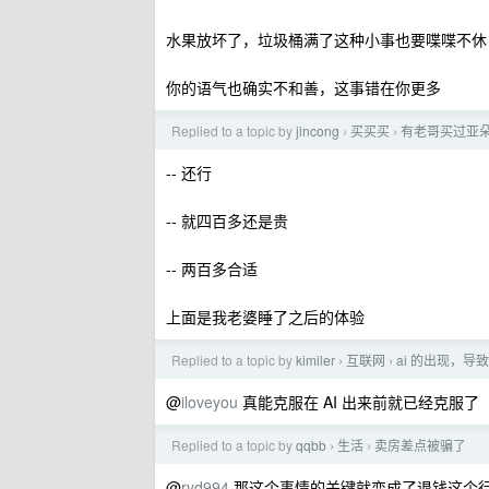
水果放坏了，垃圾桶满了这种小事也要喋喋不休
你的语气也确实不和善，这事错在你更多
Replied to a topic by
jincong
买买买
有老哥买过亚
›
›
-- 还行
-- 就四百多还是贵
-- 两百多合适
上面是我老婆睡了之后的体验
Replied to a topic by
kimiler
互联网
ai 的出现，导
›
›
@
iloveyou
真能克服在 AI 出来前就已经克服了
Replied to a topic by
qqbb
生活
卖房差点被骗了
›
›
@
ryd994
那这个事情的关键就变成了退钱这个