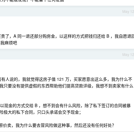
May 1
为买贵了，A 同一退还部分购房金，以这样的方式把钱归还给 B ，我自愿退
找我麻烦吧
May 1
面有人说的，我就觉得这房子值 121 万，买家愿意出这么多，我为什么不
我只要没有提供虚假的东西帮助他们提高贷款评级，我想不到卖家有什么
，以现金的方式交给 B ，想不到会有什么风险，除了私下签订的合同被暴
险极大的私下合同，只口头承诺会交予现金；
果只是原价卖，我为什么要去冒风险做这种事，然后还没有任何好处？