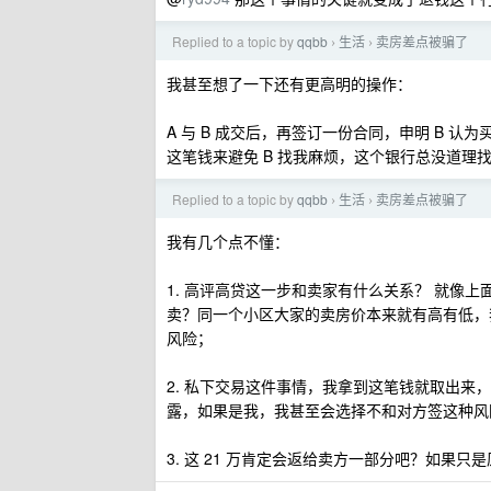
Replied to a topic by
qqbb
生活
卖房差点被骗了
›
›
我甚至想了一下还有更高明的操作：
A 与 B 成交后，再签订一份合同，申明 B 认
这笔钱来避免 B 找我麻烦，这个银行总没道理
Replied to a topic by
qqbb
生活
卖房差点被骗了
›
›
我有几个点不懂：
1. 高评高贷这一步和卖家有什么关系？ 就像上
卖？同一个小区大家的卖房价本来就有高有低，
风险；
2. 私下交易这件事情，我拿到这笔钱就取出来
露，如果是我，我甚至会选择不和对方签这种风
3. 这 21 万肯定会返给卖方一部分吧？如