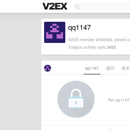
qq1147
V2EX member #300004, joined on
Today's activity rank
2493
qq1147
提问
技术
Per qq1147's