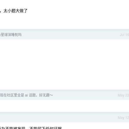
，太小题大做了
朵星球深睡枕吗
Jul 1
致现在社区里全是 ai 话题，好无趣～
May 2
May 1
行为不能被发现，不能留下任何证据