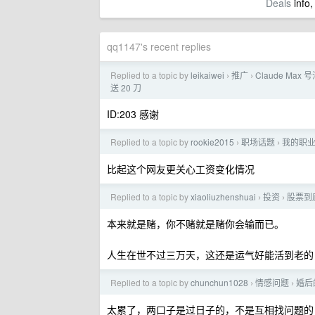
Deals
info,
qq1147's recent replies
Replied to a topic by
leikaiwei
推广
Claude Max 号
›
›
送 20 刀
ID:203 感谢
Replied to a topic by
rookie2015
职场话题
我的职
›
›
比起这个网友更关心工资变化情况
Replied to a topic by
xiaoliuzhenshuai
投资
股票到
›
›
本来就是赌，你不赌就是赌你会输而已。
人生在世不过三万天，这还是运气好能活到老的，
Replied to a topic by
chunchun1028
情感问题
婚后
›
›
太累了，两口子是过日子的，不是互相找问题的