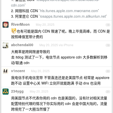
cdn.com
`
2. 网宿科技 CDN `
hls.itunes.apple.com.mwcname.com
`
3. 阿里昆仑 CDN `
iosapps.itunes.apple.com.m.alikunlun.net
`
RiverMoon
May 20, 2025
18
也有可能是国内 CDN 限速了呢。晚上毕竟高峰，而 CDN 是
按照峰值宽带计费的
abchendai00
May 20, 2025 via iPhone
19
大概率是跨网限速导致的
去 itdog 测试了一下，电信节点 appstore cdn 大多数解析到移
动/联通 cdn
v1ncent
May 20, 2025
20
我电信手机电信宽带 不管直连还是走美国节点 经常是 appstore
跑不动 设置中心关 WiFi 立刻开就能跑满 手动 dns 也没用
234ygg
May 20, 2025
21
用美国节点不代表你用的 cdn 也是美国的，没有针对相关流量
配置特别代理的情况下你实际用的 cdn 会是中国大陆的，流量
跨境兜了一大圈当然慢了