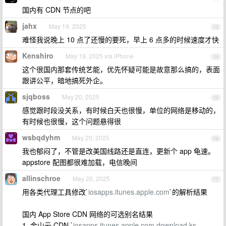
国内有 CDN 节点的吧
jahx
May 19, 2025
13
难怪我说晚上 10 点了还慢的要死，早上 6 点多的时候速度才快
Kenshiro
May 19, 2025 via iPhone
14
这个很国内那套传统艺能，优先怀疑可能是故意那么搞的，表面
跟讲公平，暗地搞死外企。
sjqboss
May 20, 2025
15
感觉跟时段没关系，有时候白天也很慢，单位的网络是移动的，
有时候也很慢，这个问题悬得很
wsbqdyhm
May 20, 2025
16
我也郁闷了，不管是改美国线路还是直连，更新个 app 龟速。
appstore 配图都很难加载，电信晚间
allinschroe
May 20, 2025
17
用各类代理工具修改`
iosapps.itunes.apple.com
`的解析结果
国内 App Store CDN 网络的可选别名结果
1. 金山云 CDN `
iosapps.itunes.apple.com.download.ks-