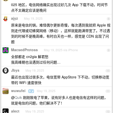
025 地区，电信网络确实出现过好几次 App 下载不动，时间节
点不太确定应该是晚间
ajyz
May 19, 2025
8
原来是电信的锅，难怪偶尔更新奇慢，每次遇到我就把 Apple 规
则走代理或切蜂窝网络（移动），这样就能跑满带宽了。不过遇
到的时候不是晚高峰，有时白天也一样，感觉是 CDN 出现了问
题
MacsedProtoss
May 19, 2025 via iPhone
9
全部都走 cn2gia 解君愁
我高峰期也没遇到过任何问题…
Jbys
May 19, 2025
10
最近也出现过很多次，电信宽带 AppStore 下不动，切换移动宽
带的 WiFi 速度很快
wuwufei
May 19, 2025
OP
11
@
Quik
刚刚致电了苹果，说有好多人也是电信有这样的问题，
就是电信的问题，他们解决不了！
alect
May 19, 2025
12