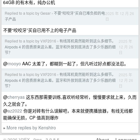
64GB 的有木有，纯办公机
Replied to a topic by Gesar
不要“咬咬牙”买自已难负担的电
2025 年 12 月 26
›
日
子产品
不要“咬咬牙”买自已用不上的电子产品
Replied to a topic by VXF2016
有线耳机竟然能听到这么多细节。
2025 年
›
12 月 26
Airpods 4 的音质原来这么差。蓝牙和外放到底消去了多少乐器的细
日
节？
@
mooyo
AAC 太差了，都糊到一起了，但凡听过好点都没法忍。
Replied to a topic by VXF2016
有线耳机竟然能听到这么多细节。
2025 年
›
12 月 26
Airpods 4 的音质原来这么差。蓝牙和外放到底消去了多少乐器的细
日
节？
@
cherryas
这东西那需要训练,喜欢听经常听，慢慢要求就上来，久而
久之就会了。
@
az2022
你是对砖有什么误解吧，本来就便携播放器，有线无线都
能确保无损，CP 值高到爆炸
More replies by Kenshiro
»
© 2026 V2EX · 9ms · 3.9.8.5
About
·
Language