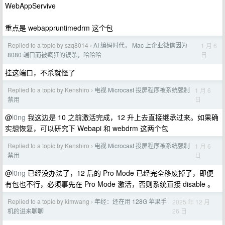
WebAppServive
重点是 webappruntimedrm 这个包
Replied to a topic by szq8014
AI 编码时代， Mac 上企业微信因为
1 月 6
›
日
8080 端口而被疯狂的误杀，哈哈哈
挂这端口，不杀就怪了
Replied to a topic by Kenshiro
电视 Microcast 投屏程序被系统强制
1 月 6
›
日
禁用
@
l0ng
我这边是 10 之前激活完成，12 升上去直接继承过来。如果确
实想恢复，可以研究下 Webapi 和 webdrm 这两个包
Replied to a topic by Kenshiro
电视 Microcast 投屏程序被系统强制
1 月 6
›
日
禁用
@
l0ng
已经没办法了，12 后的 Pro Mode 已经完全移废掉了，即便
有包也不行，必须事先在 Pro Mode 激活，否则系统直接 disable 。
Replied to a topic by kimwang
年经：还在用 128G 苹果手
2025 年 12 月
›
26 日
机的进来聊聊