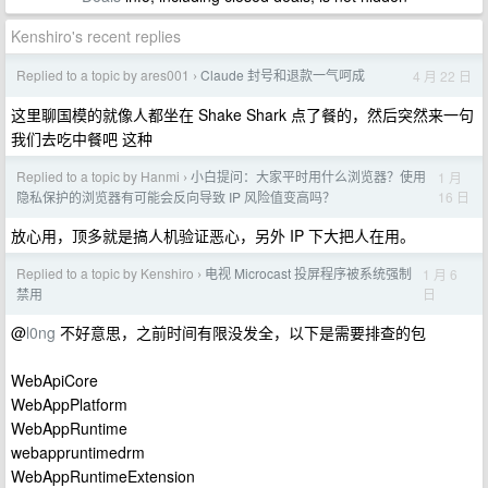
Kenshiro's recent replies
Replied to a topic by ares001
Claude 封号和退款一气呵成
4 月 22 日
›
这里聊国模的就像人都坐在 Shake Shark 点了餐的，然后突然来一句
我们去吃中餐吧 这种
Replied to a topic by Hanmi
小白提问：大家平时用什么浏览器？使用
1 月
›
16 日
隐私保护的浏览器有可能会反向导致 IP 风险值变高吗？
放心用，顶多就是搞人机验证恶心，另外 IP 下大把人在用。
Replied to a topic by Kenshiro
电视 Microcast 投屏程序被系统强制
1 月 6
›
日
禁用
@
l0ng
不好意思，之前时间有限没发全，以下是需要排查的包
WebApiCore
WebAppPlatform
WebAppRuntime
webappruntimedrm
WebAppRuntimeExtension