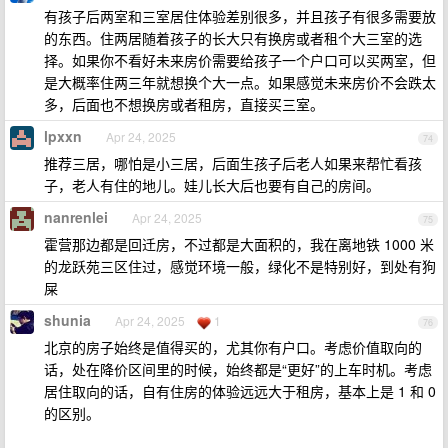
有孩子后两室和三室居住体验差别很多，并且孩子有很多需要放
的东西。住两居随着孩子的长大只有换房或者租个大三室的选
择。如果你不看好未来房价需要给孩子一个户口可以买两室，但
是大概率住两三年就想换个大一点。如果感觉未来房价不会跌太
多，后面也不想换房或者租房，直接买三室。
lpxxn
Apr 24, 2025
74
推荐三居，哪怕是小三居，后面生孩子后老人如果来帮忙看孩
子，老人有住的地儿。娃儿长大后也要有自己的房间。
nanrenlei
Apr 24, 2025
75
霍营那边都是回迁房，不过都是大面积的，我在离地铁 1000 米
的龙跃苑三区住过，感觉环境一般，绿化不是特别好，到处有狗
屎
shunia
Apr 24, 2025
1
76
北京的房子始终是值得买的，尤其你有户口。考虑价值取向的
话，处在降价区间里的时候，始终都是“更好”的上车时机。考虑
居住取向的话，自有住房的体验远远大于租房，基本上是 1 和 0
的区别。