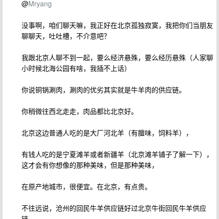
@
Mryang
没事啊，咱们聊天嘛，我正好在北京孤独寂寞，我把你们当朋友
聊聊天，吐吐槽，不介意吧？
我跟北京人聊不到一起，要么经济悬殊，要么经历悬殊（人家聊
小时候北海公园有啥，我插不上话）
你说铜锅涮肉，涮肉的优劣其实就是牛羊肉的供应链。
你稍微往西北走走，肉品都比北京好。
北京这边普通人吃的是大厂河北羊（有膻味，饲料羊），
有钱人吃的是宁夏滩羊或者新疆羊（北京滩羊铺子了解一下），
这才会有你想像的那种美味，但是那种美味，
在原产地城市，很便宜。在北京，有点贵。
不往远说，沧州的回民牛羊供应链好过北京牛街回民牛羊供应
链。