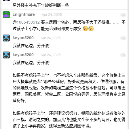
另外楼主补充下年龄好判断一些
cnightmare
Apr 24, 2025
83
@
1005450512
买三居图个省心，两居孩子大了还得换。。。不
过孩子上小学可能无论如何都要考虑换
keyan5200
Apr 24, 2025
84
我就住这边，分开说：
keyan5200
Apr 24, 2025
85
我就住这边，分开说：
如果不考虑孩子上学，也不考虑朱辛庄那些新盘，这个价格上三
居大概率就是龙**那些经适房，好处就是面积大，住得舒服，有
的离地铁也近。次新的电梯三居这个价格基本都没戏，可以考虑
两居，国风美唐、紫金二区、公园悦府等等，居住环境肯定比经
适房好。
如果考虑孩子上学，还是建议努努力，朝阳的新北苑或者海淀的
西三旗、清河之类的，加点儿钱也能买个差不多的两居，也免得
孩子上小学再搬家，还得重新适应周围环境。