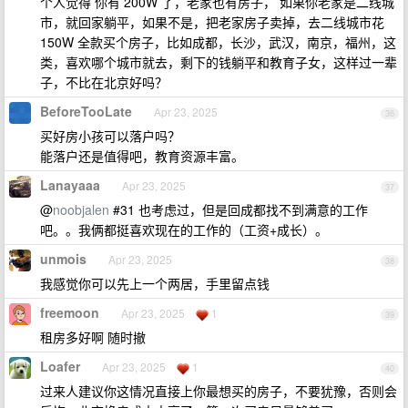
个人觉得 你有 200W 了，老家也有房子， 如果你老家是二线城
市，就回家躺平，如果不是，把老家房子卖掉，去二线城市花
150W 全款买个房子，比如成都，长沙，武汉，南京，福州，这
类，喜欢哪个城市就去，剩下的钱躺平和教育子女，这样过一辈
子，不比在北京好吗？
BeforeTooLate
Apr 23, 2025
36
买好房小孩可以落户吗？
能落户还是值得吧，教育资源丰富。
Lanayaaa
Apr 23, 2025
37
@
noobjalen
#31 也考虑过，但是回成都找不到满意的工作
吧。。我俩都挺喜欢现在的工作的（工资+成长）。
unmois
Apr 23, 2025
38
我感觉你可以先上一个两居，手里留点钱
freemoon
Apr 23, 2025
1
39
租房多好啊 随时撤
Loafer
Apr 23, 2025
1
40
过来人建议你这情况直接上你最想买的房子，不要犹豫，否则会