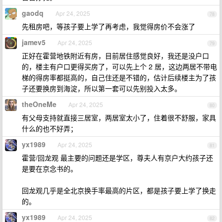
gaodq
Apr 24, 2025
78
先租房吧，等孩子要上学了再考虑，我觉得房价不会涨了
jamev5
Apr 24, 2025
79
正好在霍营地铁附近有房，目前居住感觉良好，我还是没户口
的，楼主有户口更得买房了，可以先上个 2 居，这边两居不带电
梯的得房率都挺高的，自己住还是不错的，估计后续楼主为了孩
子还要换房到海淀，所以第一套可以先别投入太多。
theOneMe
Apr 24, 2025
80
有父母支持就直接三居室，两居室太小了，住着很不舒服，家具
什么的也不好弄；
yx1989
Apr 24, 2025
81
霍营/回龙观 最主要的问题还是学区，尊夫人有京户大约孩子还
是要在京念书的。
回龙观几乎是全北京换手率最高的片区，都是孩子要上学了换走
的。
yx1989
Apr 24, 2025
82