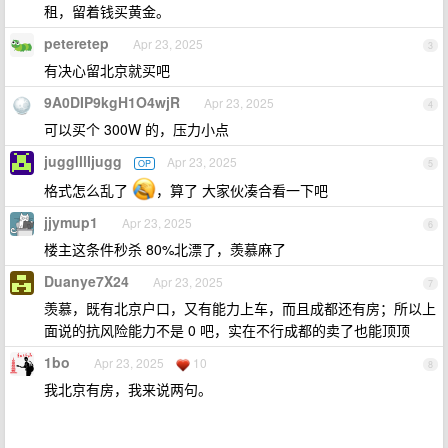
租，留着钱买黄金。
peteretep
Apr 23, 2025
3
有决心留北京就买吧
9A0DIP9kgH1O4wjR
Apr 23, 2025
4
可以买个 300W 的，压力小点
jugglllljugg
Apr 23, 2025
OP
5
格式怎么乱了
，算了 大家伙凑合看一下吧
jjymup1
Apr 23, 2025
6
楼主这条件秒杀 80%北漂了，羡慕麻了
Duanye7X24
Apr 23, 2025
7
羡慕，既有北京户口，又有能力上车，而且成都还有房；所以上
面说的抗风险能力不是 0 吧，实在不行成都的卖了也能顶顶
1bo
Apr 23, 2025
10
8
我北京有房，我来说两句。