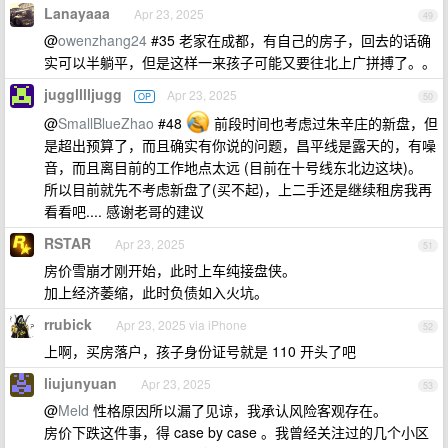
Lanayaaa
Apr 23, 2025
49
@
owenzhang24
#35 老家在成都，有自己的房子，回去的话确
实可以半躺平，但是这样一来孩子可能又要往北上广拼搏了。。
jugglllljugg
Apr 23, 2025
OP
50
@
SmallBlueZhao
#48
前段时间也考虑过朱辛庄的新盘，但
是超出预算了，而且确实有你说的问题，昌平线是露天的，有噪
音，而且离目前的工作地点太远 (目前在十号线东北边这块)。
所以目前就先不考虑新盘了(买不起)，上二手还是继续租房我再
看看吧.... 感谢老哥的建议
RSTAR
Apr 23, 2025
51
房价雪崩才刚开始，此时上车纯接盘侠。
加上经济萎缩，此时负债如入火坑。
rrubick
Apr 23, 2025 via iPhone
52
上啊，买房落户，孩子身份证号就是 110 开头了吧
liujunyuan
Apr 23, 2025
53
@
Meld
性格原因所以漏了见谅，我承认风险客观存在。
房价下跌这件事，得 case by case 。我曾经关注过的几个小区