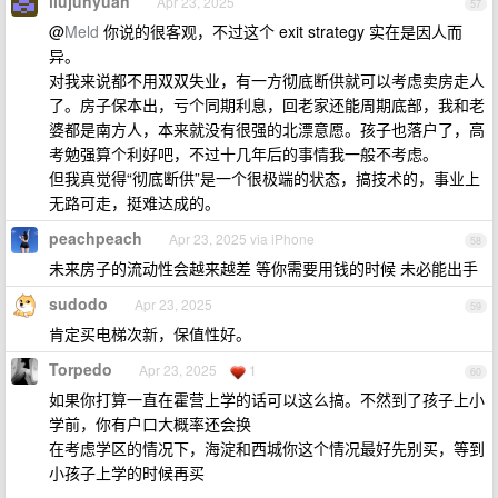
liujunyuan
Apr 23, 2025
57
@
Meld
你说的很客观，不过这个 exit strategy 实在是因人而
异。
对我来说都不用双双失业，有一方彻底断供就可以考虑卖房走人
了。房子保本出，亏个同期利息，回老家还能周期底部，我和老
婆都是南方人，本来就没有很强的北漂意愿。孩子也落户了，高
考勉强算个利好吧，不过十几年后的事情我一般不考虑。
但我真觉得“彻底断供”是一个很极端的状态，搞技术的，事业上
无路可走，挺难达成的。
peachpeach
Apr 23, 2025 via iPhone
58
未来房子的流动性会越来越差 等你需要用钱的时候 未必能出手
sudodo
Apr 23, 2025
59
肯定买电梯次新，保值性好。
Torpedo
Apr 23, 2025
1
60
如果你打算一直在霍营上学的话可以这么搞。不然到了孩子上小
学前，你有户口大概率还会换
在考虑学区的情况下，海淀和西城你这个情况最好先别买，等到
小孩子上学的时候再买