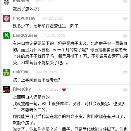
hbkdsm
Apr 23, 2025
64
裁员了怎么办？
tingyunsay
Apr 23, 2025
65
跌多少了，七年前在霍营住过一阵子
LandCruiser
Apr 23, 2025
66
有户口肯定是要留下的，但是买房子未必，北京房子会一直跌价
的。而且为什么要租 1w 一个月的房子呢？你直接租霍营或者朱
辛庄的房子不就行了吗，哪里用得了 1 万。不能说买霍营可以接
受，租霍营就不能接受了吧。。
risk7080
Apr 23, 2025
67
孩子上学问题要不要考虑？
RivetCity
Apr 23, 2025
1
68
上面明白人还是有的。
我就提醒一句，V2 上很多屌丝，没钱、对社会没概念、也没胆
子，不要听他们的。
屁民能把自己后代留在北京的机会不多，你们家现在有户口了，
就缺个房子。
说穿了，你和你老婆辛苦一辈子，但是后代就能立住脚了。你也