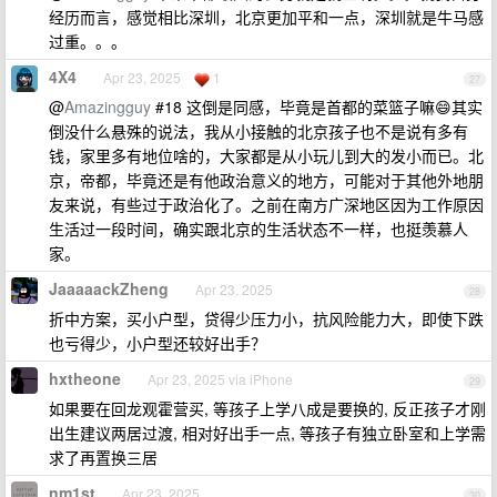
经历而言，感觉相比深圳，北京更加平和一点，深圳就是牛马感
过重。。。
4X4
Apr 23, 2025
1
27
@
Amazingguy
#18 这倒是同感，毕竟是首都的菜篮子嘛😄其实
倒没什么悬殊的说法，我从小接触的北京孩子也不是说有多有
钱，家里多有地位啥的，大家都是从小玩儿到大的发小而已。北
京，帝都，毕竟还是有他政治意义的地方，可能对于其他外地朋
友来说，有些过于政治化了。之前在南方广深地区因为工作原因
生活过一段时间，确实跟北京的生活状态不一样，也挺羡慕人
家。
JaaaaackZheng
Apr 23, 2025
28
折中方案，买小户型，贷得少压力小，抗风险能力大，即使下跌
也亏得少，小户型还较好出手？
hxtheone
Apr 23, 2025 via iPhone
29
如果要在回龙观霍营买, 等孩子上学八成是要换的, 反正孩子才刚
出生建议两居过渡, 相对好出手一点, 等孩子有独立卧室和上学需
求了再置换三居
nm1st
Apr 23, 2025
30