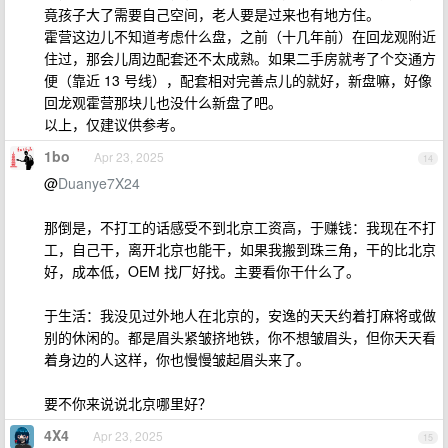
竟孩子大了需要自己空间，老人要是过来也有地方住。
霍营这边儿不知道考虑什么盘，之前（十几年前）在回龙观附近
住过，那会儿周边配套还不太成熟。如果二手房就考了个交通方
便（靠近 13 号线），配套相对完善点儿的就好，新盘嘛，好像
回龙观霍营那块儿也没什么新盘了吧。
以上，仅建议供参考。
1bo
Apr 23, 2025
14
@
Duanye7X24
那倒是，不打工的话感受不到北京工资高，于赚钱：我现在不打
工，自己干，离开北京也能干，如果我搬到珠三角，干的比北京
好，成本低，OEM 找厂好找。主要看你干什么了。
于生活：我没见过外地人在北京的，安逸的天天约着打麻将或做
别的休闲的。都是眉头紧皱挤地铁，你不想皱眉头，但你天天看
着身边的人这样，你也慢慢皱起眉头来了。
要不你来说说北京哪里好？
4X4
Apr 23, 2025
15