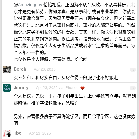
@
Amazingguy
恰恰相反，正因为不从军从政、不从事科研，北
京才是更有优势，你如果真正是从事科研或者事业单位，你就会
觉得更适合躺平，因为毫无竞争可言（现在有变化，但之前基本
就这样）。北京对于从事任何职业、事业的人都是公平的。当然
你说北京买不到长沙吃的排骨藕，其实一样，你长沙也很难吃到
正宗的老北京铜锅涮肉。换位思考，设身处地而已。所谓生活幸
福指数，仅仅是个人对于生活品质或者水平追求的差异而已，每
个人都不一样的。
也仅仅是个人理解，不喜勿喷。哈哈哈
Borch
Apr 23, 2025
16
买不如租，租房多自由，买房住得不舒服了也不好搬走
Jinnrry
Apr 23, 2025 via iPhone
1
17
个人建议，先稳一手，孩子明年出生，上小学还有 9 年，就算到
那时候，租个学位也能读，急啥？
另外，霍营很多房子不算海淀学区，而且仓平学区，这也没优势
啊
1bo
Apr 23, 2025
18