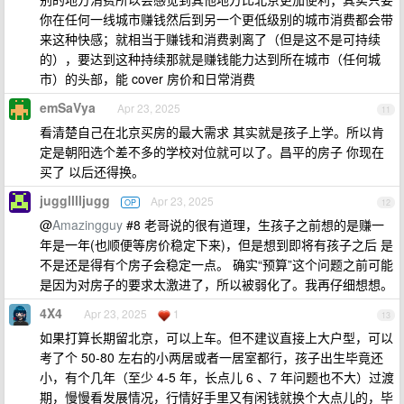
你在任何一线城市赚钱然后到另一个更低级别的城市消费都会带
来这种快感；就相当于赚钱和消费剥离了（但是这不是可持续
的），要达到这种持续那就是赚钱能力达到所在城市（任何城
市）的头部，能 cover 房价和日常消费
emSaVya
Apr 23, 2025
11
看清楚自己在北京买房的最大需求 其实就是孩子上学。所以肯
定是朝阳选个差不多的学校对位就可以了。昌平的房子 你现在
买了 以后还得换。
jugglllljugg
Apr 23, 2025
OP
12
@
Amazingguy
#8 老哥说的很有道理，生孩子之前想的是赚一
年是一年(也顺便等房价稳定下来)，但是想到即将有孩子之后 是
不是还是得有个房子会稳定一点。 确实“预算”这个问题之前可能
是因为对房子的要求太激进了，所以被弱化了。我再仔细想想。
4X4
Apr 23, 2025
1
13
如果打算长期留北京，可以上车。但不建议直接上大户型，可以
考了个 50-80 左右的小两居或者一居室都行，孩子出生毕竟还
小，有个几年（至少 4-5 年，长点儿 6 、7 年问题也不大）过渡
期，慢慢看发展情况，行情好手里又有闲钱就换个大点儿的，毕