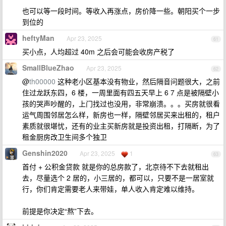
也可以等一段时间。等收入再涨点，房价降一些。朝阳买个一步
到位的
heftyMan
Apr 23, 2025
61
买小点，人均超过 40m 之后会可能会收房产税了
SmallBlueZhao
Apr 23, 2025
62
@
th00000
这种老小区基本没有物业，然后隔音问题很大，之前
住过龙跃东四，6 楼，一周里面有四五天早上 6 7 点是被隔壁小
孩的哭声吵醒的，上门找过也没用，非常崩溃。。。买房就很看
运气周围邻居怎么样，新房也一样，隔壁邻居买来出租的，租户
素质就很堪忧，还有的业主买新房就是投资出租，打隔断，为了
租金厨房改卫生间多个独卫
Genshin2020
Apr 23, 2025
1
63
首付 + 公积金贷款 就是你的总房款了，北京待不下去就租出
去，尽量选个 2 居的，小三居的，都可以，只要不是一居室就
行，你们肯定需要老人来带娃，单人收入肯定难以维持。
前提是你决定“熬”下去。