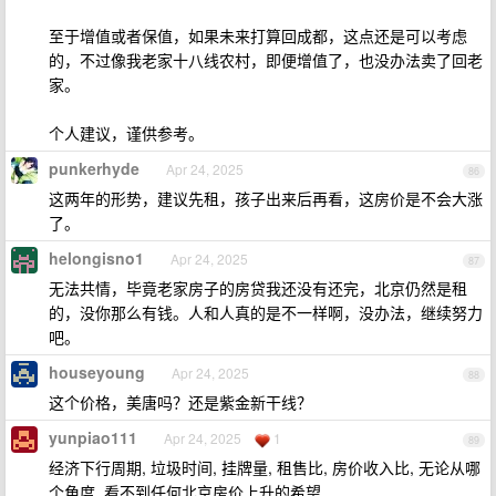
至于增值或者保值，如果未来打算回成都，这点还是可以考虑
的，不过像我老家十八线农村，即便增值了，也没办法卖了回老
家。
个人建议，谨供参考。
punkerhyde
Apr 24, 2025
86
这两年的形势，建议先租，孩子出来后再看，这房价是不会大涨
了。
helongisno1
Apr 24, 2025
87
无法共情，毕竟老家房子的房贷我还没有还完，北京仍然是租
的，没你那么有钱。人和人真的是不一样啊，没办法，继续努力
吧。
houseyoung
Apr 24, 2025
88
这个价格，美唐吗？还是紫金新干线？
yunpiao111
Apr 24, 2025
1
89
经济下行周期, 垃圾时间, 挂牌量, 租售比, 房价收入比, 无论从哪
个角度, 看不到任何北京房价上升的希望.