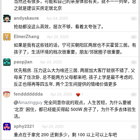
当然还有很多，可能和自己的亲身体验有关，就不一一列举，总
之就是建议买房定居北京
andyskaura
Apr 24, 2025
91
抢劫都没这么高效，层次不够，看着太夸张了。
ElmerZhang
Apr 24, 2025
92
如果是我有这些钱的话，宁可买朝阳区两居也不买霍营三居。有
孩子了，生活环境的档次很重要，朋友/邻居圈子很重要。
paopjian
Apr 24, 2025
93
优先租房. 压力这么大为啥还三居, 两居加大客厅就很不错了, 父
母来了住次卧, 总不能两方父母都来吧, 孩子上学是最不考虑的,
反正也得再等四五年, 两个卫生间提供的情绪价值更多
fenddddddda
Apr 24, 2025
1
94
@
Amazingguy
完全同意你说的观点，人生苦短，为什么要被
'北京' 困住，都已经能买得起 500W 房子了，为什不多去体验生
活。
xphy2321
Apr 24, 2025
95
重点在于拿完 200 还剩多少，剩 100 以上可以上车吧