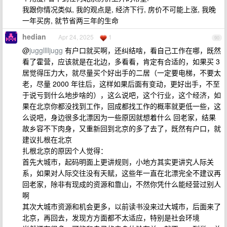
我跟你情况类似, 我的观点是, 经济下行, 房价不可能上涨, 我晚
一年买房, 就节省两三年的生命
hedian
Apr 24, 2025
1
90
@
jugglllljugg
有户口就买啊，还纠结啥，看自己工作在哪，既然
看了霍营，应该就是在北边，多看看，肯定有合适的，如果买 3
居觉得压力大，就尽量买个好出手的二居（一定要电梯，不要太
老，尽量 2000 年往后，这样如果后面有变动，更好出手，不至
于说亏到什么地步啥的），这么说吧，这个行业，这个经济，如
果在北京你都没找到工作，回成都找工作的概率就更低一些，这
么说吧，身边很多北漂因为一些原因就想着什么 回老家，结果
故乡容不下肉身，又重新回到北京的多了去了，既然有户口，就
建议扎根在北京
扎根北京的原因个人觉得：
首先大城市，起码明面上更讲规则，小地方其实更讲究人际关
系，如果对人际交往没有天赋，这些年一直在北漂完全不建议再
回老家，除非有现成的资源和靠山，不然你凭什么能经营过别人
啊
其次大城市资源和机会更多，以前读书没来过大城市，后面来了
北京，再回去，发现方方面都不太适应，特别是社会环境