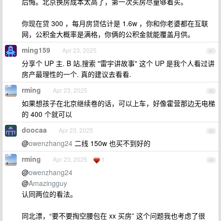
后悔。北京换房成本太高了，第一次买房尽量够着买。
你现在贷 300 ，每月房贷估计是 1.6w ，你和你老婆都在互联
网，公积金大概率是满格，你俩的公积金就能覆盖月供。
ming159
Apr 23, 2025
41
分享个 UP 主. B 站,搜索 "雷宇讲故事" 这个 UP 是我个人看过讲
房产最理性的一个. 真的建议去看看.
rming
Apr 23, 2025
42
如果想孩子在北京继续卷的话，可以上车，好像霍营那边无电梯
的 400 个就可以
doocaa
Apr 23, 2025
43
@
owenzhang24
二线 150w 也买不到好的
rming
Apr 23, 2025
1
44
@
owenzhang24
@
Amazingguy
认同两位的看法。
同北漂，“要不要掏空腰包在 xx 买房” 这个问题我也考虑了很