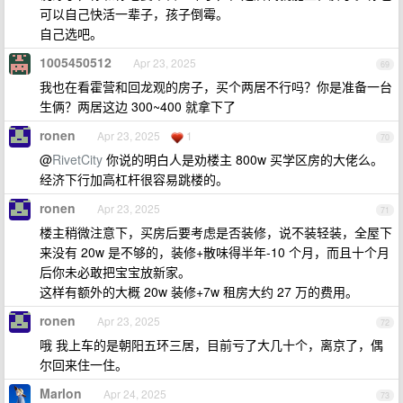
可以自己快活一辈子，孩子倒霉。
自己选吧。
1005450512
Apr 23, 2025
69
我也在看霍营和回龙观的房子，买个两居不行吗？你是准备一台
生俩？两居这边 300~400 就拿下了
ronen
Apr 23, 2025
1
70
@
RivetCity
你说的明白人是劝楼主 800w 买学区房的大佬么。
经济下行加高杠杆很容易跳楼的。
ronen
Apr 23, 2025
71
楼主稍微注意下，买房后要考虑是否装修，说不装轻装，全屋下
来没有 20w 是不够的，装修+散味得半年-10 个月，而且十个月
后你未必敢把宝宝放新家。
这样有额外的大概 20w 装修+7w 租房大约 27 万的费用。
ronen
Apr 23, 2025
72
哦 我上车的是朝阳五环三居，目前亏了大几十个，离京了，偶
尔回来住一住。
Marlon
Apr 24, 2025
73