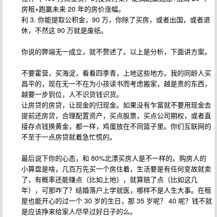
房租+跑赢未来 20 年的房价涨幅。
利 3. 你能提取公积金，90 万，你除了买房，或者出国，或者退
休，不然这 90 万就是废纸。
你说的弊端无一成立，就不赘述了。以上是分析，下面讲方案。
不要霍营，买海淀，看看四季青，上地这些地方。我的同龄人买
昌平的，现在无一不在为小孩读书而考虑搬家，越是贵的东西，
越要一步到位，人不识货钱识货。
让房贷的房贷，让现金的归现金。如果没有乍富就不要用现金去
提前还房贷，合理配置资产，买点股票，买点公司期权，或者直
接存点钱换黄金，都一样，鸡蛋放在不同篮子里。你们互联网的
不至于一点房贷就着急忙慌的。
最后说下你的心态，和 80%北漂买房人是不一样的。购房人的
小算盘是啥，几百万先买一个房住着，生活要是有任何变故就卖
了，有概率还能赚点（比如上地），就算赔了点（比如这几
年），可那咋了？结婚落户上学就医，哪样不是人生大事。在租
屋也能开心的过一个 30 岁的生日，那 35 岁呢？ 40 呢？钱不就
是应该挣来给家人尽早过好日子的么。