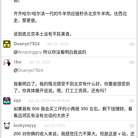
齐齐哈尔/哈尔滨一代的牛羊供应链秒杀北京牛羊肉。往西北
走，那更是。
说到底北京本土没有平民美食。
Duanye7X24
Apr 23, 2025
19
@
Amazingguy
所以你没看明白我说的
1bo
Apr 23, 2025
20
@
Duanye7X24
我看明白了。我的情况感受不到北京有什么好，你要是感受到
了，你具体展开说说。嗯，打工工资高，还有吗？
zqx
Apr 23, 2025 via Android
21
如果我有 500 我会买三环的小两居 350 左右，剩下钱理财，看
看远郊区有没有合适的大房子
luckyrayyy
Apr 23, 2025
22
200 对你俩的收入来说，我感觉压力不算大。但是这是 v 站，还