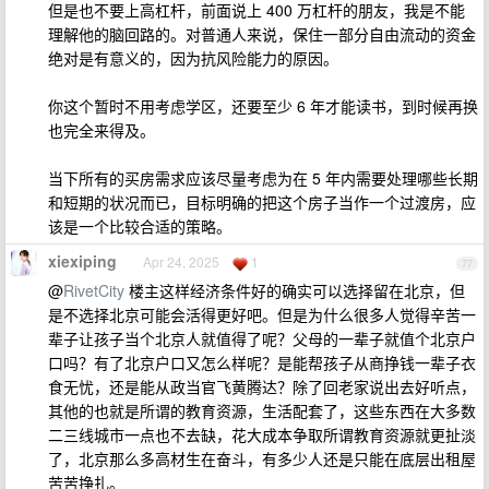
但是也不要上高杠杆，前面说上 400 万杠杆的朋友，我是不能
理解他的脑回路的。对普通人来说，保住一部分自由流动的资金
绝对是有意义的，因为抗风险能力的原因。
你这个暂时不用考虑学区，还要至少 6 年才能读书，到时候再换
也完全来得及。
当下所有的买房需求应该尽量考虑为在 5 年内需要处理哪些长期
和短期的状况而已，目标明确的把这个房子当作一个过渡房，应
该是一个比较合适的策略。
xiexiping
Apr 24, 2025
1
77
@
RivetCity
楼主这样经济条件好的确实可以选择留在北京，但
是不选择北京可能会活得更好吧。但是为什么很多人觉得辛苦一
辈子让孩子当个北京人就值得了呢？父母的一辈子就值个北京户
口吗？有了北京户口又怎么样呢？是能帮孩子从商挣钱一辈子衣
食无忧，还是能从政当官飞黄腾达？除了回老家说出去好听点，
其他的也就是所谓的教育资源，生活配套了，这些东西在大多数
二三线城市一点也不去缺，花大成本争取所谓教育资源就更扯淡
了，北京那么多高材生在奋斗，有多少人还是只能在底层出租屋
苦苦挣扎。