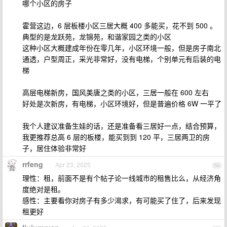
哪个小区的房子
霍营这边，6 层板楼小区三居大概 400 多能买，花不到 500 。
典型的是龙跃苑，龙锦苑，和谐家园之类的小区
这种小区大概建成年份在零几年，小区环境一般，但是房子南北
通透，户型周正，采光非常好，没有电梯，个别单元有后装的电
梯
高层电梯新房，国风美唐之类的小区，三居一般在 600 左右
好处是次新房，有电梯，小区环境好，但是普遍价格 6W 一平了
我个人建议准备生娃的话，还是准备看三居好一点，结合预算，
我更推荐总高 6 层的板楼，能买到到 120 平，三居两卫的房
子，居住体验非常好
rrfeng
Apr 23, 2025
56
理性：租，前面不是有个帖子论一线城市的租售比么，从经济角
度绝对是租。
感性：主要看你对房子有多少渴求，有可能买了住了，后来发现
租更好