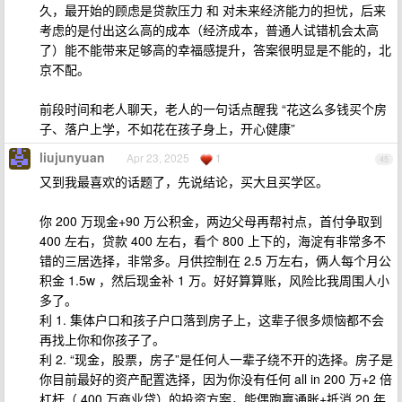
久，最开始的顾虑是贷款压力 和 对未来经济能力的担忧，后来
考虑的是付出这么高的成本（经济成本，普通人试错机会太高
了）能不能带来足够高的幸福感提升，答案很明显是不能的，北
京不配。
前段时间和老人聊天，老人的一句话点醒我 “花这么多钱买个房
子、落户上学，不如花在孩子身上，开心健康”
liujunyuan
Apr 23, 2025
1
45
又到我最喜欢的话题了，先说结论，买大且买学区。
你 200 万现金+90 万公积金，两边父母再帮衬点，首付争取到
400 左右，贷款 400 左右，看个 800 上下的，海淀有非常多不
错的三居选择，非常多。月供控制在 2.5 万左右，俩人每个月公
积金 1.5w ，然后现金补 1 万。好好算算账，风险比我周围人小
多了。
利 1. 集体户口和孩子户口落到房子上，这辈子很多烦恼都不会
再找上你和你孩子了。
利 2. “现金，股票，房子”是任何人一辈子绕不开的选择。房子是
你目前最好的资产配置选择，因为你没有任何 all in 200 万+2 倍
杠杆（ 400 万商业贷）的投资方案，能偶跑赢通胀+抵消 20 年