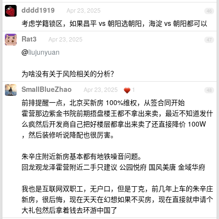
dddd1919
Apr 23, 2025
46
考虑学籍锁区，如果昌平 vs 朝阳选朝阳，海淀 vs 朝阳都可以
Rat3
Apr 23, 2025
47
@
liujunyuan
为啥没有关于风险相关的分析？
SmallBlueZhao
Apr 23, 2025
1
48
前排提醒一点，北京买新房 100%维权，从签合同开始
霍营那边紫金书院前期捂盘楼王都不拿出来卖，最近不知道发什
么疯然后开发商自己把好楼层都拿出来卖了还直接降价 100W
，然后装修听说降配也很厉害。
朱辛庄附近新房基本都有地铁噪音问题。
回龙观龙泽霍营附近二手只建议 公园悦府 国风美唐 金域华府
我也是互联网双职工，无户口，但是丁克，前几年上车的朱辛庄
新房，很后悔，现在天天在幻想如果不买房，现在直接就申请个
大礼包然后拿着钱去环游中国了