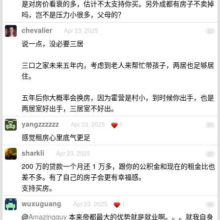
是对房价看衰的多，估计不太支持你买。另外成都有房子不卖掉
吗，岂不是压力小很多，父母的？
chevalier
Apr 23, 2025
23
说一点，没必要三居
三口之家未来五年内，考虑到老人来帮忙带孩子，两居也足够居
住。
五年后你大概率会换房，因为霍营是村小，到时候你出手，也是
两居室好出手，三居室不好出。
yangzzzzzz
Apr 23, 2025
1
24
感觉租房心里底气更足
sharkli
Apr 23, 2025
25
200 万的贷款一个月还 1 万多，跟你的公积金和现在的租金比也
差不多。有了自己的房子会更有幸福感。
支持买房。
wuxuguang
Apr 23, 2025
1
26
@
Amazingguy
本来帝都最大的优势就是就业啊。。。就我自身