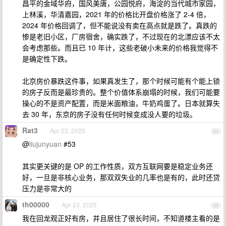
昌平的金域华府，国风美唐，公园悦府，海淀的当代城市家园，
上林溪，华清嘉园，2021 年的价格比开盘价格涨了 2-4 倍，
2024 年价格回调了，但不能说没有卖在高点就是跌了。真跌的
惨是老旧小区，厂房宿舍，确实跌了，不过现在的北漂应该不太
会考虑那些。而且已 10 年计，这些老破小未来的价格我觉得不
是确定性下跌。
北京房价暴跌这件事，如果真发生了，那个时候可能有个能上锁
的房子反而是最珍贵的。整个价值体系崩塌的时候，我们可能要
操心的不是资产配置，而是米面粮油，牛奶鸡蛋了。日本就算失
去 30 年，东京的房子没有任何时候变成没人要的垃圾。
Rat3
Apr 23, 2025
54
@
liujunyuan
#53
其实更关键的是 OP 的工作性质，双方互联网要是稳定业务还
好，一旦是非核心业务，那双双失业的几率也是有的，此时还贷
压力是非常大的
th00000
Apr 23, 2025
55
我在回龙观正好有房，并且居住了很长时间，不知道楼主看的是