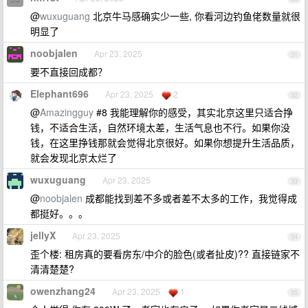
@
wuxuguang
北京牛马感确实少一些, 你看河边钓鱼佬数量就很
明显了
noobjalen
Apr 23, 2025
31
要不直接回成都？
Elephant696
Apr 23, 2025
2
32
@
Amazingguy
#8 我能理解你的感受，其实北京这里只适合挣
钱，不适合生活，自然环境太差，生活气息也不行。如果你没
钱，在这里挣钱那就会觉得北京很好。如果你想提升生活品质，
就会发现北京太烂了
wuxuguang
Apr 23, 2025
33
@
noobjalen
成都能找到差不多或者差不太多的工作，我觉得成
都挺好。。。
jellyX
Apr 23, 2025
34
歪个楼: 租房真的要看房东/中介的脸色(或者扯皮)?? 直接链家不
清清楚楚?
owenzhang24
Apr 23, 2025
1
35