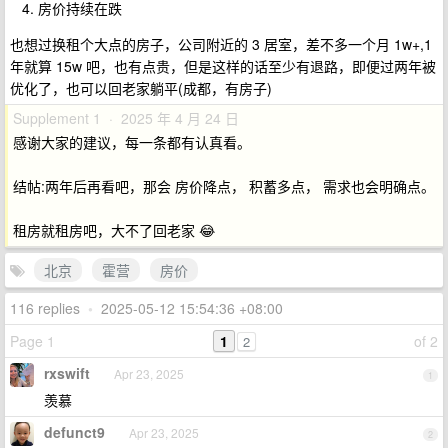
房价持续在跌
也想过换租个大点的房子，公司附近的 3 居室，差不多一个月 1w+,1
年就算 15w 吧，也有点贵，但是这样的话至少有退路，即便过两年被
优化了，也可以回老家躺平(成都，有房子)
Supplement 1 · 2025 年 4 月 24 日
感谢大家的建议，每一条都有认真看。
结帖:两年后再看吧，那会 房价降点， 积蓄多点， 需求也会明确点。
租房就租房吧，大不了回老家 😂
北京
霍营
房价
116 replies
•
2025-05-12 15:54:36 +08:00
Page 1
1
of 2
2
rxswift
Apr 23, 2025
1
羡慕
defunct9
Apr 23, 2025
2