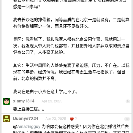
感是一回事吗？
我去长沙吃的排骨藕，同等品质的在北京一是就没有，二是就算
有价格得翻至少一倍，而且还不见得好吃。
景区：我看腻了，我和我家人都有北京公园年票，我就用过一
次，我发现大爷大妈们也都有，并且把外地人梦寐以求的景点当
健身公园了，人多毫无体验。
其它：生活中周围的人处处充满了紧迫感，压力，不自在。以我
现在的年龄，经济情况，我已经在考虑生活幸福指数了，但目
前，北京的指数并不高。
我现在是由于小孩在这上学走不了。
xiamy1314
Apr 23, 2025
9
要上直接三居。。
Duanye7X24
Apr 23, 2025
2
10
@
Amazingguy
为啥你会有这种感受？因为你在北京赚钱然后去
别的地方消费所以会感觉到其他地方比北京更加便利；其实只要