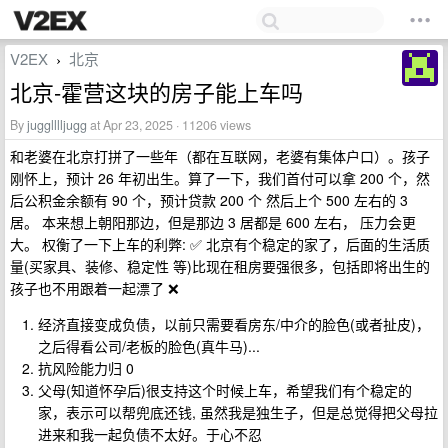
V2EX
北京
›
北京-霍营这块的房子能上车吗
By
jugglllljugg
at Apr 23, 2025 · 11206 views
和老婆在北京打拼了一些年（都在互联网，老婆有集体户口）。孩子
刚怀上，预计 26 年初出生。算了一下，我们首付可以拿 200 个，然
后公积金余额有 90 个，预计贷款 200 个 然后上个 500 左右的 3
居。 本来想上朝阳那边，但是那边 3 居都是 600 左右， 压力会更
大。 权衡了一下上车的利弊: ✅ 北京有个稳定的家了，后面的生活质
量(买家具、装修、稳定性 等)比现在租房要强很多，包括即将出生的
孩子也不用跟着一起漂了 ❌
经济直接变成负债，以前只需要看房东/中介的脸色(或者扯皮)，
之后得看公司/老板的脸色(真牛马)...
抗风险能力归 0
父母(知道怀孕后)很支持这个时候上车，希望我们有个稳定的
家，表示可以帮兜底还钱, 虽然我是独生子，但是总觉得把父母拉
进来和我一起负债不太好。于心不忍