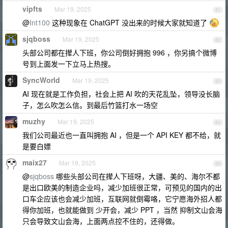
vipfts
Mar 19, 2025
81
@
Int100
这种现象在 ChatGPT 没出来的时候大家就知道了
sjqboss
Mar 19, 2025
82
头部公司都在撵人下班，你公司倒好拥抱 996 ，你另搞个微博
号到上面发一下立马上热搜。
SyncWorld
Mar 19, 2025
83
AI 现在就是工作负担，社会上把 AI 吹的天花乱坠，领导没长脑
子，怎么吹怎么信。到最后竹篮打水一场空
muzhy
Mar 19, 2025
84
我们公司最近也一直叫拥抱 AI ，但是一个 API KEY 都不给，就
是要白嫖
maix27
Mar 19, 2025
85
@
sjqboss
哪些头部公司在撵人下班呀，大疆、美的、海尔不都
是出口欧美的制造企业吗，减少加班很正常，可预见的国内的出
口车企应该也会减少加班，互联网就倒霉咯，它宁愿海外招人都
得你加班，也就能做到 少开会，减少 PPT ，当然 抑制文山会海
只会导致文山会海，上面两点控不住的，还得做。