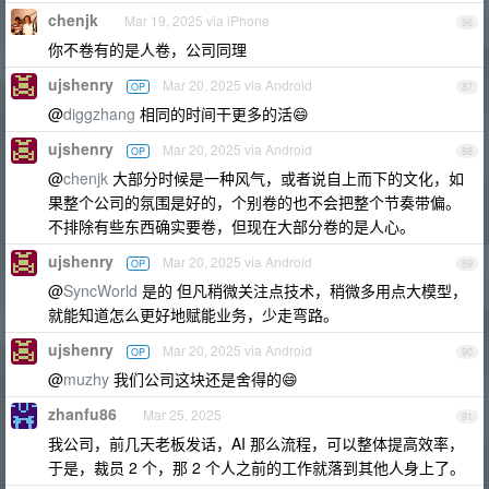
chenjk
Mar 19, 2025 via iPhone
86
你不卷有的是人卷，公司同理
ujshenry
Mar 20, 2025 via Android
OP
87
@
diggzhang
相同的时间干更多的活😄
ujshenry
Mar 20, 2025 via Android
OP
88
@
chenjk
大部分时候是一种风气，或者说自上而下的文化，如
果整个公司的氛围是好的，个别卷的也不会把整个节奏带偏。
不排除有些东西确实要卷，但现在大部分卷的是人心。
ujshenry
Mar 20, 2025 via Android
OP
89
@
SyncWorld
是的 但凡稍微关注点技术，稍微多用点大模型，
就能知道怎么更好地赋能业务，少走弯路。
ujshenry
Mar 20, 2025 via Android
OP
90
@
muzhy
我们公司这块还是舍得的😄
zhanfu86
Mar 25, 2025
91
我公司，前几天老板发话，AI 那么流程，可以整体提高效率，
于是，裁员 2 个，那 2 个人之前的工作就落到其他人身上了。