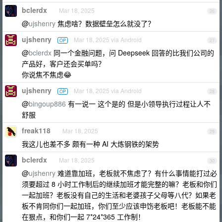
bclerdx
Mar 18, 2025
26
@
ujshenry
焦虑啥？数据壁垒怎么就没了？
ujshenry
Mar 18, 2025 via Android
OP
27
@
bclerdx
同一个金融问题，问 Deepseek 回答的比我们公司的
产品好，客户还会买单吗？
你说焦不焦虑😂
ujshenry
Mar 18, 2025 via Android
OP
28
@
bingoup886
有一说一 这个是的 但是小领导执行过程让人不
舒服
freak118
Mar 18, 2025
29
我这儿也差不多 颇有一种 AI 大炼钢铁的架势
bclerdx
Mar 18, 2025
30
@
ujshenry
难道靠加班，老板就不焦虑了？有什么事情能打过必
须要超过 8 小时工作制后的继续加班才能完整的嘛？老板和你们
一起加班？老板没有自己的生活和老婆孩子父母等八代？如果老
板不肯同你们一起加班，你们至少应该申饬老板吧！老板能不能
在狠点，和你们一起 7*24*365 工作制！