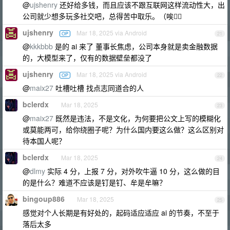
@
ujshenry
还好给多钱，而且应该不跟互联网这样流动性大，出
公司就少想多玩多社交吧，总得苦中取乐。（唉😮‍💨
ujshenry
Mar 18, 2025 via Android
OP
21
@
kkkbbb
是的 ai 来了 董事长焦虑，公司本身就是卖金融数据
的，大模型来了，仅有的数据壁垒都没了
ujshenry
Mar 18, 2025 via Android
OP
22
@
maix27
吐槽吐槽 找点志同道合的人
bclerdx
Mar 18, 2025
23
@
maix27
既然是违法，不是文化，为何要把公文上写的模糊化
或莫能两可，给你绕圈子呢？为什么国内要这么做？这么区别对
待本国人呢？
bclerdx
Mar 18, 2025
24
@
dlmy
实际 4 分，上报 7 分，对外吹牛逼 10 分，这么做的目
的是什么？难道不应该是钉是钉、牟是牟嘛？
bingoup886
Mar 18, 2025
25
感觉对个人长期是有好处的，起码适应适应 ai 的节奏，不至于
落后太多