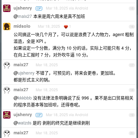
ujshenry
Mar 18, 2025 via Android
OP
15
@
maix27
本来是周六周末是真不加班
midsolo
Mar 18, 2025
1
16
公司搞这一块几个月了，可以说是浪费了人力物力，agent 粗制
滥造，全是 KPI 。
如果设定一个分数，满分为 10 分的话，实际上可能只有 4 分，
在向上汇报时 7 分，对外吹牛逼 10 分。
maix27
Mar 18, 2025
17
@
ujshenry
不错了，可预见的，将来会更卷，更加班。
都是形式主义的锅。
maix27
Mar 18, 2025
18
@
kkkbbb
没有法律法条明确说了反 996 。果不是出口贸易相关
的程序员基本等加班呗，还得卷呢。
ujshenry
Mar 18, 2025 via Android
OP
19
@
watzds
是的 剥削的终究还是继续剥削
maix27
Mar 18, 2025
20