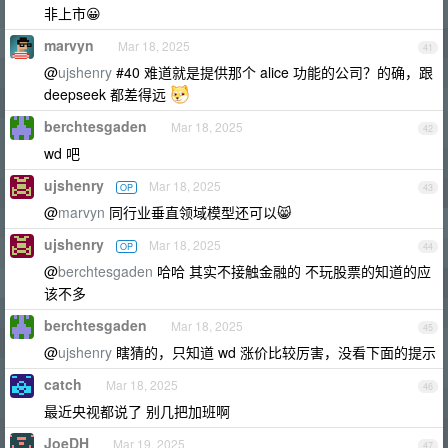
非上市😀
marvyn
Mar 18, 2025
41
@
ujshenry
#40 难道就是提供那个 alice 功能的公司？的确，跟
deepseek 都差得远
berchtesgaden
Mar 18, 2025
42
wd 吧
ujshenry
Mar 18, 2025
OP
43
@
marvyn
同行业垂直领域模型还可以😸
ujshenry
Mar 18, 2025
OP
44
@
berchtesgaden
哈哈 其实不接触金融的 不玩股票的知道的应
该不多
berchtesgaden
Mar 18, 2025
45
@
ujshenry
瞎猜的，只知道 wd 涨价比较厉害，没看下面的提示
catch
Mar 18, 2025
46
最近央视都说了 别几把加班啊
JoeDH
Mar 19, 2025
47