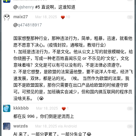
@
ujshenry
#5 直说啊，这谁知道
maix27
Mar 18, 2025
10
12
@
q474818917
国家想整那种行业，那种违法行为，简单，粗暴，迅速，就看他
愿不愿意下决心。(疫情封控，通喉咙，教培行业）
1. 加班是违法行为，不是文化。他从公文上写的就很模糊化，给
你绕圈子，写成一种老百姓喜闻乐见 or 不乐见的“文化”，文化
意味着啥？文化是可以有可以没有的，不是法律必须遵守。
2. 不是它想整，是欧盟的法案逼他整，要不说洋人牛呢，经济飞
速发展，双休，都是沾的光。（唉。 当然作为欧盟的法案，我
国不是欧盟国家，那你只需要在出口产品给欧盟的时候遵守即
可。可预见的是，加班确实会减少，但和国内搞互联网的程序员
没啥关系。（😭
kkkbbb
Mar 18, 2025
1
13
都在反 996 ，你们倒是逆流而上
watzds
Mar 18, 2025 via Android
14
AI 来了，一部分更累了，一部分失业了😂