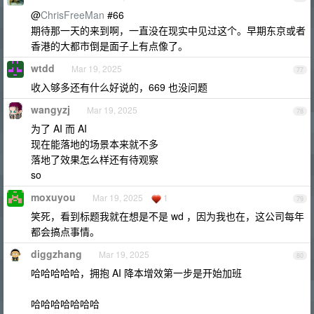
@
ChrisFreeMan
#66
期待那一天的来到啊，一直没在现实中见过这个。早期东京或者
香港的大都市倒是面子上有点像了。
wtdd
Mar 19, 2025
77
收入够多还有什么好说的，669 也没问题
wangyzj
Mar 19, 2025
78
为了 AI 而 AI
现在能落地的场景本来就不多
落地了效果怎么样还有待观察
so
moxuyou
Mar 19, 2025
1
79
笑死，看到标题我就在想是不是 wd ，因为我也在，这公司每年
都会搞点事情。
diggzhang
Mar 19, 2025
80
哈哈哈哈哈，拥抱 AI 降本增效第一步是开始加班
哈哈哈哈哈哈哈