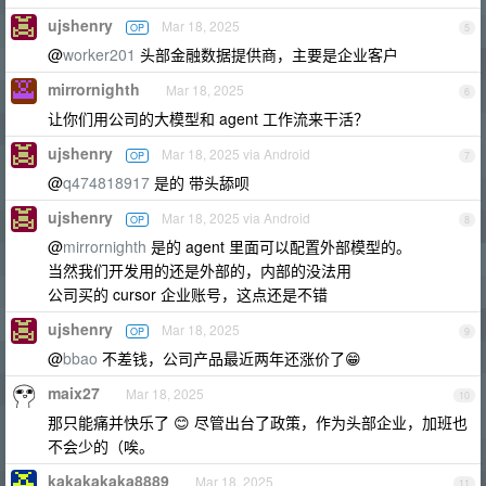
ujshenry
Mar 18, 2025
OP
5
@
worker201
头部金融数据提供商，主要是企业客户
mirrornighth
Mar 18, 2025
6
让你们用公司的大模型和 agent 工作流来干活？
ujshenry
Mar 18, 2025 via Android
OP
7
@
q474818917
是的 带头舔呗
ujshenry
Mar 18, 2025 via Android
OP
8
@
mirrornighth
是的 agent 里面可以配置外部模型的。
当然我们开发用的还是外部的，内部的没法用
公司买的 cursor 企业账号，这点还是不错
ujshenry
Mar 18, 2025
OP
9
@
bbao
不差钱，公司产品最近两年还涨价了😁
maix27
Mar 18, 2025
10
那只能痛并快乐了 😊 尽管出台了政策，作为头部企业，加班也
不会少的（唉。
kakakakaka8889
Mar 18, 2025
11