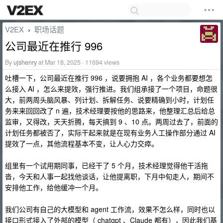
V2EX
职场话题
›
公司最近在推行 996
By
ujshenry
at Mar 18, 2025 · 11694 views
吐槽一下，公司最近在推行 996 ，说要拥抱 AI ，各个业务都要想怎
么接入 AI ，怎么来提效，强行推进。我们组承接了一个项目，命题很
大，前两周头脑风暴、列计划、拆解任务、说要精确到小时，计划任
务来来回回改了 n 遍，技术经理要按他的思路来，他整理汇总后给总
监审，又得改，天天折腾，每天搞到 9 、10 点。两周过去了，前面的
计划任务都被否了，实际干起来就是在现有业务人工操作部分通过 AI
提效了一点，其他流程基本不变，让人心力交瘁。
组里有一个试用期同事，已经干了 5 个月，技术经理觉得他干活拖
沓，今天和人事一起找他谈话，让他提离职，下月中旬走人，期间不
安排他工作，给他缓冲一个月。
我们公司有自己的大模型和 agent 工作流，效果不怎么样，同时也以
接口形式接入了外部的模型（ chatgpt 、Claude 都有），因此我们基