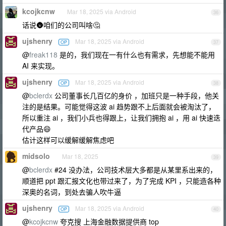
kcojkcnw
Mar 18, 2025 via Android
36
话说🌚咱们的公司叫啥🤔
ujshenry
Mar 18, 2025 via Android
OP
37
@
freak118
是的，我们现在一有什么也有需求，先想能不能用
AI 来实现。
ujshenry
Mar 18, 2025 via Android
OP
38
@
bclerdx
公司董事长几百亿的身价 ，加班只是一种手段，他关
注的是结果。可能觉得这波 ai 趋势跟不上后面就会被淘汰了，
所以重注 ai ，我们小兵也得跟上，让我们拥抱 ai ，用 ai 快速迭
代产品😄
估计这样可以缓解缓解焦虑吧
midsolo
Mar 18, 2025
39
@
bclerdx
#24 没办法，公司技术层大多都是从某里系出来的，
顺道把 ppt 跟汇报文化也带过来了，为了完成 KPI ，只能造各种
深奥的名词，到处去骗人吹牛逼
ujshenry
Mar 18, 2025 via Android
OP
40
@
kcojkcnw
夸克搜 上海金融数据提供商 top