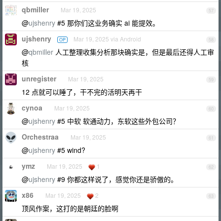
qbmiller
Mar 19, 2025
57
@
ujshenry
#5 那你们这业务确实 ai 能提效。
ujshenry
Mar 19, 2025 via Android
OP
58
@
qbmiller
人工整理收集分析那块确实是，但是最后还得人工审
核
unregister
Mar 19, 2025
59
12 点就可以睡了，干不完的活明天再干
cynoa
Mar 19, 2025
60
@
ujshenry
#5 中软 软通动力，东软这些外包公司？
Orchestraa
Mar 19, 2025
61
@
ujshenry
#5 wind?
ymz
Mar 19, 2025
1
62
@
ujshenry
#9 你都这样说了，感觉你还是骄傲的。
x86
Mar 19, 2025
2
63
顶风作案，这打的是朝廷的脸啊