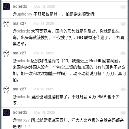
bclerdx
Mar 18, 2025
31
@
ujshenry
不舒服仅是其一，怕是逆来顺受吧！
maix27
Mar 18, 2025
32
@
bclerdx
大可宽容点，国内的形势就是你反对，你就是出头
鸟，出头鸟就该挨打，不仅挨了打，HR 联盟还传遍了，上招聘
黑名单。
maix27
Mar 18, 2025
33
@
bclerdx
区别对待是真的（😮‍💨，我最近上 Reddit 回答问题，
来国内的外国人没有一个拖欠工资的和加班的（有加班也不这么
加，加一次和次次加能一样吗），动不动就说月薪 4 万刀，真可
怕。
maix27
Mar 18, 2025
34
@
bclerdx
当然也可能是我忘了，不过月薪 4 万 RMB 也不少
呀。。
bclerdx
Mar 18, 2025
35
@
maix27
所以就是傻逼玩意儿，洋大人比老板的亲爹亲妈都亲
是吧！！！