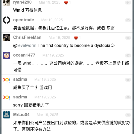
ryan4290
Mar 19, 2025
1
64
Win.d 万得信息
opentrade
Mar 19, 2025
65
卖金融数据，老板几百亿生家，那不是万得，或者 东财
ChrisFreeMan
Mar 19, 2025
1
66
@
levelworm
The first country to become a dystopia😉
ocean1477
Mar 19, 2025
67
一眼 wind 。。。。这公司绝对的避雷。。。老板不上奥斯卡都
可惜
sazima
Mar 19, 2025
68
咸鱼买了个 挂游戏用
sazima
Mar 19, 2025
69
sorry 回复错地方了
MrLiu04
Mar 19, 2025
70
如果你们公司产品要出口到欧盟的，或者是苹果供应链的就好办
了。否则还没有办法