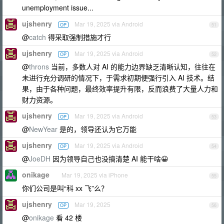
unemployment issue...
ujshenry
Mar 19, 2025 via Android
OP
51
@
catch
得采取强制措施才行
ujshenry
Mar 19, 2025 via Android
OP
52
@
throns
当前，多数人对 AI 的能力边界缺乏清晰认知，往往在
未进行充分调研的情况下，于需求初期便强行引入 AI 技术。结
果，由于各种问题，最终效率提升有限，反而浪费了大量人力和
财力资源。
ujshenry
Mar 19, 2025 via Android
OP
53
@
NewYear
是的，领导还认为它万能
ujshenry
Mar 19, 2025 via Android
OP
54
@
JoeDH
因为领导自己也没搞清楚 AI 能干啥😀
onikage
Mar 19, 2025 via iPhone
55
你们公司是叫“科 xx 飞”么？
ujshenry
Mar 19, 2025
OP
56
@
onikage
看 42 楼