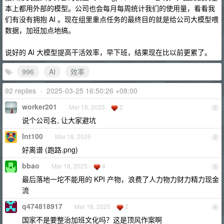
本上都用外部的模型。公司也会每月每周统计我们的使用量，看看我
们有没有拥抱 AI 。现在组里重点任务的最终目的就是给公司大模型喂
数据，加班加点地搞。
说好的 AI 大模型提高干活效率，早下班，结果现在比以前更累了。
996
AI
效率
92 replies
•
2025-03-25 16:50:26 +08:00
worker201
Mar 18, 2025
2
1
说个公司名, 让大家避坑
Int100
Mar 18, 2025
2
好离谱 (跑路.png)
bbao
Mar 18, 2025
4
3
最后落地一坨不能用的 KPI 产物，浪费了人力物力财力精力现金
流
q474818917
Mar 18, 2025
2
4
国家不是要整治加班文化吗？这是顶风作案啊