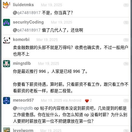
liuidetmks
Mar 19, 2025
71
@
q474818917
不是，你当真了？
securityCoding
Mar 19, 2025
72
@
q474818917
偏了几代人了，还信啊
komorbi
Mar 19, 2025
73
卖金融数据的头部不就是万得吗？收费也确实贵，不过一般用户
也用不上
mingtdlb
Mar 19, 2025
74
你是最近推行 996 ，人家是已经 996 了。
你要看下薪资待遇，算时薪。只看薪资不看工作，跟只看工作不
看薪资的老板一样，都是二极管。
meteor957
Mar 19, 2025 via Android
2
75
@
mingtdlb
op 帖子的内容根本没说到薪资吧，几处提到的都是
工作疲惫感。你在扯什么，你怎么知道 op 没看时薪？为什么别
人要把时薪放在第一位不把健康放在第一位？
levelworm
Mar 19, 2025
76