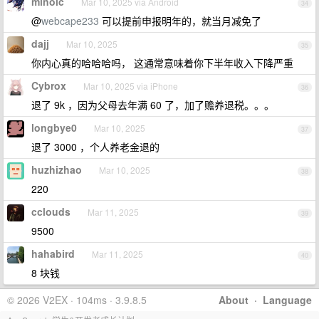
minoic
Mar 10, 2025 via Android
34
@
webcape233
可以提前申报明年的，就当月减免了
dajj
Mar 10, 2025
35
你内心真的哈哈哈吗， 这通常意味着你下半年收入下降严重
Cybrox
Mar 10, 2025 via iPhone
36
退了 9k ，因为父母去年满 60 了，加了赡养退税。。。
longbye0
Mar 10, 2025
37
退了 3000 ，个人养老金退的
huzhizhao
Mar 10, 2025
38
220
cclouds
Mar 11, 2025
39
9500
hahabird
Mar 11, 2025
40
8 块钱
© 2026 V2EX · 104ms · 3.9.8.5
About
·
Language