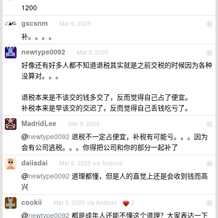
1200
gscsnm
Mar 9, 2025
5
补。。。。
newtype0092
Mar 9, 2025
6
好像还有好多人都不知道退税其实就是之前交税的时候因为各种
没算对。。。
退税本来是不该交的钱多交了，反而觉得自己占了便宜。
补税本来是早该交的交迟了，反而觉得自己丢钱吃亏了。
MadridLee
Mar 9, 2025
7
@
newtype0092
退税不一定占便宜，补税有可能亏。。。因为
会有公司逃税。。。你得把公司和你的部分一起补了
daiisdai
Mar 9, 2025 via Android
8
@
newtype0092
道理都懂，但是人的直觉上还是会收到钱而高
兴
cookii
Mar 9, 2025 via Android
2
9
@
newtype0092
都是成年人还能不懂这个道理？大家表达一下