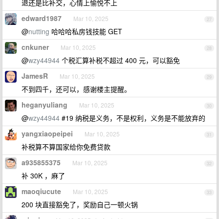
退还是比补交，心情上愉悦不上
edward1987
Mar 10, 2025
27
@
nutting
哈哈哈私房钱技能 GET
cnkuner
Mar 10, 2025
28
@
wzy44944
个税汇算补税不超过 400 元，可以豁免
JamesR
Mar 10, 2025
29
不到四千，还可以，感谢楼主提醒。
heganyuliang
Mar 10, 2025
30
@
wzy44944
#19 纳税是义务，不是权利，义务是不能放弃的
yangxiaopeipei
Mar 10, 2025
31
补税算不算国家给你免费贷款
a935855375
Mar 10, 2025
32
补 30K ，麻了
maoqiucute
Mar 10, 2025
33
200 块直接豁免了，奖励自己一顿火锅