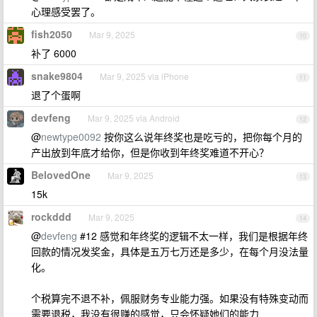
心理感受罢了。
fish2050
Mar 9, 2025
10
补了 6000
snake9804
Mar 9, 2025 via iPhone
11
退了个蛋啊
devfeng
Mar 9, 2025 via Android
12
@
newtype0092
按你这么说年终奖也是吃亏的，把你每个月的
产出放到年底才给你，但是你收到年终奖难道不开心？
BelovedOne
Mar 9, 2025
13
15k
rockddd
Mar 9, 2025
14
@
devfeng
#12 感觉和年终奖的逻辑不太一样，我们是根据年终
回款的情况发奖金，具体是五万七万还是多少，在每个月没法量
化。
个税算完不退不补，佩服财务专业能力强。如果没有特殊变动而
需要退税，我没有很赚的感觉，只会怀疑她们的能力