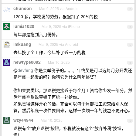
chunson
Mar 9, 2025 via Android
15
1200 多，学校发的劳务，狠狠扣了 20%的税
lumia1020
Mar 9, 2025 via iPhone
16
每年都是拖到六月份补。
imkuang
Mar 9, 2025 via Android
17
去年换了个工作，今年补了近一万的税
newtype0092
Mar 10, 2025
18
@
devfeng
你是会举例子的。。。年终奖是可以选每月分开发还
是年底一起发的吗？你猜它为什么叫年终奖？
你如果要类比，那退税更接近于每个月工资给你少发一部分，然
后年底查账说算错了再统一补给你。
如果觉得这样开心的话，完全可以每个月都把工资交给别人保
管，然后年底一次性要回来，这样一次领一年的钱岂不更开心。
wzy44944
Mar 10, 2025
19
退税有个“放弃退税”按钮，补税就没有这个“放弃补税”按钮，
恨！