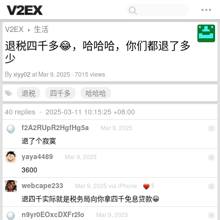
V2EX
生活
›
退税四千多😂，哈哈哈，你们都退了多
少
By
xiyy02
at Mar 9, 2025 · 7015 views
退税
四千多
哈哈哈
40 replies
•
2025-03-11 10:15:25 +08:00
f2A2RUpR2HgfHg5a
Mar 9, 2025
1
退了个寂寞
yaya4489
Mar 9, 2025
2
3600
webcape233
Mar 9, 2025 via iPhone
5
3
退四千实际就是税务局向你拿四千免息贷款😀
n9yr0EOxcDXFr2Io
Mar 9, 2025
4