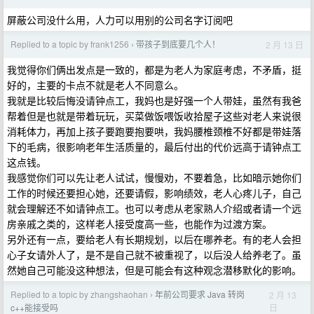
屏蔽公司没什么用，人力可以用别的公司名字订阅吧
Replied to a topic by frank1256
带孩子到底要几个人！
2 月 13 日
›
我觉得你们俩出发点是一致的，都是为老人为家庭考虑，不矛盾，挺
好的，主要的卡点不就是老人不同意么。
我就是比较后悔没请钟点工，我妈也是好强一个人带娃，虽然有我爸
帮着但是也就是带着玩玩，买菜做饭喂饭收拾屋子这些对老人来说很
消耗体力，再加上孩子要跑要抱要哄，我妈腰椎颈椎不好都是带娃落
下的毛病，很影响老年生活质量的，最后付出的代价远高于请钟点工
这点钱。
我感觉你们可以先让老人试试，慢慢劝，不要着急，比如暗示她你们
工作的时候还要担心她，还要请假，影响绩效，老人心疼儿子，自己
就会理解还不如请钟点工。也可以考虑从老家熟人介绍或者请一个远
房亲戚之类的，这样老人接受度高一些，也能作为过渡方案。
另外还有一点，要给老人有长期规划，以后在哪养老。有的老人会担
心子女请外人了，是不是自己就不被重视了，以后没人给养老了。虽
然她自己可能没这种想法，但是可能会有这种观念潜移默化的影响。
Replied to a topic by zhangshaohan
年前公司要求 Java 转岗
2 月 13
›
日
c++能接受吗