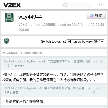
wzy44944
打赏
V2EX member #225555, joined on 2017-04-11 22:59:58
+08:00
Switch topics list
wzy44944's recent replies
Replied to a topic by Hormazed
作为过来的成年人，说说你对晚辈
6 月 25
›
日
（孩子）的评价
别评价了，现在都是不被定义的一代，当然，我昨天刚给孩子填完学
校发的评价手册，我的思维还停留在三人行必有我师阶段。。。
Replied to a topic by aw2350
接了个短期劳务外包，每天在客户现
4 月 20
›
日
场闲的发慌
可能是背锅用的？提高警惕