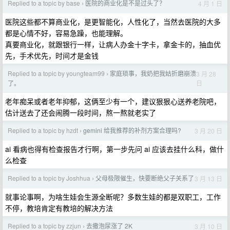
Replied to a topic by base
医院的商业化是不是过头了？
4 月 1 日
›
医院这些都不算商业化，是更智能化，人性化了，当然去医院的大多
都是心情不好，容易急躁，也能理解。
真要商业化，就跟银行一样，让病人办金十字卡，拿金卡的，抽血优
先，手术优先，时间才是金钱
Replied to a topic by youngteam99
家庭琐事，我奶把我姑折磨崩溃
3 月 28
›
日
了。
老年痴呆或者老年抑郁，这俩至少有一个，建议狠狠心送养老院吧，
估计送去了还会闹腾一段时间，熬一熬就老实了
Replied to a topic by hzdt
gemini 给我推荐的补剂方案合理吗?
3 月 20 日
›
ai 看病也得有检查报告才行啊，第一步先问 ai 应该去挂什么科，做什
么检查
Replied to a topic by Joshhua
父母极限催生，快要断绝父子关系了
3 月 13 日
›
就事论事啊，为啥生娃会生源全断呢？多数生娃的都是双职工，工作
不停，教培肯定有教培的解决方法
Replied to a topic by zzjun
去撒泡尿涨了 2K
3 月 10 日
›