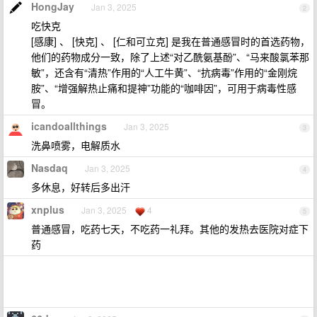
HongJay
Jan 3, 2025
2
吃快克
[感康] 、 [快克] 、 [仁和可立克] 是我在普通感冒时的首选药物，
他们的药物成分一致，除了上述“对乙酰氨基酚”、“马来酸氯苯那
敏”，还含有“清热”作用的“人工牛黄”、“抗病毒”作用的“金刚烷
胺”、“增强解热止痛和提神”功能的“咖啡因”，可用于病毒性感
冒。
icandoallthings
Jan 3, 2025
3
洗鼻喷雾，电解质水
Nasdaq
Jan 3, 2025
4
多休息，好转后多出汗
xnplus
Jan 3, 2025
4
5
普通感冒，吃药七天，不吃药一礼拜。其他的发热去医院对症下
药