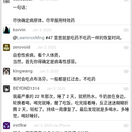
一句话：
尽快确定病原体，尽早服用特效药
korvin
Jan 3, 2025
57
@
LawrenceMing
#47 意思就是吃药不吃药一样的恢复时间。
zerovoid
Jan 3, 2025
58
自愈性疾病，看个人体质，
当然，首先你得确定是病毒性感冒。
kingwang
Jan 3, 2025
59
有时会吃点布洛芬，一般都是扛过去，不吃药
BEYOND1314
Jan 3, 2025
60
我最严重的 22 年那次，睡了 2 天，就把热水，牛奶放在身边，
轮换着喝，喝完就睡，醒了吃饭，吃完接着睡，反正迷迷糊糊折
腾 2 天，轻松了。持续一周康复了。最后发现就是多喝水，多睡
觉，喝好睡好。
ovtfkw
Jan 3, 2025 via iPhone
61