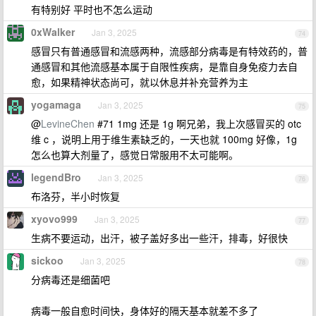
有特别好 平时也不怎么运动
0xWalker
Jan 3, 2025
74
感冒只有普通感冒和流感两种，流感部分病毒是有特效药的，普
通感冒和其他流感基本属于自限性疾病，是靠自身免疫力去自
愈，如果精神状态尚可，就以休息并补充营养为主
yogamaga
Jan 3, 2025
75
@
LevineChen
#71 1mg 还是 1g 啊兄弟，我上次感冒买的 otc
维 c ，说明上用于维生素缺乏的，一天也就 100mg 好像，1g
怎么也算大剂量了，感觉日常服用不太可能啊。
legendBro
Jan 3, 2025
76
布洛芬，半小时恢复
xyovo999
Jan 3, 2025
77
生病不要运动，出汗，被子盖好多出一些汗，排毒，好很快
sickoo
Jan 3, 2025
78
分病毒还是细菌吧
病毒一般自愈时间快，身体好的隔天基本就差不多了