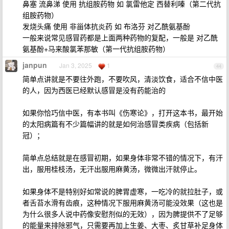
鼻塞 流鼻涕 使用 抗组胺药物 如 氯雷他定 西替利嗪（第二代抗
组胺药物）
发烧头痛 使用 非甾体抗炎药 如 布洛芬 对乙酰氨基酚
一般来说常见感冒药都是上面两种药物的复配，一般是 对乙酰
氨基酚+马来酸氯苯那敏（第一代抗组胺药物）
janpun
Jan 3, 2025
1
44
简单点讲就是不要往外跑，不要吹风，清淡饮食，适合不信中医
的人，因为西医已经默认感冒是没有药能治的
如果你恰巧信中医，有本书叫《伤寒论》，打开这本书，最开始
的太阳病篇有不少篇幅讲的就是如何治感冒类疾病（包括新
冠）；
简单点总结就是在感冒初期，如果身体非常不错的情况下，有汗
出，服用桂枝汤，无汗出服用麻黄汤，微微出汗就停止。
如果身体不是特别好如常说的脾胃虚寒，一吃冷的就拉肚子，或
者舌苔水滑有齿痕，这种情况下服用麻黄汤可能没效果（这也是
为什么很多人说中药像安慰剂似的无效），因为脾提供不了足够
的能量来排除邪气，只需要再加上生姜、大枣、炙甘草补足身体