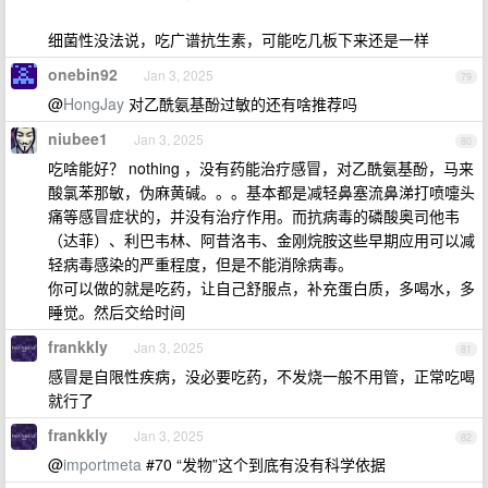
细菌性没法说，吃广谱抗生素，可能吃几板下来还是一样
onebin92
Jan 3, 2025
79
@
HongJay
对乙酰氨基酚过敏的还有啥推荐吗
niubee1
Jan 3, 2025
80
吃啥能好？ nothing ，没有药能治疗感冒，对乙酰氨基酚，马来
酸氯苯那敏，伪麻黄碱。。。基本都是减轻鼻塞流鼻涕打喷嚏头
痛等感冒症状的，并没有治疗作用。而抗病毒的磷酸奥司他韦
（达菲）、利巴韦林、阿昔洛韦、金刚烷胺这些早期应用可以减
轻病毒感染的严重程度，但是不能消除病毒。
你可以做的就是吃药，让自己舒服点，补充蛋白质，多喝水，多
睡觉。然后交给时间
frankkly
Jan 3, 2025
81
感冒是自限性疾病，没必要吃药，不发烧一般不用管，正常吃喝
就行了
frankkly
Jan 3, 2025
82
@
importmeta
#70 “发物”这个到底有没有科学依据