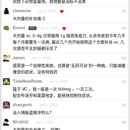
对症下药恢复最快，其他都是治标不治本
clemente
Jan 3, 2025
1
31
大剂量的补充维 C
Enivel
Jan 3, 2025
1
PRO
32
大剂量 vc, 2~3g 日常服用 1g 提高免疫力, 从去年底到今年几乎
每个月都要生一次病, 最近几个月开始按照这个方案补充 vc, 几
次感觉不太舒服都压住了.
Jaosn
Jan 3, 2025
33
感冒是一个自限性疾病，也算是“无药可治”的一种病，只能减缓
难受的症状，没有特效药
TimeNewRome
Jan 3, 2025
34
猛干 VC 。我一般是一次 500mg ，一天三次。
配合布洛芬和氯雷他定，能很快控制住症状。
zhangeric
Jan 3, 2025
35
没人喝板蓝根冲剂么?
N1ckl32
Jan 3, 2025
36
大剂量的补充维 C ，好使！