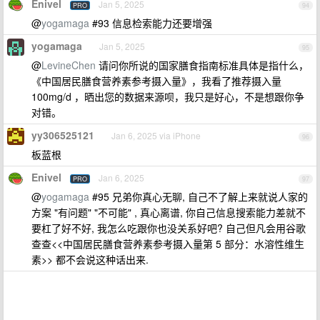
Enivel
Jan 5, 2025
PRO
94
@
yogamaga
#93 信息检索能力还要增强
yogamaga
Jan 5, 2025
95
@
LevineChen
请问你所说的国家膳食指南标准具体是指什么，
《中国居民膳食营养素参考摄入量》，我看了推荐摄入量
100mg/d ，晒出您的数据来源呗，我只是好心，不是想跟你争
对错。
yy306525121
Jan 6, 2025 via iPhone
96
板蓝根
Enivel
Jan 6, 2025
PRO
97
@
yogamaga
#95 兄弟你真心无聊, 自己不了解上来就说人家的
方案 "有问题" "不可能" , 真心离谱, 你自己信息搜索能力差就不
要杠了好不好, 我怎么吃跟你也没关系好吧? 自己但凡会用谷歌
查查<<中国居民膳食营养素参考摄入量第 5 部分：水溶性维生
素>> 都不会说这种话出来.