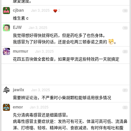
康复速度。
cjban
Jan 3, 2025
2
18
维生素 c
EJW
Jan 3, 2025
19
我觉得想好得快就得吃药，但是药吃多了也伤身体。
我感冒为了好得快的话，还是会吃两三顿泰诺之类的
。
murmur
Jan 3, 2025
20
花四五百块做全套检查，如果是甲流这些特效药一天就搞定
jawilx
Jan 3, 2025
21
需要辨证论治，不严重时小柴胡颗粒能够适用很多情况
emor
Jan 3, 2025
22
先分清病毒感冒还是细菌感冒。
病毒性感冒主要症状是：发热可有可无、体温可高可低、流清鼻
涕、打喷嚏、轻咳、精神尚可、食欲减退、有时伴有呕吐和腹