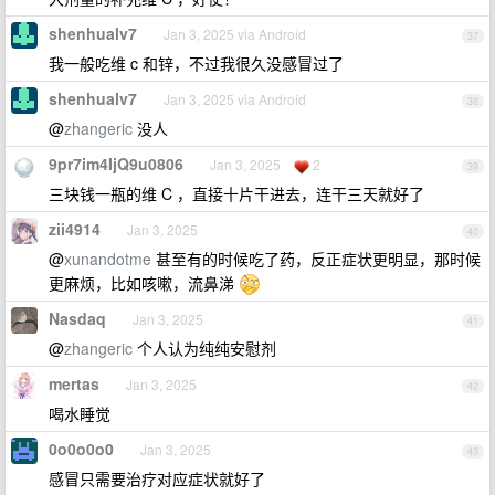
shenhualv7
Jan 3, 2025 via Android
37
我一般吃维 c 和锌，不过我很久没感冒过了
shenhualv7
Jan 3, 2025 via Android
38
@
zhangeric
没人
9pr7im4IjQ9u0806
Jan 3, 2025
2
39
三块钱一瓶的维 C ，直接十片干进去，连干三天就好了
zii4914
Jan 3, 2025
40
@
xunandotme
甚至有的时候吃了药，反正症状更明显，那时候
更麻烦，比如咳嗽，流鼻涕
Nasdaq
Jan 3, 2025
41
@
zhangeric
个人认为纯纯安慰剂
mertas
Jan 3, 2025
42
喝水睡觉
0o0o0o0
Jan 3, 2025
43
感冒只需要治疗对应症状就好了