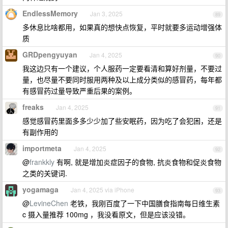
EndlessMemory
Jan 3, 2025
89
多休息比啥都用，如果真的想快点恢复，平时就要多运动增强体
质
GRDpengyuyan
Jan 4, 2025
90
我这边只有一个建议，个人服药一定要看清和算好剂量，不要过
量，也尽量不要同时服用两种及以上成分类似的感冒药，每年都
有感冒药过量导致严重后果的案例。
freaks
Jan 4, 2025
91
感觉感冒药里面多多少少加了些安眠药，因为吃了会犯困，还是
有副作用的
importmeta
Jan 4, 2025
92
@
frankkly
有啊, 就是增加炎症因子的食物, 抗炎食物和促炎食物
之类的关键词.
yogamaga
Jan 4, 2025 via iPhone
93
@
LevineChen
老铁，我刚百度了一下中国膳食指南每日维生素
c 摄入量推荐 100mg ，我没看原文，但是应该没错。