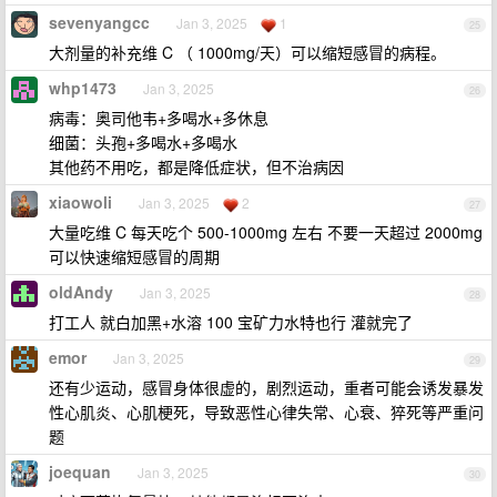
sevenyangcc
Jan 3, 2025
1
25
大剂量的补充维 C （ 1000mg/天）可以缩短感冒的病程。
whp1473
Jan 3, 2025
26
病毒：奥司他韦+多喝水+多休息
细菌：头孢+多喝水+多喝水
其他药不用吃，都是降低症状，但不治病因
xiaowoli
Jan 3, 2025
2
27
大量吃维 C 每天吃个 500-1000mg 左右 不要一天超过 2000mg
可以快速缩短感冒的周期
oldAndy
Jan 3, 2025
28
打工人 就白加黑+水溶 100 宝矿力水特也行 灌就完了
emor
Jan 3, 2025
29
还有少运动，感冒身体很虚的，剧烈运动，重者可能会诱发暴发
性心肌炎、心肌梗死，导致恶性心律失常、心衰、猝死等严重问
题
joequan
Jan 3, 2025
30