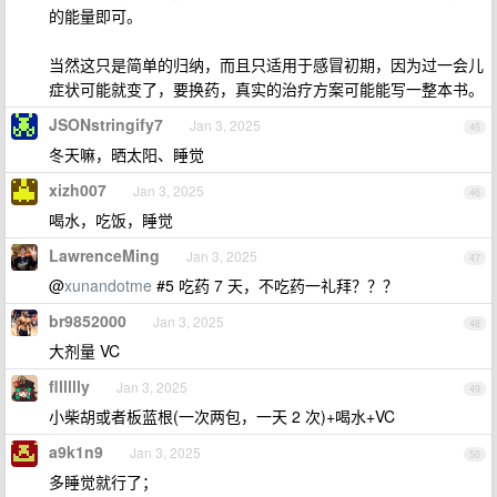
的能量即可。
当然这只是简单的归纳，而且只适用于感冒初期，因为过一会儿
症状可能就变了，要换药，真实的治疗方案可能能写一整本书。
JSONstringify7
Jan 3, 2025
45
冬天嘛，晒太阳、睡觉
xizh007
Jan 3, 2025
46
喝水，吃饭，睡觉
LawrenceMing
Jan 3, 2025
47
@
xunandotme
#5 吃药 7 天，不吃药一礼拜？？？
br9852000
Jan 3, 2025
48
大剂量 VC
flllllly
Jan 3, 2025
49
小柴胡或者板蓝根(一次两包，一天 2 次)+喝水+VC
a9k1n9
Jan 3, 2025
50
多睡觉就行了；