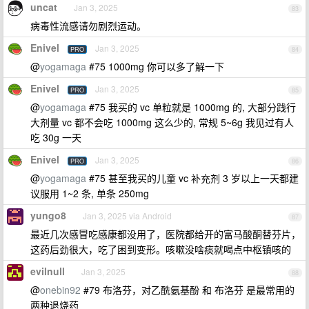
uncat
Jan 3, 2025
83
病毒性流感请勿剧烈运动。
Enivel
Jan 3, 2025
PRO
84
@
yogamaga
#75 1000mg 你可以多了解一下
Enivel
Jan 3, 2025
PRO
85
@
yogamaga
#75 我买的 vc 单粒就是 1000mg 的, 大部分践行
大剂量 vc 都不会吃 1000mg 这么少的, 常规 5~6g 我见过有人
吃 30g 一天
Enivel
Jan 3, 2025
PRO
86
@
yogamaga
#75 甚至我买的儿童 vc 补充剂 3 岁以上一天都建
议服用 1~2 条, 单条 250mg
yungo8
Jan 3, 2025 via Android
87
最近几次感冒吃感康都没用了，医院都给开的富马酸酮替芬片，
这药后劲很大，吃了困到变形。咳嗽没啥痰就喝点中枢镇咳的
evilnull
Jan 3, 2025
88
@
onebin92
#79 布洛芬，对乙酰氨基酚 和 布洛芬 是最常用的
两种退烧药