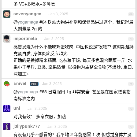
多 VC+多喝水+多睡觉
sevenyangcc
Jan 3, 2025
69
@
yogamaga
#64 B 站大物讲补剂和保健品讲过这个，我记得最
大剂量是 2g 的
importmeta
Jan 3, 2025
70
感冒发烧为什么不能吃鸡蛋吃肉, 中医也说是"发物"? 这时期越补
充蛋白质, 身体炎症反应越大.
正确的是换掉精米精面, 吃杂粮干饭, 每天多色混合蔬菜一斤, 水
果小于半斤, 豆类, 坚果适量, 以植物为主整全食物(不爆炒, 重口,
深加工).
Enivel
Jan 3, 2025
PRO
71
@
yogamaga
#65 日常服用 1g 非常安全. 甚至是在国家膳食指
南标准之内
uni
Jan 3, 2025
72
对我有效： 多穿衣服，加热
j3llypunk777
Jan 3, 2025
73
有没有几乎不感冒的？我平均 2 年能感冒 1 次 但感觉身体并没