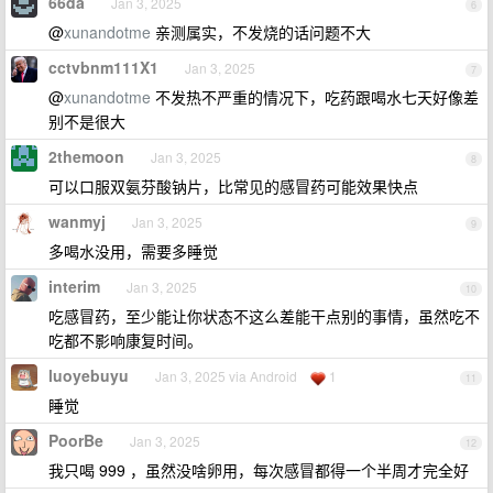
66da
Jan 3, 2025
6
@
xunandotme
亲测属实，不发烧的话问题不大
cctvbnm111X1
Jan 3, 2025
7
@
xunandotme
不发热不严重的情况下，吃药跟喝水七天好像差
别不是很大
2themoon
Jan 3, 2025
8
可以口服双氨芬酸钠片，比常见的感冒药可能效果快点
wanmyj
Jan 3, 2025
9
多喝水没用，需要多睡觉
interim
Jan 3, 2025
10
吃感冒药，至少能让你状态不这么差能干点别的事情，虽然吃不
吃都不影响康复时间。
luoyebuyu
Jan 3, 2025 via Android
1
11
睡觉
PoorBe
Jan 3, 2025
12
我只喝 999 ，虽然没啥卵用，每次感冒都得一个半周才完全好