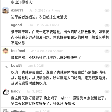
多出汗得看人！
dxk611
Jan 3, 2025 via iPhone
51
达菲或者速福达，次日起床生龙活虎
agood
Jan 3, 2025 via iPhone
52
该干嘛干嘛，白天一定不要睡觉，出去晒晒太阳散散步，如果状
态不错跑步运动都没问题。休息好是要充足的睡眠，躺着玩手机
不是休息
freefreef
Jan 3, 2025 via Android
53
顺其自然，不吃药多扛几次以后就好得快些了
LowBi
Jan 3, 2025
54
吃肉，也就是蛋白质，说白了也就是体内蛋白质与病菌的消耗
战，睡觉时，战况最激烈，所以就是大口吃肉，吃完狠狠睡觉。
话说我感冒时贼想吃肉。
halov
Jan 3, 2025
55
我这两天刚好感冒了 晚上喝了一袋 999 感冒灵 8 点就睡觉了，
第二天起床就感觉好多了，多休息 多喝水
villivateur
Jan 3, 2025
56