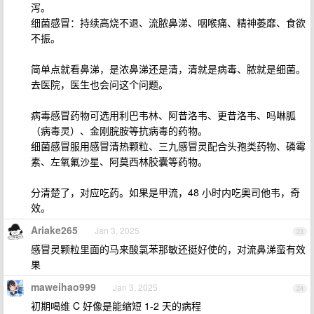
泻。
细菌感冒：持续高烧不退、流脓鼻涕、咽喉痛、精神萎靡、食欲
不振。
简单点就看鼻涕，是浓鼻涕还是清，清就是病毒、脓就是细菌。
去医院，医生也会问这个问题。
病毒感冒药物可选用利巴韦林、阿昔洛韦、更昔洛韦、吗啉胍
（病毒灵）、金刚脘胺等抗病毒的药物。
细菌感冒服用感冒清热颗粒、三九感冒灵配合头孢类药物、磷霉
素、左氧氟沙星、阿莫西林胶囊等药物。
分清楚了，对应吃药。如果是甲流，48 小时内吃奥司他韦，奇
效。
Ariake265
Jan 3, 2025
23
感冒灵颗粒里面的马来酸氯苯那敏还挺好使的，对流鼻涕蛮有效
果
maweihao999
Jan 3, 2025
24
初期喝维 C 好像是能缩短 1-2 天的病程