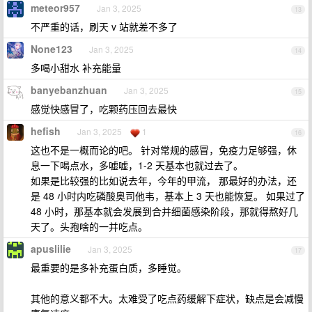
meteor957
Jan 3, 2025
13
不严重的话，刷天 v 站就差不多了
None123
Jan 3, 2025
14
多喝小甜水 补充能量
banyebanzhuan
Jan 3, 2025
15
感觉快感冒了，吃颗药压回去最快
hefish
Jan 3, 2025
1
16
这也不是一概而论的吧。 针对常规的感冒，免疫力足够强，休
息一下喝点水，多嘘嘘，1-2 天基本也就过去了。
如果是比较强的比如说去年，今年的甲流， 那最好的办法，还
是 48 小时内吃磷酸奥司他韦，基本上 3 天也能恢复。 如果过了
48 小时，那基本就会发展到合并细菌感染阶段，那就得熬好几
天了。头孢啥的一并吃点。
apuslilie
Jan 3, 2025
17
最重要的是多补充蛋白质，多睡觉。
其他的意义都不大。太难受了吃点药缓解下症状，缺点是会减慢