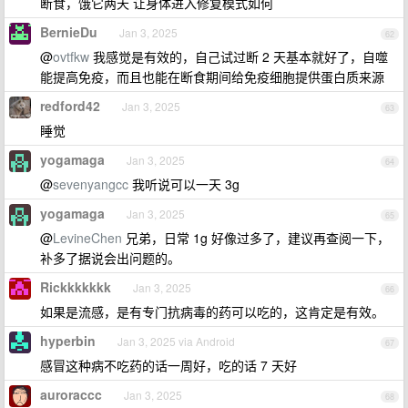
断食，饿它两天 让身体进入修复模式如何
BernieDu
Jan 3, 2025
62
@
ovtfkw
我感觉是有效的，自己试过断 2 天基本就好了，自噬
能提高免疫，而且也能在断食期间给免疫细胞提供蛋白质来源
redford42
Jan 3, 2025
63
睡觉
yogamaga
Jan 3, 2025
64
@
sevenyangcc
我听说可以一天 3g
yogamaga
Jan 3, 2025
65
@
LevineChen
兄弟，日常 1g 好像过多了，建议再查阅一下，
补多了据说会出问题的。
Rickkkkkkk
Jan 3, 2025
66
如果是流感，是有专门抗病毒的药可以吃的，这肯定是有效。
hyperbin
Jan 3, 2025 via Android
67
感冒这种病不吃药的话一周好，吃的话 7 天好
auroraccc
Jan 3, 2025
68