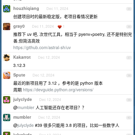
houzhiqiang
Dec 11, 2024
35
创建项目时的最新稳定版，老项目看情况更新
gray0
Dec 11, 2024
1
36
推荐下 uv 吧, 次世代工具，相当于 pyenv+poetry, 还不是特别完
善,但简洁高效
https://github.com/astral-sh/uv
Kakarrot
Dec 12, 2024
37
3.12.3
Spute
Dec 12, 2024
38
最近的新项目用了 3.12 ，参考的是 python 版本
周期
https://devguide.python.org/versions/
julyclyde
Dec 12, 2024
39
@
mumbler
人工智能还存在老项目？？
mumbler
Dec 12, 2024
40
@
julyclyde
#39 很多只能用 3.8 的项目，比如一些数字人
julyclyde
Dec 12, 2024