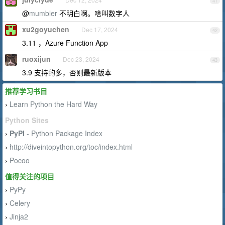
41
@
mumbler
不明白啊。啥叫数字人
xu2goyuchen
Dec 17, 2024
42
3.11 ，Azure Function App
ruoxijun
Dec 23, 2024
43
3.9 支持的多，否则最新版本
推荐学习书目
Learn Python the Hard Way
›
Python Sites
PyPI
- Python Package Index
›
http://diveintopython.org/toc/index.html
›
Pocoo
›
值得关注的项目
PyPy
›
Celery
›
Jinja2
›