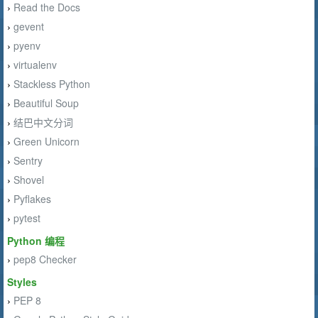
Read the Docs
›
gevent
›
pyenv
›
virtualenv
›
Stackless Python
›
Beautiful Soup
›
结巴中文分词
›
Green Unicorn
›
Sentry
›
Shovel
›
Pyflakes
›
pytest
›
Python 编程
pep8 Checker
›
Styles
PEP 8
›