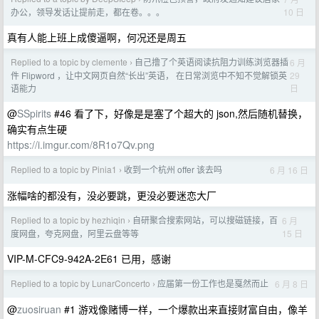
10 日
办公，领导发话让提前走，都在卷。。。
真有人能上班上成傻逼啊，何况还是周五
Replied to a topic by clemente
自己撸了个英语阅读抗阻力训练浏览器插
6 月
›
29
件 Flipword ，让中文网页自然“长出”英语， 在日常浏览中不知不觉解锁英
日
语能力
@
SSpirits
#46 看了下，好像是是塞了个超大的 json,然后随机替换，
确实有点生硬
https://i.imgur.com/8R1o7Qv.png
Replied to a topic by Pinia1
收到一个杭州 offer 该去吗
6 月 16 日
›
涨幅啥的都没有，没必要跳，更没必要迷恋大厂
Replied to a topic by hezhiqin
自研聚合搜索网站，可以搜磁链接，百
6 月
›
15 日
度网盘，夸克网盘，阿里云盘等等
VIP-M-CFC9-942A-2E61 已用，感谢
Replied to a topic by LunarConcerto
应届第一份工作也是戛然而止
6 月 8 日
›
@
zuosiruan
#1 游戏像赌博一样，一个爆款出来直接财富自由，像羊