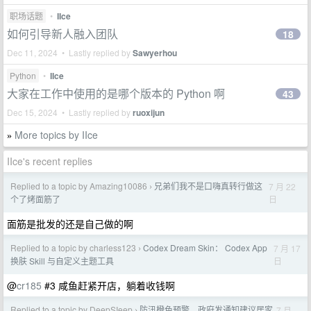
职场话题
•
IIce
如何引导新人融入团队
18
Dec 11, 2024 • Lastly replied by
Sawyerhou
Python
•
IIce
大家在工作中使用的是哪个版本的 Python 啊
43
Dec 15, 2024 • Lastly replied by
ruoxijun
More topics by IIce
»
IIce's recent replies
Replied to a topic by Amazing10086
兄弟们我不是口嗨真转行做这
7 月 22
›
日
个了烤面筋了
面筋是批发的还是自己做的啊
Replied to a topic by charless123
Codex Dream Skin： Codex App
7 月 17
›
日
换肤 Skill 与自定义主题工具
@
cr185
#3 咸鱼赶紧开店，躺着收钱啊
Replied to a topic by DeepSIeep
防汛橙色预警，政府发通知建议居家
7 月
›