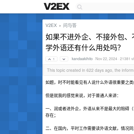
V2EX
问与答
›
如果不进外企、不接外包、
学外语还有什么用处吗？
kandaakihito
·
Nov 22, 2024
· 21381 v
1
This topic created in 622 days ago, the info
如题，时不时能看见有人说什么外语很重要之类的话
但是就我的感觉来说，对于普通人来讲：
一、润或者进外企，外语从来不是最大的阻碍（
存在；
二、在国内，平时工作需要读外语文献，情况同