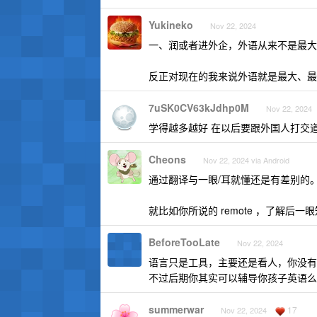
Yukineko
Nov 22, 2024
一、润或者进外企，外语从来不是最大
反正对现在的我来说外语就是最大、最
7uSK0CV63kJdhp0M
Nov 22, 2024
学得越多越好 在以后要跟外国人打交道
Cheons
Nov 22, 2024 via Android
通过翻译与一眼/耳就懂还是有差别的
就比如你所说的 remote ，了解
BeforeTooLate
Nov 22, 2024
语言只是工具，主要还是看人，你没有
不过后期你其实可以辅导你孩子英语么
summerwar
17
Nov 22, 2024