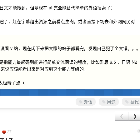
文才能搜到，但是现在 ai 完全能替代简单的外语搜索了；
途了，赶在字幕组出资源之前看点生肉，或者直接下场去和外网网民对
没看 v 站，现在闲下来把大家的帖子都看完，发现自己犯了个大错。。
指能力最起码到能进行简单交流阅读的程度，比如雅思 6.5 ，日语 N2
，按理来说应该能看出来是对应到这个能力等级的。
是太极端了点（
外语
用途
替代
❮
❯
27