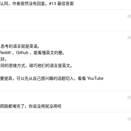
认同，作者居然没有回复。#13 最佳答案
2
2
里思考的语言就是英语。
eddit ，Github ，能看懂英文的梗。
文好。
的不同的思维方式，碰巧他们的语言是英文。
提高，可以先从自己感兴趣的话题切入，看看 YouTube
2
把路都堵完了，你说没用就没用呗
2