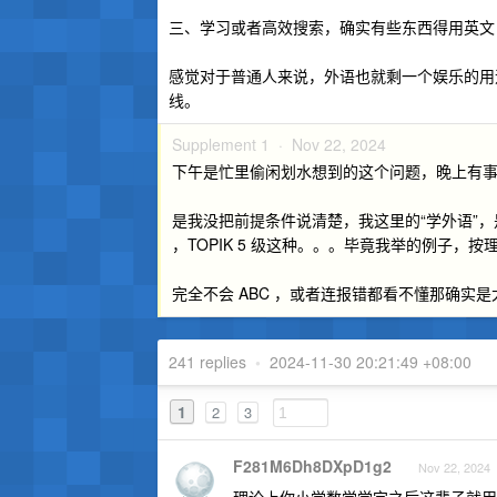
三、学习或者高效搜索，确实有些东西得用英文日
感觉对于普通人来说，外语也就剩一个娱乐的用
线。
Supplement 1 ·
Nov 22, 2024
下午是忙里偷闲划水想到的这个问题，晚上有事
是我没把前提条件说清楚，我这里的“学外语”，是
，TOPIK 5 级这种。。。毕竟我举的例子
完全不会 ABC ，或者连报错都看不懂那确实
241 replies
•
2024-11-30 20:21:49 +08:00
1
2
3
F281M6Dh8DXpD1g2
Nov 22, 2024