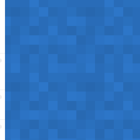
3
4
5
，