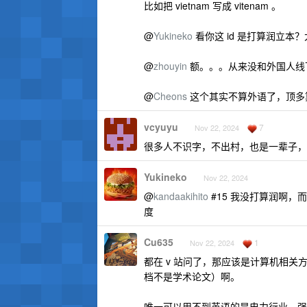
比如把 vietnam 写成 vitenam 。
@
Yukineko
看你这 id 是打算润立本
@
zhouyin
额。。。从来没和外国人线
@
Cheons
这个其实不算外语了，顶多算行
vcyuyu
7
Nov 22, 2024
很多人不识字，不出村，也是一辈子，
Yukineko
Nov 22, 2024
@
kandaakihito
#15 我没打算润啊
度
Cu635
1
Nov 22, 2024
都在 v 站问了，那应该是计算机相
档不是学术论文）啊。
唯一可以用不到英语的是电力行业，强