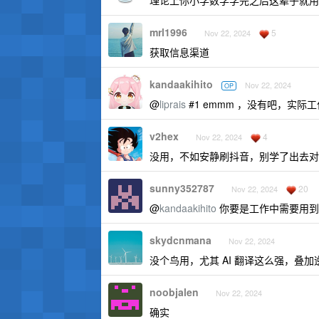
理论上你小学数学学完之后这辈子就用
mrl1996
5
Nov 22, 2024
获取信息渠道
kandaakihito
Nov 22, 2024
OP
@
liprais
#1 emmm ，没有吧，实
v2hex
4
Nov 22, 2024
没用，不如安静刷抖音，别学了出去对
sunny352787
20
Nov 22, 2024
@
kandaakihito
你要是工作中需要用到
skydcnmana
Nov 22, 2024
没个鸟用，尤其 AI 翻译这么强，叠
noobjalen
Nov 22, 2024
确实