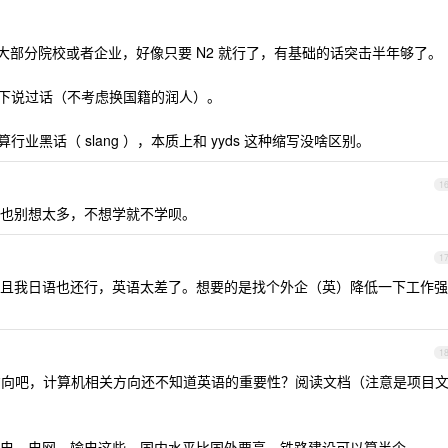
？大部分院校或者企业，好像只要 N2 就行了，有基础的话突击半年够了。
下说过话（不考虑换国籍的润人）。
业黑话（ slang ），本质上和 yyds 这种缩写没啥区别。
1
也别想太多，不想学就不学呗。
1
，而且我日语也还行，英语太差了。想要的是找个外企（英）降低一下工作强
1
关方向吧，计算机相关方向还不知道英语的重要性？阅读文档（注意是项目
电、电网、输电这些，国内水平比国外要高。铁路建设可以算半个。