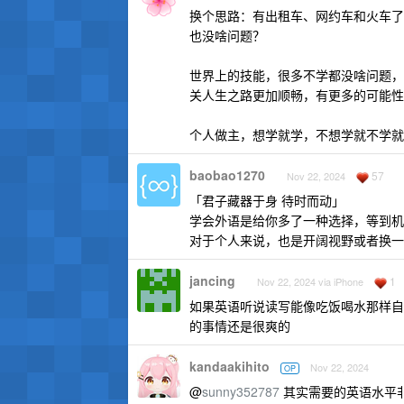
换个思路：有出租车、网约车和火车了
也没啥问题？
世界上的技能，很多不学都没啥问题，
关人生之路更加顺畅，有更多的可能性
个人做主，想学就学，不想学就不学就
baobao1270
57
Nov 22, 2024
「君子藏器于身 待时而动」
学会外语是给你多了一种选择，等到机
对于个人来说，也是开阔视野或者换一
jancing
1
Nov 22, 2024 via iPhone
如果英语听说读写能像吃饭喝水那样自然，跟
的事情还是很爽的
kandaakihito
Nov 22, 2024
OP
@
sunny352787
其实需要的英语水平