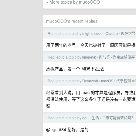
More topics by muooOOO
»
muooOOO's recent replies
Replied to a topic by
mightofcode
Claude
现在封号
›
›
用了两年的老号，今天也被封了。原因可能是换
Replied to a topic by
kirieievk
问与答
淘宝店随便弄
›
›
虚拟产品，发一个 MD5 码过去
Replied to a topic by
Ryanzlab
macOS
终于看到 V
›
›
经常看到人说，用 mac 的才算是程序员，导致我
都没法使用，等了这么多年了还是没有一点要适配
镜
Replied to a topic by
ngu
生活
二审可能有转机吗？
›
›
@
ngu
#34 您好，是的