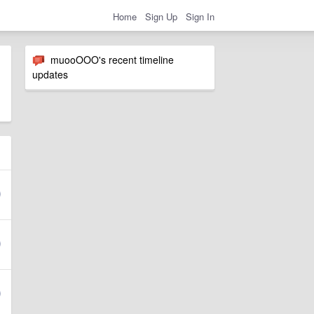
Home
Sign Up
Sign In
muooOOO's recent timeline
updates