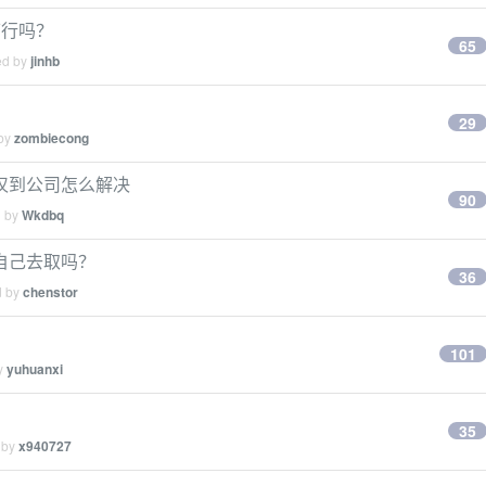
可行吗？
65
ed by
jinhb
29
 by
zombiecong
汉到公司怎么解决
90
d by
Wkdbq
自己去取吗？
36
d by
chenstor
101
by
yuhuanxi
35
 by
x940727