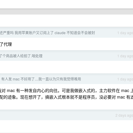
还严重吗 我用苹果账户又订阅上了 claude 不知道会不会被封
1 day ag
了代理
了个商品被人给拍了.咱处理
1 day ag
2 有人发 mac 不好用了....我一直以为只有我觉得难用
1 day ag
对 mac 有一种发自内心的向往。可是我做嵌入式的，主力软件在 mac 
的迹象。现在想开了，搞嵌入式根本就不是程序员，没必要对 mac 有
2 days ag