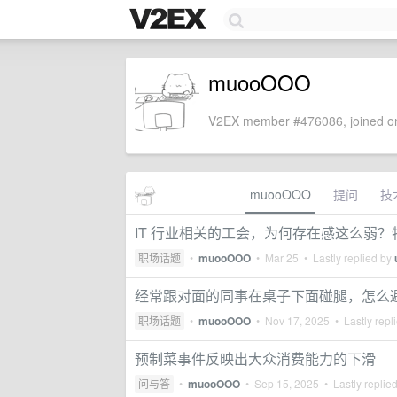
muooOOO
V2EX member #476086, joined on
muooOOO
提问
技
IT 行业相关的工会，为何存在感这么弱？特
职场话题
•
muooOOO
•
Mar 25
• Lastly replied by
经常跟对面的同事在桌子下面碰腿，怎么
职场话题
•
muooOOO
•
Nov 17, 2025
• Lastly repl
预制菜事件反映出大众消费能力的下滑
问与答
•
muooOOO
•
Sep 15, 2025
• Lastly replie