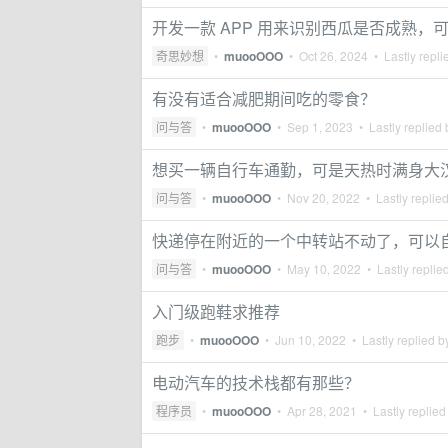
开发一款 APP 用来识别西瓜是否成熟，
奇思妙想
•
muooOOO
•
Oct 26, 2024
• Lastly repli
有没有适合减肥期间吃的零食？
问与答
•
muooOOO
•
Sep 1, 2023
• Lastly replied
想买一辆自行车通勤，可是天热时满身大
问与答
•
muooOOO
•
Nov 20, 2022
• Lastly replie
快递停在附近的一个中转站不动了，可以
问与答
•
muooOOO
•
May 10, 2022
• Lastly replie
入门级跑鞋求推荐
跑步
•
muooOOO
•
Jun 10, 2022
• Lastly replied 
电动汽车的技术栈都有那些？
程序员
•
muooOOO
•
Apr 28, 2021
• Lastly replied