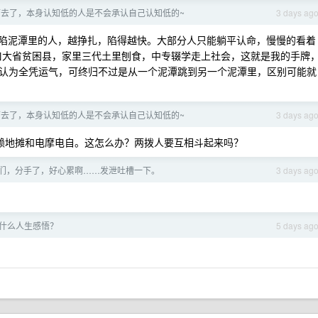
下去了，本身认知低的人是不会承认自己认知低的~
3 days ag
“深陷泥潭里的人，越挣扎，陷得越快。大部分人只能躺平认命，慢慢的看着
口大省贫困县，家里三代土里刨食，中专辍学走上社会，这就是我的手牌
认为全凭运气，可终归不过是从一个泥潭跳到另一个泥潭里，区别可能就
下去了，本身认知低的人是不会承认自己认知低的~
3 days ag
赖地摊和电摩电自。这怎么办？两拨人要互相斗起来吗？
们，分手了，好心累啊……发泄吐槽一下。
3 days ag
有什么人生感悟？
5 days ag