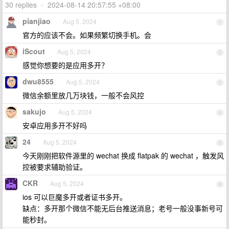
30 replies
•
2024-08-14 20:57:55 +08:00
pianjiao
Aug 5, 2024
1
官方的应该不会。如果频繁切换手机。会
iScout
Aug 5, 2024
2
感觉你想要的是应用多开？
dwu8555
Aug 5, 2024
3
微信余额里放几万块钱，一般不会风控
sakujo
Aug 5, 2024
4
安卓应用多开不好吗
24
Aug 5, 2024
5
今天刚刚把软件源里的 wechat 换成 flatpak 的 wechat ，触发风
控被要求辅助验证。
CKR
Aug 5, 2024
6
ios 可以巨魔多开或者证书多开。
缺点：多开那个微信不能无后台推送消息；老号一般没事新号可
能秒封。