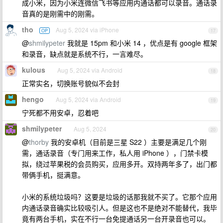
成小米，因为小米连微信飞书等应用内通话都可以录音。通话录
音真的是刚需中的刚需。
tho
Aug 5, 2024 via iPhone
OP
17
@
shmilypeter
我就是 15pm 和小米 14 ，优点是有 google 框架
和录音，缺点就是系统不行，一言难尽。
kulous
Aug 5, 2024 via Android
18
正常实名，切换账号貌似不会封
hengo
Aug 5, 2024 via Android
19
宁死都不用安卓，忍着吧
shmilypeter
Aug 5, 2024
20
@
thorby
我的安卓机（目前是三星 S22 ）主要是满足几个刚
需，通话录音（专门用来工作，私人用 iPhone ），门禁卡模
拟，绕过苹果税的会员购买，应用多开。双持两年多了，出门都
带俩手机，挺满意。
小米的系统垃圾吗？这要是垃圾的话那我就不买了。它那个应用
内通话录音确实比较吸引人。但是这也不是绝对不能替代，我毕
竟有两台手机，实在不行一台免提通话另一台开录音也可以。