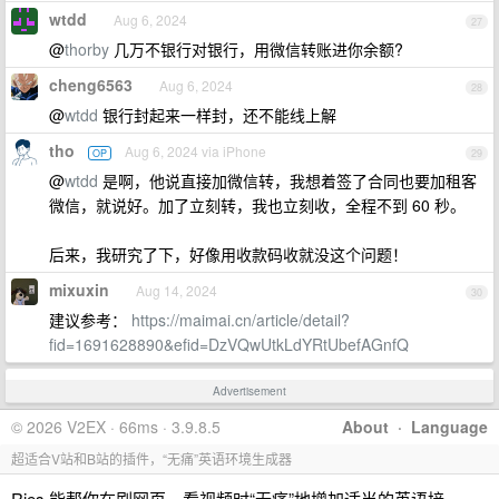
wtdd
Aug 6, 2024
27
@
thorby
几万不银行对银行，用微信转账进你余额?
cheng6563
Aug 6, 2024
28
@
wtdd
银行封起来一样封，还不能线上解
tho
Aug 6, 2024 via iPhone
OP
29
@
wtdd
是啊，他说直接加微信转，我想着签了合同也要加租客
微信，就说好。加了立刻转，我也立刻收，全程不到 60 秒。
后来，我研究了下，好像用收款码收就没这个问题！
mixuxin
Aug 14, 2024
30
建议参考：
https://maimai.cn/article/detail?
fid=1691628890&efid=DzVQwUtkLdYRtUbefAGnfQ
Advertisement
© 2026 V2EX · 66ms · 3.9.8.5
About
·
Language
超适合V站和B站的插件，“无痛”英语环境生成器
Ries 能帮你在刷网页、看视频时“无痛”地增加适当的英语接