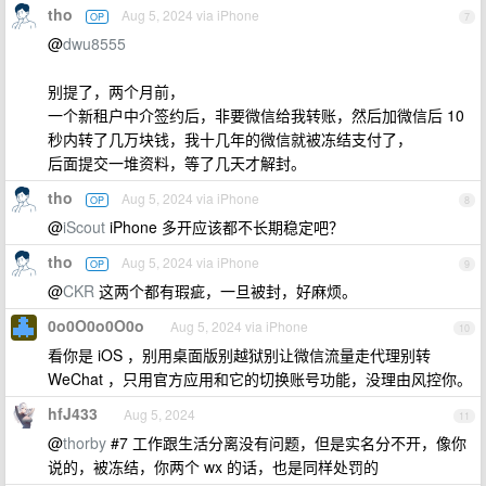
tho
Aug 5, 2024 via iPhone
OP
7
@
dwu8555
别提了，两个月前，
一个新租户中介签约后，非要微信给我转账，然后加微信后 10
秒内转了几万块钱，我十几年的微信就被冻结支付了，
后面提交一堆资料，等了几天才解封。
tho
Aug 5, 2024 via iPhone
OP
8
@
iScout
iPhone 多开应该都不长期稳定吧？
tho
Aug 5, 2024 via iPhone
OP
9
@
CKR
这两个都有瑕疵，一旦被封，好麻烦。
0o0O0o0O0o
Aug 5, 2024 via iPhone
10
看你是 iOS ，别用桌面版别越狱别让微信流量走代理别转
WeChat ，只用官方应用和它的切换账号功能，没理由风控你。
hfJ433
Aug 5, 2024
11
@
thorby
#7 工作跟生活分离没有问题，但是实名分不开，像你
说的，被冻结，你两个 wx 的话，也是同样处罚的