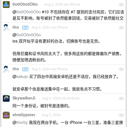
0o0O0o0O0o
Aug 5, 2024 via iPhone
12
@
0o0O0o0O0o
#10 不包括你在 #7 提到的支付风控，它们应该
是互不影响，账号被封了依然能拿回钱，交易被封了依然能社交
tho
Aug 5, 2024 via iPhone
OP
13
@
0o0O0o0O0o
ios 双开似乎没有更好的办法，切换账号也是无奈。
但用巨魔和证书风险太大了，很多用这些的都是做偏灰产销售，
随便加筛选粉丝的。
tho
Aug 5, 2024 via iPhone
OP
14
@
sakujo
买了四台中高端安卓机还是不适应，我已经放弃了。
就安卓那个信息推送集中在一起，我就有点不习惯。
SkywalkerJi
Aug 5, 2024 via Android
15
同一个身份证，被封号是连做的。
shmilypeter
Aug 5, 2024
16
@
thorby
我现在两台手机，一台 iPhone 一台三星，准备三星换