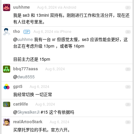
uuhhme
Aug 6, 2024 via Android
21
我是 se3 和 13mini 双持有。刚刚进行工作和生活分开，现在还
有人往老号里发。
tho
Aug 6, 2024 via iPhone
OP
22
@
uuhhme
我有一台 xr 但感觉太慢，se3 应该性能会更好，这
台正在考虑升级 13pm ，或者等 16pm
目前主力还是 15pm
bbq777aass
Aug 6, 2024
23
@
dwu8555
gpt5
Aug 6, 2024
24
我经常切换 一切正常
cat9life
Aug 6, 2024
25
@
SkywalkerJi
#15 这个有依据吗
realArtooStark
Aug 6, 2024
26
买摩托罗拉的手机，官方六开。