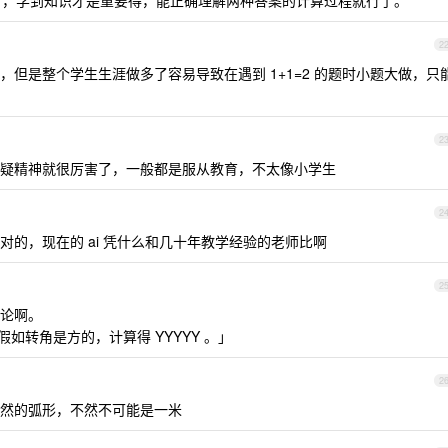
，学到知识才是重要得，能正确理解两种答案的计算过程就行了。
2
但是整个学生生涯做多了容易导致在遇到 1+1=2 的题时小题大做，只
2
疑精神就很厉害了，一般都是服从教育，不太像小学生
2
的，现在的 ai 凭什么和几十年教学经验的老师比啊
2
论啊。
假如转角是方的，计算得 YYYYY 。」
2
然的弧形，不然不可能是一米