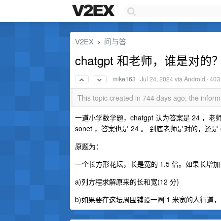
V2EX
问与答
›
chatgpt 和老师，谁是对的
mike163
·
Jul 24, 2024
via Android · 403
This topic created in 744 days ago, the info
一道小学数学题，ch­a­t­g­pt 认为答案是 24 ，
so­n­et ，答案也是 24 。 到底老师是对的，还是 
原题为：
一个长方形花坛，长是宽的 1.5 倍。如果长增加 
a)列方程求解原来的长和宽(12 分)
b)如果要在这坛周围铺设一圈 1 米宽的人行道，