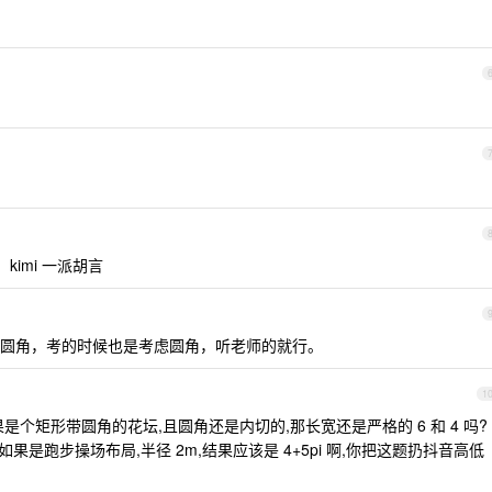
，kimi 一派胡言
圆角，考的时候也是考虑圆角，听老师的就行。
1
个矩形带圆角的花坛,且圆角还是内切的,那长宽还是严格的 6 和 4 吗?
果是跑步操场布局,半径 2m,结果应该是 4+5pi 啊,你把这题扔抖音高低