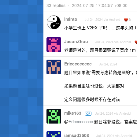
33 replies
•
2024-07-25 17:04:57 +08:00
iminto
5
Jul 24, 2024 via Android
小学生也上 V2EX 了吗……这年头的 1
JasonZhou
Jul 24, 2024 via Android
老师是对的，题目很清楚说了宽度 1m
Ericcccccccc
Jul 24, 2024
题目里如果说“需要考虑转角是圆的”，
如果题目里啥也没说，大家都对
定义问题很多时候不存在对错
mike163
Jul 24, 2024 via Android
OP
@
Ericcccccccc
题目啥都没说，答案应
iamsad3508
Jul 24, 2024 via Android