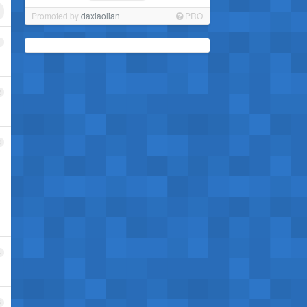
Promoted by
daxiaolian
PRO
1
2
3
4
5