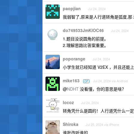
paopjian
Jul 24, 2024
我弱智了,原来是人行道转角是弧度,那 2
do749533JmKlOC46
Jul 24, 2024
1.题目没说圆角的前提。
2.理解思路比答案重要。
poporange
Jul 24, 2024
小学生就已经知道 V2EX ，并且还能上
mike163
Jul 24, 2024 via Android
OP
@
NDHT
没看懂，你的意思是啥？
locoz
Jul 24, 2024
转角凭什么是圆的！人行道凭什么一定要做
Shiroka
Jul 25, 2024 via iPhone
谁批改听谁的