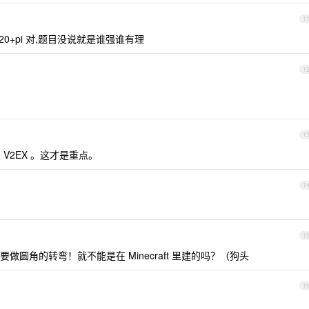
1
0+pi 对,题目没说就是谁强谁有理
1
1
 V2EX 。这才是重点。
1
1
圆角的转弯！就不能是在 Minecraft 里建的吗？（狗头
1