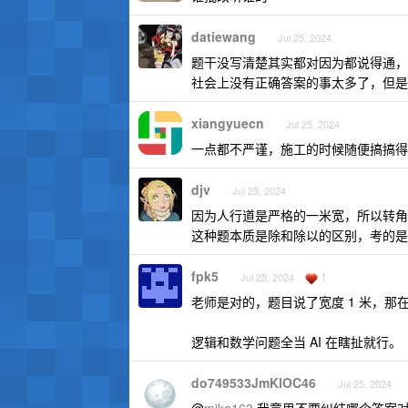
datiewang
Jul 25, 2024
题干没写清楚其实都对因为都说得通，
社会上没有正确答案的事太多了，但是
xiangyuecn
Jul 25, 2024
一点都不严谨，施工的时候随便搞搞得
djv
Jul 25, 2024
因为人行道是严格的一米宽，所以转角不
这种题本质是除和除以的区别，考的是
fpk5
1
Jul 25, 2024
老师是对的，题目说了宽度 1 米，
逻辑和数学问题全当 AI 在瞎扯就行。
do749533JmKlOC46
Jul 25, 2024