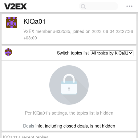
KiQa01
V2EX member #632535, joined on 2023-06-04 22:27:36
+08:00
Switch topics list
Per KiQa01's settings, the topics list is hidden
Deals
info, including closed deals, is not hidden
KiQa01's recent replies