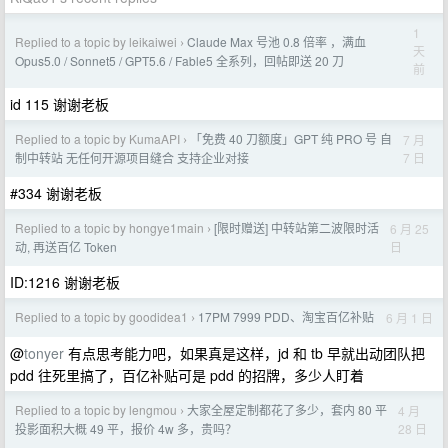
1
Replied to a topic by leikaiwei
Claude Max 号池 0.8 倍率 ，满血
›
天
Opus5.0 / Sonnet5 / GPT5.6 / Fable5 全系列，回帖即送 20 刀
前
id 115 谢谢老板
Replied to a topic by KumaAPI
「免费 40 刀额度」GPT 纯 PRO 号 自
7 月
›
7 日
制中转站 无任何开源项目缝合 支持企业对接
#334 谢谢老板
Replied to a topic by hongye1main
[限时赠送] 中转站第二波限时活
6 月 25
›
日
动, 再送百亿 Token
ID:1216 谢谢老板
Replied to a topic by goodidea1
17PM 7999 PDD、淘宝百亿补贴
6 月 1 日
›
@
tonyer
有点思考能力吧，如果真是这样，jd 和 tb 早就出动团队把
pdd 往死里搞了，百亿补贴可是 pdd 的招牌，多少人盯着
Replied to a topic by lengmou
大家全屋定制都花了多少，套内 80 平
4 月
›
28 日
投影面积大概 49 平，报价 4w 多，贵吗？