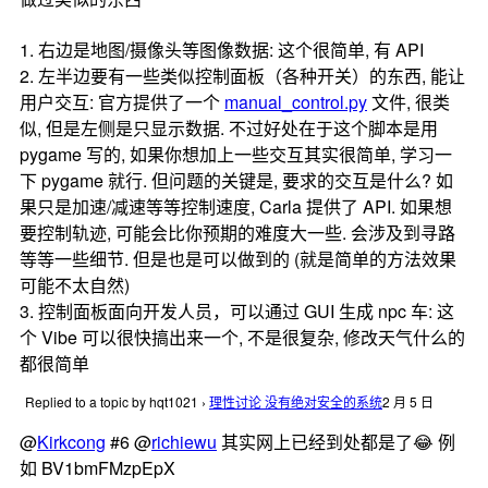
1. 右边是地图/摄像头等图像数据: 这个很简单, 有 API
2. 左半边要有一些类似控制面板（各种开关）的东西, 能让
用户交互: 官方提供了一个
manual_control.py
文件, 很类
似, 但是左侧是只显示数据. 不过好处在于这个脚本是用
pygame 写的, 如果你想加上一些交互其实很简单, 学习一
下 pygame 就行. 但问题的关键是, 要求的交互是什么? 如
果只是加速/减速等等控制速度, Carla 提供了 API. 如果想
要控制轨迹, 可能会比你预期的难度大一些. 会涉及到寻路
等等一些细节. 但是也是可以做到的 (就是简单的方法效果
可能不太自然)
3. 控制面板面向开发人员，可以通过 GUI 生成 npc 车: 这
个 Vibe 可以很快搞出来一个, 不是很复杂, 修改天气什么的
都很简单
Replied to a topic by hqt1021
›
理性讨论 没有绝对安全的系统
2 月 5 日
@
Kirkcong
#6 @
richiewu
其实网上已经到处都是了😂 例
如 BV1bmFMzpEpX