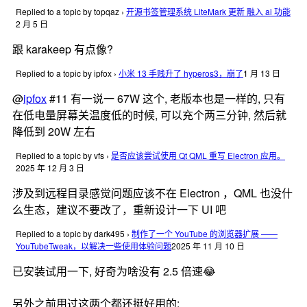
Replied to a topic by topqaz
›
开源书签管理系统 LiteMark 更新 融入 ai 功能
2 月 5 日
跟 karakeep 有点像?
Replied to a topic by ipfox
›
小米 13 手贱升了 hyperos3，崩了
1 月 13 日
@
ipfox
#11 有一说一 67W 这个, 老版本也是一样的, 只有
在低电量屏幕关温度低的时候, 可以充个两三分钟, 然后就
降低到 20W 左右
Replied to a topic by vfs
›
是否应该尝试使用 Qt QML 重写 Electron 应用。
2025 年 12 月 3 日
涉及到远程目录感觉问题应该不在 Electron ，QML 也没什
么生态，建议不要改了，重新设计一下 UI 吧
Replied to a topic by dark495
›
制作了一个 YouTube 的浏览器扩展 ——
YouTubeTweak，以解决一些使用体验问题
2025 年 11 月 10 日
已安装试用一下, 好奇为啥没有 2.5 倍速😂
另外之前用过这两个都还挺好用的: