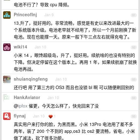
电池不行了？导致 cpu 降频。
PrinceofInj
Jan 9
91
13,升了，挺好用的。非常流畅，感觉是有史以来改进最大的一
个系统版本升级。电池老早就不经用了，所以一个月前刚换了新
电池。现在也能撑一天。原来一般下午三点左右就得充电了。
wiki14
Jan 10
92
小米 14 ，眼馋超级岛，升了，挺好用。续航啥的也没有特别的
下降。但决定停留在这个版本上。再用 1 年，如果续航崩了就换
电池再战。
shuianqingfeng
Jan 10
93
还行吧 用了第三方的 OS3 而且也没锁 bl 啊 可以随便刷回别的
HankAviator
Jan 10
94
@
ipfox
催更，今天怎么样了，快充回来了没
flynaj
Jan 10
1
95
真实用户来打你的脸，为黑而黑。小米 13Pro 电池用了差不多
两年，装了 200 个不到的 app,os3 比 os2 要流畅，省电，小米
做了减法，砍了很多功能。