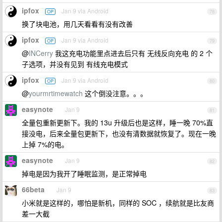
ipfox
Jan 9 via Android
OP
78
换了块电池，用几天看看有没有改善
ipfox
Jan 9 via Android
OP
79
@
INCerry
我这充电功能里点进去后只有 无线反向充电 的 2 个
子选项，并没有见到 有线充电模式
ipfox
Jan 9 via Android
OP
80
@
yourmrtimewatch
这个倒没注意。。。
easynote
Jan 9
81
全量包重新更新下。我的 13u 升级后也是这样，睡一晚 70%直
接没电，后来全量包更新下，也没有清数据就恢复了。现在一晚
上掉 7%的电。
easynote
Jan 9
82
掉电是因为我开了睡眠监测，是正常掉电
66beta
Jan 9
83
小米就是这样的，哪怕是新机，同样的 SOC ，续航就是比友商
差一大截