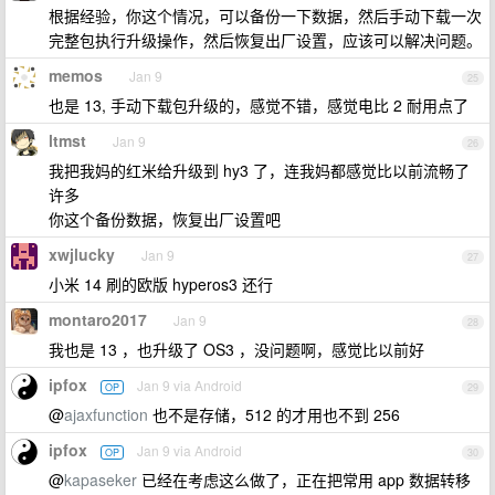
根据经验，你这个情况，可以备份一下数据，然后手动下载一次
完整包执行升级操作，然后恢复出厂设置，应该可以解决问题。
memos
Jan 9
25
也是 13, 手动下载包升级的，感觉不错，感觉电比 2 耐用点了
ltmst
Jan 9
26
我把我妈的红米给升级到 hy3 了，连我妈都感觉比以前流畅了
许多
你这个备份数据，恢复出厂设置吧
xwjlucky
Jan 9
27
小米 14 刷的欧版 hyperos3 还行
montaro2017
Jan 9
28
我也是 13 ，也升级了 OS3 ，没问题啊，感觉比以前好
ipfox
Jan 9 via Android
OP
29
@
ajaxfunction
也不是存储，512 的才用也不到 256
ipfox
Jan 9 via Android
OP
30
@
kapaseker
已经在考虑这么做了，正在把常用 app 数据转移