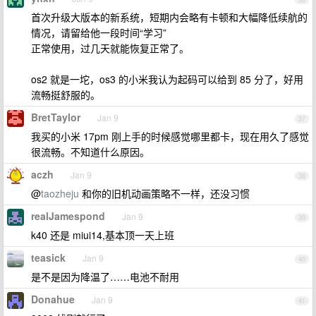
首次升级大版本的新系统，短期内会略有卡顿和大幅降低续航的
情况，请留给他一段时间“学习”
正常使用，过几天就能恢复正常了。
os2 就是一坨，os3 的小米我认为起码可以给到 85 分了，好用
流畅挺舒服的。
BretTaylor
Jan 9
37
我买的小米 17pm 刚上手的时候感觉哪里都卡，现在用久了感觉
很流畅。不知道什么原因。
aczh
Jan 9
38
@
taozheju
和你的旧机动画策略不一样，还没习惯
realJamespond
Jan 9
39
k40 还是 miui14,基本顶一天上班
teasick
Jan 9
40
是不是因为降温了……电池不耐用
Donahue
Jan 9
41