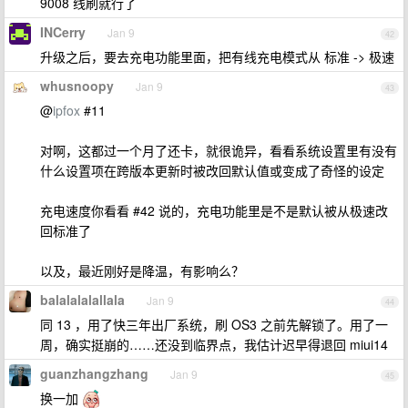
9008 线刷就行了
INCerry
Jan 9
42
升级之后，要去充电功能里面，把有线充电模式从 标准 -> 极速
whusnoopy
Jan 9
43
@
ipfox
#11
对啊，这都过一个月了还卡，就很诡异，看看系统设置里有没有
什么设置项在跨版本更新时被改回默认值或变成了奇怪的设定
充电速度你看看 #42 说的，充电功能里是不是默认被从极速改
回标准了
以及，最近刚好是降温，有影响么？
balalalalallala
Jan 9
44
同 13 ，用了快三年出厂系统，刷 OS3 之前先解锁了。用了一
周，确实挺崩的……还没到临界点，我估计迟早得退回 miui14
guanzhangzhang
Jan 9
45
换一加