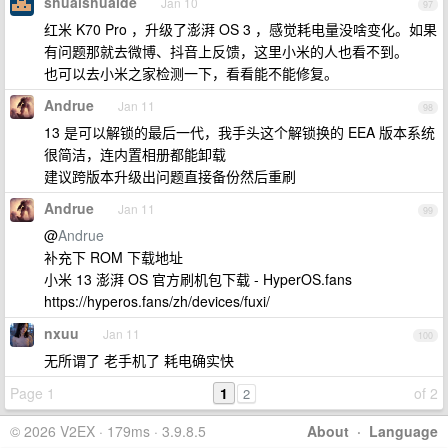
shuaishuaide
Jan 10
97
红米 K70 Pro ，升级了澎湃 OS 3 ，感觉耗电量没啥变化。如果
有问题那就去微博、抖音上反馈，这里小米的人也看不到。
也可以去小米之家检测一下，看看能不能修复。
Andrue
Jan 11
98
13 是可以解锁的最后一代，我手头这个解锁换的 EEA 版本系统
很简洁，连内置相册都能卸载
建议跨版本升级出问题直接备份然后重刷
Andrue
Jan 11
99
@
Andrue
补充下 ROM 下载地址
小米 13 澎湃 OS 官方刷机包下载 - HyperOS.fans
https://hyperos.fans/zh/devices/fuxi/
nxuu
Jan 11
100
无所谓了 老手机了 耗电确实快
Page 1
1
of 2
2
© 2026 V2EX · 179ms · 3.9.8.5
About
·
Language