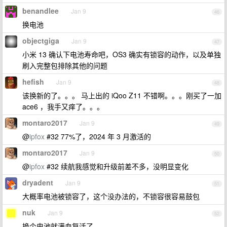
benandlee
Jan 9
46
换电池
objectgiga
Jan 9
47
小米 13 确认下电池寿命吧，OS3 确实有锁容的动作，以及单独
刷入完整包排除其他的问题
hefish
Jan 9
48
该换新的了。。。 马上出的 iQoo Z11 不错啊。。。刚买了一加
ace6 ，我手又痒了。。。
montaro2017
Jan 9
49
@
ipfox
#32 77%了，2024 年 3 月激活的
montaro2017
Jan 9
50
@
ipfox
#32 续航我感觉和升级前差不多，没明显变化
dryadent
Jan 9
51
大概率电池被锁容了，这个没办法的，不锁容很容易鼓包
nuk
Jan 9
52
换个电池就满血复活了