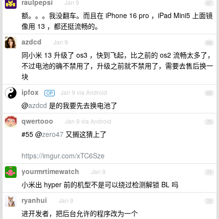
raulpepsi
Jan 9
67
额。。。我没翻车。而且在 iPhone 16 pro ，iPad Mini5 上面镜
像用 13 ，都还挺流畅的。
azdcd
Jan 9
68
同小米 13 升级了 os3 ，快到飞起，比之前的 os2 流畅太多了，
不过电池的确不禁用了，升级之前就不禁用了，需要去售后换一
块
ipfox
Jan 9 via Android
OP
69
@
azdcd
是的我要先去换电池了
qwertooo
Jan 9 via Android
70
#55 @
zero47
又搁这猜上了
https://imgur.com/xTC6Sze
yourmrtimewatch
Jan 9
71
小米出 hyper 前的机型不是可以绕过检测解锁 BL 吗
ryanhui
Jan 9
72
进开发者，把后台允许的程序改为一个