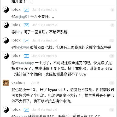
给升没了……
ipfox
Jan 9 via Android
OP
8
@
anjing01
千万不要升。。
ipfox
Jan 9 via Android
OP
9
@
jkjoy
问了一圈售后，不给降系统
ipfox
Jan 9 via Android
OP
10
@
heybwei
虽然 os2 也拉，但没有上面我说的这贩个情况啊🤣
ipfox
Jan 9 via Android
OP
11
@
whusnoopy
一个月了，不可能还没重建完的吧。快充没了是
指 67w 没了，充电速度明显下降。插上充电器，系统显示 67w
（估计做了个假的）,实际检测最高到不了 30w
cxshun
Jan 9
12
我也是小米 13 ，升了 hyper os 3 ，感觉还不错啊，但我前段时
间去售后换了个电池，电池健康度不大行了，楼主看看是不是电
池不大行了，也可以考虑去换个电池。
ipfox
Jan 9 via Android
OP
13
@
cxshun
升前电池有 84%，升完后目前看只有 77 了%