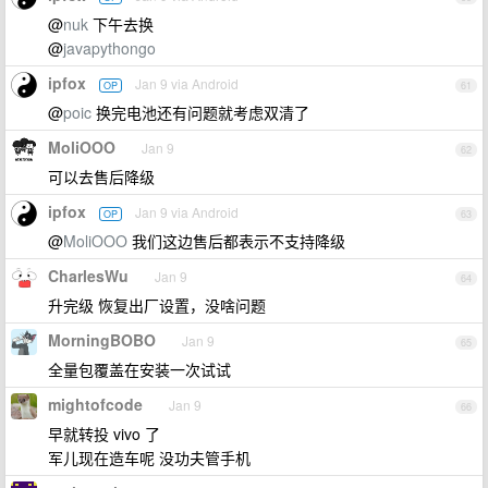
@
nuk
下午去换
@
javapythongo
ipfox
Jan 9 via Android
OP
61
@
poic
换完电池还有问题就考虑双清了
MoliOOO
Jan 9
62
可以去售后降级
ipfox
Jan 9 via Android
OP
63
@
MoliOOO
我们这边售后都表示不支持降级
CharlesWu
Jan 9
64
升完级 恢复出厂设置，没啥问题
MorningBOBO
Jan 9
65
全量包覆盖在安装一次试试
mightofcode
Jan 9
66
早就转投 vivo 了
军儿现在造车呢 没功夫管手机