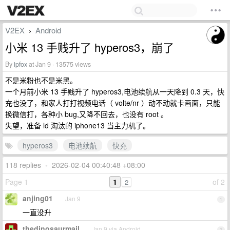
V2EX
Android
›
小米 13 手贱升了 hyperos3，崩了
By
ipfox
at Jan 9 · 13575 views
不是米粉也不是米黑。
一个月前小米 13 手贱升了 hyperos3,电池续航从一天降到 0.3 天，快
充也没了，和家人打打视频电话（ volte/nr ）动不动就卡画面，只能
换微信打，各种小 bug,又降不回去，也没有 root 。
失望，准备 ld 淘汰的 iphone13 当主力机了。
hyperos3
电池续航
快充
118 replies
•
2026-02-04 00:40:48 +08:00
Page 1
1
of 2
2
anjing01
Jan 9
1
一直没升
thedinosaurmail
Jan 9 via Android
2