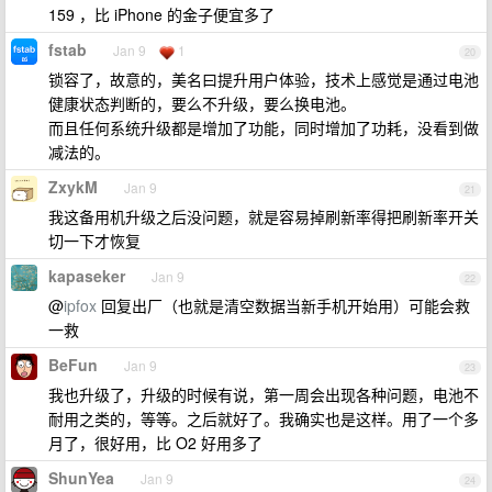
159 ，比 iPhone 的金子便宜多了
fstab
Jan 9
1
20
锁容了，故意的，美名曰提升用户体验，技术上感觉是通过电池
健康状态判断的，要么不升级，要么换电池。
而且任何系统升级都是增加了功能，同时增加了功耗，没看到做
减法的。
ZxykM
Jan 9
21
我这备用机升级之后没问题，就是容易掉刷新率得把刷新率开关
切一下才恢复
kapaseker
Jan 9
22
@
ipfox
回复出厂（也就是清空数据当新手机开始用）可能会救
一救
BeFun
Jan 9
23
我也升级了，升级的时候有说，第一周会出现各种问题，电池不
耐用之类的，等等。之后就好了。我确实也是这样。用了一个多
月了，很好用，比 O2 好用多了
ShunYea
Jan 9
24