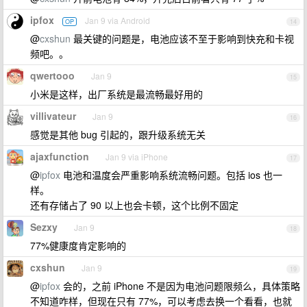
ipfox
Jan 9 via Android
OP
14
@
cxshun
最关键的问题是，电池应该不至于影响到快充和卡视
频吧。。
qwertooo
Jan 9
15
小米是这样，出厂系统是最流畅最好用的
villivateur
Jan 9
16
感觉是其他 bug 引起的，跟升级系统无关
ajaxfunction
Jan 9 via iPhone
17
@
ipfox
电池和温度会严重影响系统流畅问题。包括 ios 也一
样。
还有存储占了 90 以上也会卡顿，这个比例不固定
Sezxy
Jan 9
18
77%健康度肯定影响的
cxshun
Jan 9
19
@
ipfox
会的，之前 iPhone 不是因为电池问题限频么，具体策略
不知道咋样，但现在只有 77%，可以考虑去换一个看看，也就