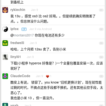
到备机上
rykiechin
Jan 9
31
我 13u ，感觉 os3 比 os2 好用。。但是续航确实稍微差了
点。。但总体没什么问题。
ipfox
Jan 9 via Android
OP
32
@
montaro2017
你现在电池还有多少
fredweili
Jan 9
33
哈哈，上个月把 12su 卖了，告别小米
linyi01
Jan 9
34
下载(小程序 hyperos 好像是？)一个全量包覆盖安装一次，应该
就好了
ClaudeCode
Jan 9
1
35
酷安上有说， 锁容了。you know “旧机更换计划”，现在就性能
过剩的时代，不搞点这些手段都不换机，还有其他云控手段，太
恶心了。
我也是小米 13 ，但一直没升。
ynxh
Jan 9
36