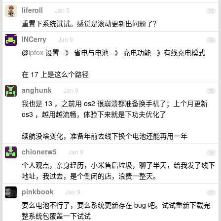
liferoll
Jan 9
73
重置下系统试试。感觉是滚动更新出问题了？
INCerry
Jan 9
74
@
ipfox
设置 =》 省电与电池 =》 充电功能 =》有线充电模式
在 17 上是这么个路径
anghunk
Jan 9
75
我也是 13 ，之前用 os2 很崩溃都准备换手机了；上个月更新
os3 ，越用越流畅，体验下来就是下功夫优化了
续航没啥变化，准备年前去线下换个电池还能再用一年
chionetw5
Jan 9
76
个人观点，亲身经历，小米售后垃圾，聊了半天，给我发了线下
地址，我过去，是个倒闭的店，浪费一整天。
pinkbook
Jan 9
77
要么电池不行了，要么系统更新存在 bug 吧。试试重新下载完
整系统包覆盖一下试试