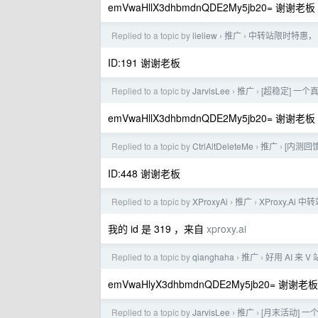
emVwaHllX3dhbmdnQDE2My5jb20= 谢谢老板
Replied to a topic by
lieliew
推广
中转站限时特惠， 
›
›
ID:191 谢谢老板
Replied to a topic by
JarvisLee
推广
[超稳定] 一个
›
›
emVwaHllX3dhbmdnQDE2My5jb20= 谢谢老板
Replied to a topic by
CtrlAltDeleteMe
推广
[内测回馈] 
›
›
ID:448 谢谢老板
Replied to a topic by
XProxyAi
推广
XProxy.Ai
›
›
我的 id 是 319 ，来自
xproxy.ai
Replied to a topic by
qianghaha
推广
好用 AI 来 
›
›
emVwaHlyX3dhbmdnQDE2My5jb20= 谢谢老板
Replied to a topic by
JarvisLee
推广
[月末活动] 一
›
›