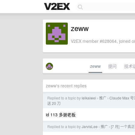
zeww
V2EX member #628064, joined on
zeww
提问
技术
zeww's recent replies
Replied to a topic by
leikaiwei
推广
Claude Max 号
›
›
送 20 刀
id 113 多谢老板
Replied to a topic by
JarvisLee
推广
[7 月] 一个
›
›