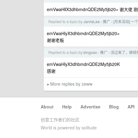
emVwaHllX3dhbmdnQDE2My5jb20= 谢大
Replied to a topic by
JarvisLee
推广
[月末活动] 一
›
›
emVwaHlyX3dhbmdnQDE2My5jb20=
谢谢老板
Replied to a topic by
bingoso
推广
活过来了，继续推广
›
›
emVwaHlyX3dhbmdnQDE2My5jb20K
感谢
More replies by zeww
»
About
·
Help
·
Advertise
·
Blog
·
API
创意工作者们的社区
World is powered by solitude