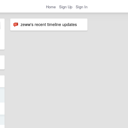
Home
Sign Up
Sign In
zeww's recent timeline updates
o
3