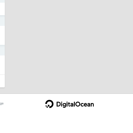
9
8
ge