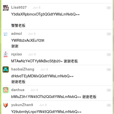
Lisa9527
Jun 8
21
Y3dlaXRpbmcxOTg3QGdtYWlsLmNvbQ==
蟹蟹老板
admol
Jun 8
22
YWRtb2xAcXEuY29t
谢谢
rqxiao
Jun 8
23
MTAwNzY4OTYyMkBxcS5jb20= 谢谢老板
haobaiZhang
Jun 8
24
dHdvdTEyMDMxQGdtYWlsLmNvbQ==
谢谢老板
danhua
Jun 8
25
bWluZ3h1YW45OTk2QGdtYWlsLmNvbQ== 谢谢老板
yukunZhan9
Jun 8
26
Y29ubm9yLnpoYW45QGdtYWlsLmNvbQ==