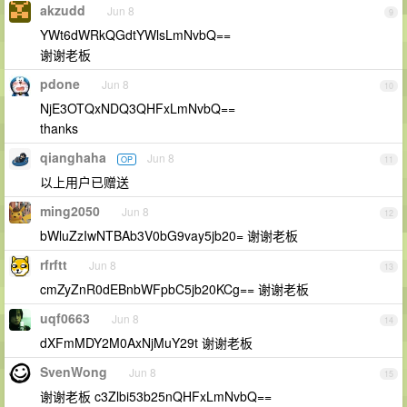
akzudd
Jun 8
9
YWt6dWRkQGdtYWlsLmNvbQ==
谢谢老板
pdone
Jun 8
10
NjE3OTQxNDQ3QHFxLmNvbQ==
thanks
qianghaha
Jun 8
OP
11
以上用户已赠送
ming2050
Jun 8
12
bWluZzIwNTBAb3V0bG9vay5jb20= 谢谢老板
rfrftt
Jun 8
13
cmZyZnR0dEBnbWFpbC5jb20KCg== 谢谢老板
uqf0663
Jun 8
14
dXFmMDY2M0AxNjMuY29t 谢谢老板
SvenWong
Jun 8
15
谢谢老板 c3Zlbi53b25nQHFxLmNvbQ==