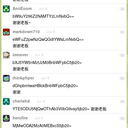
AntiEoom
Jun 8
90
bW9uY296Z2NAMTYzLmNvbQ==
谢谢老板~
markdown710
Jun 8
91
eWFuZ2pwNzQwQGdtYWlsLmNvbQ==
谢谢老板
imnever
Jun 8
92
bXJ5YW5nMzUzM0BnbWFpbC5jb20=
谢谢老板
thinkphper
Jun 8
93
dGhpbmtwaHBlckBnbWFpbC5jb20=
谢谢
cherishd
Jun 8
94
YTE5ODU5NjQwOThAb3V0bG9vay5jb20= 谢谢老板
herofire
Jun 8
95
MjMwODA2MzA0MEBxcS5jb20=