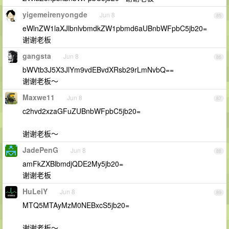
yigemeirenyongde
Jun 8
85
eWlnZW1laXJlbnlvbmdkZW1pbmd6aUBnbWFpbC5jb20=
谢谢老板
gangsta
Jun 8
86
bWVtb3J5X3JlYm9vdEBvdXRsb29rLmNvbQ==
谢谢老板～
Maxwe11
Jun 8
87
c2hvd2xzaGFuZUBnbWFpbC5jb20=
谢谢老板～
JadePenG
Jun 8
88
amFkZXBlbmdjQDE2My5jb20=
谢谢老板
HuLeiY
Jun 8
89
MTQ5MTAyMzM0NEBxcS5jb20=
谢谢老板～