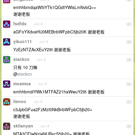
emhhbmdqaW5iYTk1QGdtYWlsLmNvbQ==
谢谢老板
fsdfds
Jun 8
47
aGFoYXdvaHU0MEBnbWFpbC5jb20K 谢谢老板
yikuo111
Jun 8
48
YzEzNTZAcXEuY29t 谢谢老板
stackcn
Jun 8
49
只有 10 刀嘛
@
stackcn
moamoa
Jun 8
50
emhhbmdiYWk1MTFAZ21haWwuY29t 谢谢老板
lienoo
Jun 8
51
c3JpbGFua2FzMzI0NkBnbWFpbC5jb20=
谢谢老板
xklianyan
Jun 8
52
MTA3OTIwNzI4NUBxcS5jb20= 谢谢老板