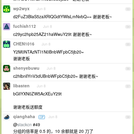
wp2wyx
Jun 8
53
d2FuZ3BlaS5zaXRlQGdtYWlsLmNvbQ== 谢谢老板~
fuchish112
Jun 8
54
c29yc2hpb25AZ21haWwuY29t 谢谢老板~
CHEN1016
Jun 8
55
Y2M0NTAzNTI1N0BnbWFpbC5jb20=
谢谢老板
shenyebuwu
Jun 8
56
c2hlbnllYnV3dUBnbWFpbC5jb20= 谢谢老板~
libasten
Jun 8
57
bGliYXN0ZW5AcXEuY29t
谢谢老板送额度
qianghaha
Jun 8
OP
58
@
stackcn
#49
分组的倍率是 0.5 的，10 余额就是 20 刀了