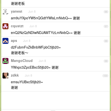
谢谢老板
yanest
Jun 8
96
am9uYXpoYW5nQGdtYWlsLmNvbQ== 谢谢
cqustzt
Jun 8
97
enQ2NzQzNDIwNDJAMTYzLmNvbQ== 谢谢
aps
Jun 8
98
d2FubmFvZkBnbWFpbC5jb20=
谢谢老板～
MangoCloud
Jun 8
99
YWxpc3ZpcEBxcS5jb20= 谢谢
zdkk
Jun 8
100
emsuYUBxcS5jb20=
谢谢