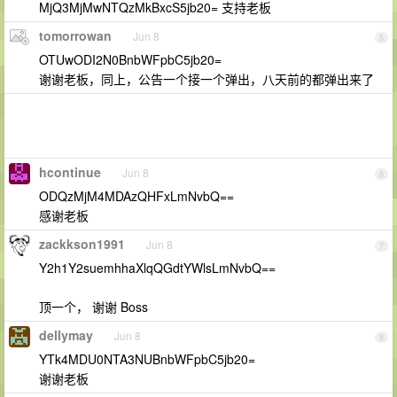
MjQ3MjMwNTQzMkBxcS5jb20= 支持老板
tomorrowan
Jun 8
5
OTUwODI2N0BnbWFpbC5jb20=
谢谢老板，同上，公告一个接一个弹出，八天前的都弹出来了
hcontinue
Jun 8
6
ODQzMjM4MDAzQHFxLmNvbQ==
感谢老板
zackkson1991
Jun 8
7
Y2h1Y2suemhhaXlqQGdtYWlsLmNvbQ==
顶一个， 谢谢 Boss
dellymay
Jun 8
8
YTk4MDU0NTA3NUBnbWFpbC5jb20=
谢谢老板