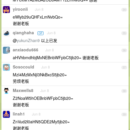
yiroonli
Jun 8
34
eWlyb29uQHFxLmNvbQo=
谢谢老板
qianghaha
Jun 8
OP
35
@
yukunZhan9
以上已发
anxiaodu666
Jun 8
36
aHVhbmdhbjMxNEBnbWFpbC5jb20= 谢谢老板
Sosocould
Jun 8
37
MzI4MzMxNjI3NkBxcS5jb20=
劳烦老板
Maxwells8
Jun 8
38
Z2NoaW5hOEBnbWFpbC5jb20=
谢谢老板
linsh1
Jun 8
39
ZnVud2l0aHN5QDE2My5jb20=
谢谢老板