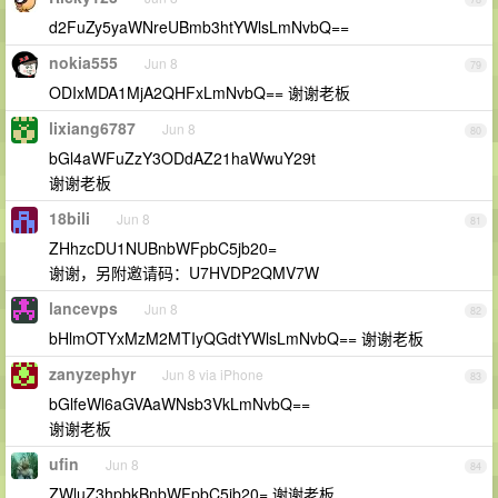
d2FuZy5yaWNreUBmb3htYWlsLmNvbQ==
nokia555
Jun 8
79
ODIxMDA1MjA2QHFxLmNvbQ== 谢谢老板
lixiang6787
Jun 8
80
bGl4aWFuZzY3ODdAZ21haWwuY29t
谢谢老板
18bili
Jun 8
81
ZHhzcDU1NUBnbWFpbC5jb20=
谢谢，另附邀请码：U7HVDP2QMV7W
lancevps
Jun 8
82
bHlmOTYxMzM2MTIyQGdtYWlsLmNvbQ== 谢谢老板
zanyzephyr
Jun 8 via iPhone
83
bGlfeWl6aGVAaWNsb3VkLmNvbQ==
谢谢老板
ufin
Jun 8
84
ZWluZ3hpbkBnbWFpbC5jb20= 谢谢老板