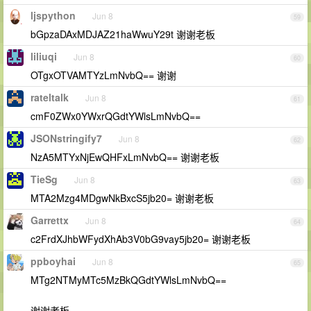
ljspython
Jun 8
59
bGpzaDAxMDJAZ21haWwuY29t 谢谢老板
liliuqi
Jun 8
60
OTgxOTVAMTYzLmNvbQ== 谢谢
rateltalk
Jun 8
61
cmF0ZWx0YWxrQGdtYWlsLmNvbQ==
JSONstringify7
Jun 8
62
NzA5MTYxNjEwQHFxLmNvbQ== 谢谢老板
TieSg
Jun 8
63
MTA2Mzg4MDgwNkBxcS5jb20= 谢谢老板
Garrettx
Jun 8
64
c2FrdXJhbWFydXhAb3V0bG9vay5jb20= 谢谢老板
ppboyhai
Jun 8
65
MTg2NTMyMTc5MzBkQGdtYWlsLmNvbQ==
谢谢老板