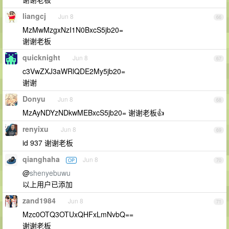
liangcj
Jun 8
66
MzMwMzgxNzI1N0BxcS5jb20=
谢谢老板
quicknight
Jun 8
67
c3VwZXJ3aWRlQDE2My5jb20=
谢谢
Donyu
Jun 8
68
MzAyNDYzNDkwMEBxcS5jb20= 谢谢老板👍
renyixu
Jun 8
69
id 937 谢谢老板
qianghaha
Jun 8
OP
70
@
shenyebuwu
以上用户已添加
zand1984
Jun 8
71
Mzc0OTQ3OTUxQHFxLmNvbQ==
谢谢老板