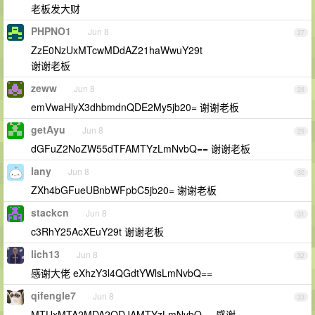
老板发大财
PHPNO1
Jun 8
27
ZzE0NzUxMTcwMDdAZ21haWwuY29t
谢谢老板
zeww
Jun 8
28
emVwaHlyX3dhbmdnQDE2My5jb20= 谢谢老板
getAyu
Jun 8
29
dGFuZ2NoZW55dTFAMTYzLmNvbQ== 谢谢老板
lany
Jun 8
30
ZXh4bGFueUBnbWFpbC5jb20= 谢谢老板
stackcn
Jun 8
31
c3RhY25AcXEuY29t 谢谢老板
lich13
Jun 8
32
感谢大佬 eXhzY3l4QGdtYWlsLmNvbQ==
qifengle7
Jun 8
33
MTUxMTA2MDA2ODJAMTYzLmNvbQ== 感谢