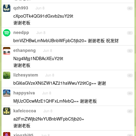
qzh993
Jun 8
40
cXpoOTk4QG91dGxvb2suY29t
谢谢老板
needpp
Jun 8
41
bmVlZHBwLmNvbUBnbWFpbC5jb20= 谢谢老板 祝发财
ethanpeng
Jun 8
42
Nzg4Mjg1NDBAcXEuY29t
谢谢老板
lizhesystem
Jun 8
43
bGl6aGVzeXN0ZW1AZ21haWwuY29tCg== 谢谢
happysiva
Jun 8
44
MjUzODcwMzE1QHFxLmNvbQ== 谢谢老板
kafeicocoa
Jun 8
45
a2FmZWljb2NvYUBnbWFpbC5jb20=
谢谢老板
xingzhi95
Jun 8
46