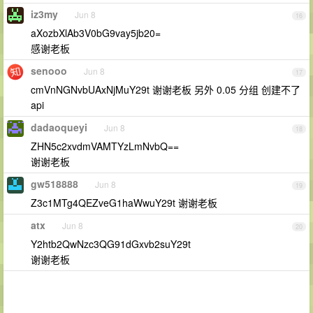
iz3my
Jun 8
16
aXozbXlAb3V0bG9vay5jb20=
感谢老板
senooo
Jun 8
17
cmVnNGNvbUAxNjMuY29t 谢谢老板 另外 0.05 分组 创建不了
api
dadaoqueyi
Jun 8
18
ZHN5c2xvdmVAMTYzLmNvbQ==
谢谢老板
gw518888
Jun 8
19
Z3c1MTg4QEZveG1haWwuY29t 谢谢老板
atx
Jun 8
20
Y2htb2QwNzc3QG91dGxvb2suY29t
谢谢老板