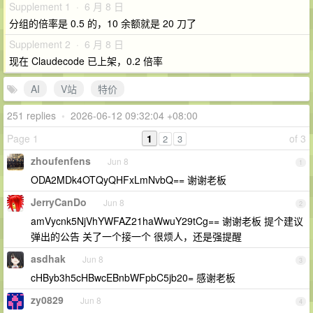
Supplement 1 · 6 月 8 日
分组的倍率是 0.5 的，10 余额就是 20 刀了
Supplement 2 · 6 月 8 日
现在 Claudecode 已上架，0.2 倍率
AI
V站
特价
251 replies
•
2026-06-12 09:32:04 +08:00
Page 1
1
of 3
2
3
zhoufenfens
Jun 8
1
ODA2MDk4OTQyQHFxLmNvbQ== 谢谢老板
JerryCanDo
Jun 8
2
amVycnk5NjVhYWFAZ21haWwuY29tCg== 谢谢老板 提个建议
弹出的公告 关了一个接一个 很烦人，还是强提醒
asdhak
Jun 8
3
cHByb3h5cHBwcEBnbWFpbC5jb20= 感谢老板
zy0829
Jun 8
4