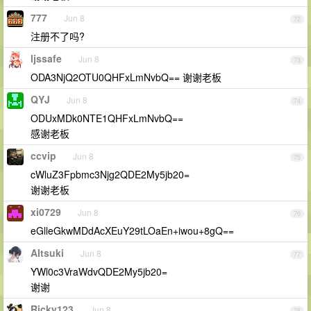
777
Jun 8
72
注册不了吗?
ljssafe
Jun 8
73
ODA3NjQ2OTU0QHFxLmNvbQ== 谢谢老板
QYJ
Jun 8
74
ODUxMDk0NTE1QHFxLmNvbQ==
感谢老板
ccvip
Jun 8
75
cWluZ3Fpbmc3Njg2QDE2My5jb20=
谢谢老板
xi0729
Jun 8
76
eGlleGkwMDdAcXEuY29tLOaEn+iwou+8gQ==
AItsuki
Jun 8
77
YWl0c3VraWdvQDE2My5jb20=
谢谢
Ricky123
Jun 8
78