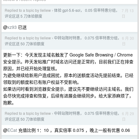
Replied to a topic by lieliew
体验 gpt-5.6-sol， 0.05 倍率特惠分组，
7 月 13
›
日
评论区送 5 刀体验额度
@
xz93
已送
Replied to a topic by lieliew
中转站限时特惠， 0.075 倍率特惠分组，
6 月 30
›
日
评论区送 50 刀体验额度
更新一下：今天发现主域名触发了 Google Safe Browsing / Chrome
安全提示。昨天发帖推广时域名访问还是正常的，目前我们正在排查
原因，并已经开始处理复核。
为避免继续给新用户造成困扰，原本的送额度活动先提前结束。已经
领取到的额度和已有账户权益不受影响。
如果访问时看到浏览器安全提示，建议先不要继续访问主域名。我们
会尽快完成排查和恢复，后续有进展会继续同步。给大家添麻烦了，
抱歉。
Replied to a topic by lieliew
中转站限时特惠， 0.075 倍率特惠分组，
6 月 29
›
日
评论区送 50 刀体验额度
@
ECat
充值比例 1：10 ，真实倍率 0.075 ，晚上一般有优惠 0.06