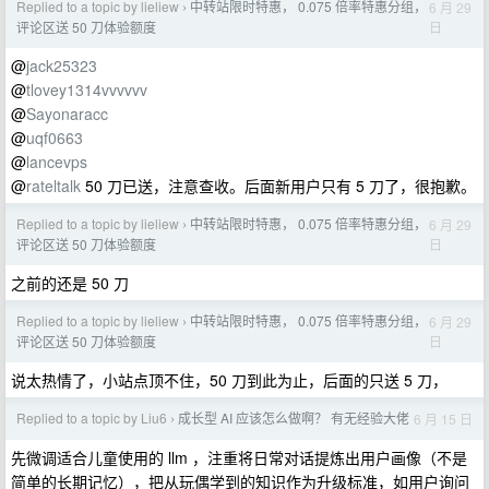
Replied to a topic by lieliew
中转站限时特惠， 0.075 倍率特惠分组，
6 月 29
›
日
评论区送 50 刀体验额度
@
jack25323
@
tlovey1314vvvvvv
@
Sayonaracc
@
uqf0663
@
lancevps
@
rateltalk
50 刀已送，注意查收。后面新用户只有 5 刀了，很抱歉。
Replied to a topic by lieliew
中转站限时特惠， 0.075 倍率特惠分组，
6 月 29
›
日
评论区送 50 刀体验额度
之前的还是 50 刀
Replied to a topic by lieliew
中转站限时特惠， 0.075 倍率特惠分组，
6 月 29
›
日
评论区送 50 刀体验额度
说太热情了，小站点顶不住，50 刀到此为止，后面的只送 5 刀，
Replied to a topic by Liu6
成长型 AI 应该怎么做啊？ 有无经验大佬
6 月 15 日
›
先微调适合儿童使用的 llm ，注重将日常对话提炼出用户画像（不是
简单的长期记忆），把从玩偶学到的知识作为升级标准，如用户询问