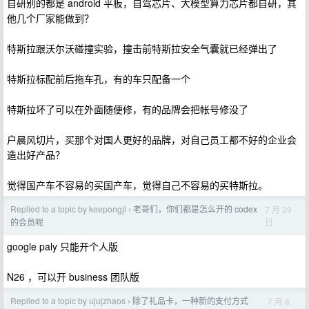
自研别的都是 android 平板，自驾芯片、大模型算力芯片都自研，其
他几个厂家能做到？
特斯拉跟沃尔沃碰撞实验，撞击前特斯拉安全气囊就已经弹出了
特斯拉标配前后拖车孔，有的车只配备一个
特斯拉坏了可以在外面随便修，有的品牌会把帐号修没了
户晨风切片，买那个对国人更好的品牌，对自己员工都不好的企业会
造出好产品？
觉得国产车不容易的买国产车，觉得自己不容易的买特斯拉。
Replied to a topic by keepongjl
老哥们，你们都是怎么开的 codex
7 月 29
›
日
的会员呢
google paly 只能开个人版
N26 ，可以开 business 团队版
Replied to a topic by ujujzhaos
除了礼品卡，一种新的支付方式
7 月 8
›