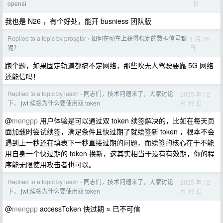
日
openai
我也是 N26 ，有个好处，能开 busniess 团队版
Replied to a topic by prosgtsr
如何在动车上获得稳定的数据信号📶
1 月 26
›
日
呢？
跑个题，如果固定轨道都搞不定网络，那些吹无人驾驶要靠 5G 网络
还能信吗！
Replied to a topic by lusxh
同志们，技术问题来了，大家讨论
2025 年 12
›
月 19 日
下， jwt 续签为什么要使用双 token
@
mengpp
用户体验是可以通过双 token 续签解决的，比如在每天页
面加载时尝试续签，满足条件且快过期了就续签新 token ，根本不会
遇到上一秒还在填表下一秒直接过期的问题，而续签的核心在于不能
用自身一个快过期的 token 换新，这其实相当于没有有效期，你的程
序能无限使用攻击者也可以。
Replied to a topic by lusxh
同志们，技术问题来了，大家讨论
2025 年 12
›
月 19 日
下， jwt 续签为什么要使用双 token
@
mengpp
accessToken 快过期 ≈ 已不可信