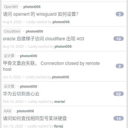
OpenWrt
•
photon006
请问 openwrt 的 wireguard 如何设置？
2
Aug 8, 2022 • Lastly replied by
photon006
Cloudflare
•
photon006
oracle 自建梯子访问 cloudflare 出现 403
10
Aug 19, 2022 • Lastly replied by
photon006
云计算
•
photon006
甲骨文重启失联， Connection closed by remote
2
host
Jun 9, 2022 • Lastly replied by
photon006
云计算
•
photon006
华为云切到良心云
52
Feb 14, 2022 • Lastly replied by
mortal
NAS
•
photon006
请问如何查找相同型号某块硬盘
14
Jan 10, 2022 • Lastly replied by
flynaj