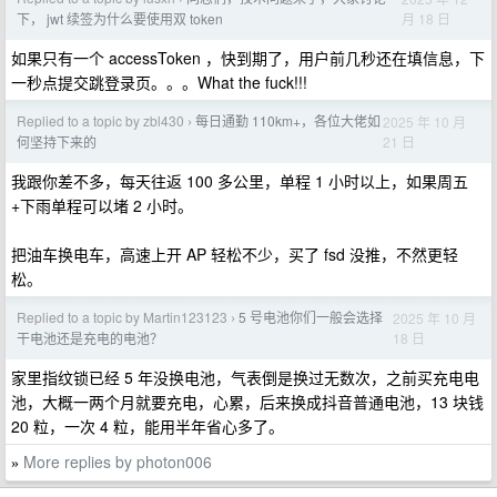
月 18 日
下， jwt 续签为什么要使用双 token
如果只有一个 accessToken ，快到期了，用户前几秒还在填信息，下
一秒点提交跳登录页。。。What the fuck!!!
Replied to a topic by zbl430
每日通勤 110km+，各位大佬如
2025 年 10 月
›
21 日
何坚持下来的
我跟你差不多，每天往返 100 多公里，单程 1 小时以上，如果周五
+下雨单程可以堵 2 小时。
把油车换电车，高速上开 AP 轻松不少，买了 fsd 没推，不然更轻
松。
Replied to a topic by Martin123123
5 号电池你们一般会选择
2025 年 10 月
›
18 日
干电池还是充电的电池？
家里指纹锁已经 5 年没换电池，气表倒是换过无数次，之前买充电电
池，大概一两个月就要充电，心累，后来换成抖音普通电池，13 块钱
20 粒，一次 4 粒，能用半年省心多了。
More replies by photon006
»