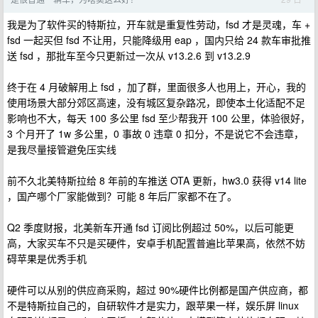
我是为了软件买的特斯拉，开车就是重复性劳动，fsd 才是灵魂，车 +
fsd 一起买但 fsd 不让用，只能降级用 eap ，国内只给 24 款车审批推
送 fsd ，那批车至今只更新过一次从 v13.2.6 到 v13.2.9
终于在 4 月破解用上 fsd ，加了群，里面很多人也用上，开心，我的
使用场景大部分郊区高速，没有城区复杂路况，即使本土化适配不足
影响也不大，每天 100 多公里 fsd 至少帮我开 100 公里，体验很好，
3 个月开了 1w 多公里，0 事故 0 违章 0 扣分，不是说它不会违章，
是我尽量接管避免压实线
前不久北美特斯拉给 8 年前的车推送 OTA 更新，hw3.0 获得 v14 lite
，国产哪个厂家能做到？可能 8 年后厂家都不在了。
Q2 季度财报，北美新车开通 fsd 订阅比例超过 50%，以后可能更
高，大家买车不只是买硬件，安卓手机配置普遍比苹果高，依然不妨
碍苹果是优秀手机
硬件可以从别的供应商采购，超过 90%硬件比例都是国产供应商，都
不是特斯拉自己的，自研软件才是实力，跟苹果一样，娱乐屏 linux