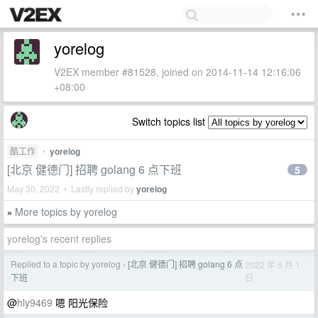
yorelog
V2EX member #81528, joined on 2014-11-14 12:16:06
+08:00
Switch topics list
酷工作
•
yorelog
[北京 健德门] 招聘 golang 6 点下班
5
May 30, 2022 • Lastly replied by
yorelog
More topics by yorelog
»
yorelog's recent replies
Replied to a topic by yorelog
[北京 健德门] 招聘 golang 6 点
2022 年 6 月 1
›
日
下班
@
hly9469
嗯 阳光保险