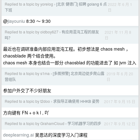
Replied to a topic by yorelog
[北京 健德门] 招聘 golang 6 点
2022 年 6 月 1
›
日
下班
@
jiayouniu
8:30 ～ 9:30
Replied to a topic by oldboy627
有应用混沌工程的朋友
2021 年 11 月 8
›
日
吗？
最近也在调研准备内部应用混沌工程。初步想法是 chaos mesh ，
chaosblade 两个结合使用。
chaos mesh 本身也结合一部分 chaosblad 的功能进去了 如 jvm 注入
Replied to a topic by s1ma
[多图预警] 北京周边徒步爬山露
2019 年 6 月 20
›
日
营组队
参加户外交了不少好朋友
Replied to a topic by t2doo
求指导正确使用 HHKB 姿势
2017 年 9 月 15 日
›
方向键有 FN + o k l , 吖
Replied to a topic by GrahamCloud
学习机器学习的四步
2017 年 9 月 12 日
›
deeplearning.ai
吴恩达的深度学习入门课程