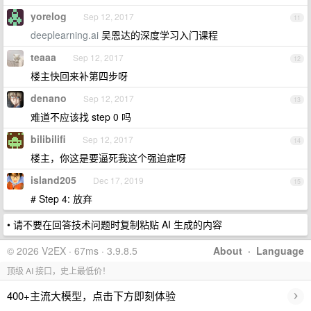
yorelog
Sep 12, 2017
11
deeplearning.ai
吴恩达的深度学习入门课程
teaaa
Sep 12, 2017
12
楼主快回来补第四步呀
denano
Sep 12, 2017
13
难道不应该找 step 0 吗
bilibilifi
Sep 12, 2017
14
楼主，你这是要逼死我这个强迫症呀
island205
Dec 17, 2019
15
# Step 4: 放弃
• 请不要在回答技术问题时复制粘贴 AI 生成的内容
© 2026 V2EX · 67ms · 3.9.8.5
About
·
Language
顶级 AI 接口，史上最低价！
›
400+主流大模型，点击下方即刻体验