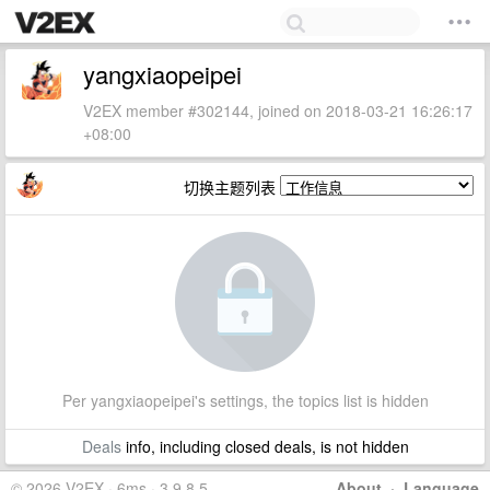
yangxiaopeipei
V2EX member #302144, joined on 2018-03-21 16:26:17
+08:00
切换主题列表
Per yangxiaopeipei's settings, the topics list is hidden
Deals
info, including closed deals, is not hidden
© 2026 V2EX · 6ms · 3.9.8.5
About
·
Language