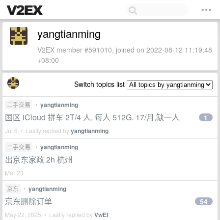
yangtianming
V2EX member #591010, joined on 2022-08-12 11:19:48
+08:00
Switch topics list
二手交易
•
yangtianming
国区 iCloud 拼车 2T/4 人, 每人 512G. 17/月,缺一人
1
Jul 6 • Lastly replied by
yangtianming
二手交易
•
yangtianming
出京东家政 2h 杭州
Mar 23
京东
•
yangtianming
京东删除订单
54
May 22, 2025 • Lastly replied by
VwEI