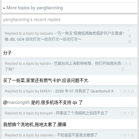
More topics by yangtianming
»
yangtianming's recent replies
1
Replied to a topic by laojuelv
“万一免五”低佣低两融老倔驴开户巨靠谱！
›
天
抽 JBL GO4 动次打次～动次打次～动次打次～
前
分子
Replied to a topic by kaivbv
巴威台风上海影响有限，你们开始囤东西
7 月 9
›
日
了吗？
买了一些菜,家里还有燃气卡炉,应该问题不大.
Replied to a topic by M48A1
2026 年 07 月购买了 Quantumult X
7 月 8 日
›
@
marcong95
是的,很多机场不支持 qx 了
Replied to a topic by booyah
同事送了个洗碗机之后回不去了
7 月 7 日
›
我想搞个洗地机,拖地太累了,腰痛
Replied to a topic by retaniko
不知道是不是我太敏感了
7 月 7 日
›