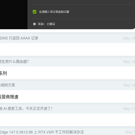
DNS 只返回 AAAA 记录
May 1
都在用什么路由器？
May 1
 系列
局域网方案
May 1
运营商限速
 AI 搜索工具，今天正式开源了！
May 1
t Edge 147.0.3912.98 上 RTX VSR 不工作的解决办法
May 