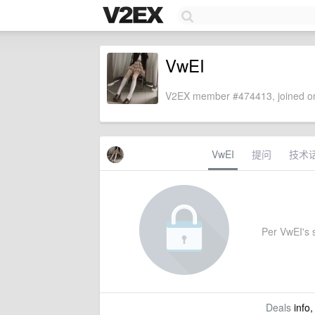
VwEI
V2EX member #474413, joined on
VwEI
提问
技术
Per VwEI's s
Deals
info,