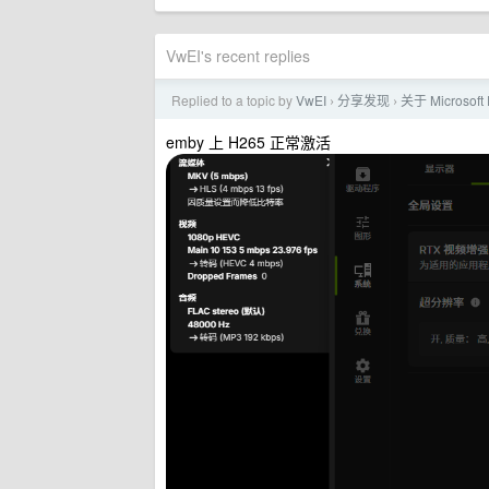
VwEI's recent replies
Replied to a topic by
VwEI
分享发现
关于 Microsof
›
›
emby 上 H265 正常激活