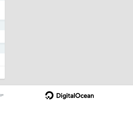
3
6
ge