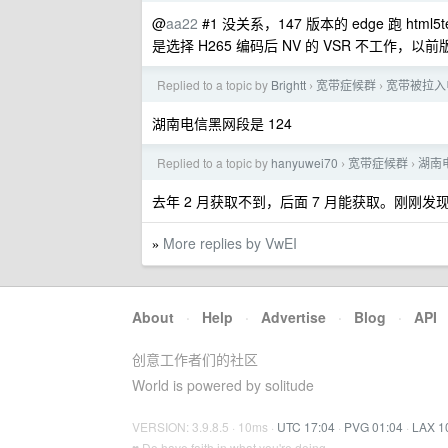
@
aa22
#1 没关系，147 版本的 edge 跑 html5
是选择 H265 编码后 NV 的 VSR 不工作，
Replied to a topic by
Brightt
宽带症候群
宽带被拉入
›
›
湖南电信黑网段是 124
Replied to a topic by
hanyuwei70
宽带症候群
湖南
›
›
去年 2 月获取不到，后面 7 月能获取。刚刚发
More replies by VwEI
»
About
·
Help
·
Advertise
·
Blog
·
API
创意工作者们的社区
World is powered by solitude
VERSION: 3.9.8.5 · 10ms ·
UTC 17:04
·
PVG 01:04
·
LAX 1
♥ Do have faith in what you're doing.