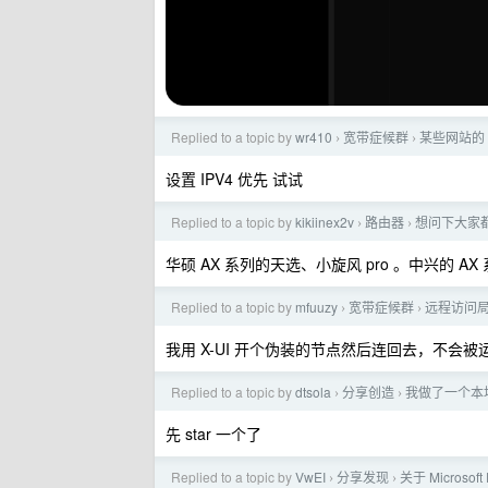
Replied to a topic by
wr410
宽带症候群
某些网站的 
›
›
设置 IPV4 优先 试试
Replied to a topic by
kikiinex2v
路由器
想问下大家
›
›
华硕 AX 系列的天选、小旋风 pro 。中兴的 AX
Replied to a topic by
mfuuzy
宽带症候群
远程访问
›
›
我用 X-UI 开个伪装的节点然后连回去，不会被
Replied to a topic by
dtsola
分享创造
我做了一个本地
›
›
先 star 一个了
Replied to a topic by
VwEI
分享发现
关于 Microsof
›
›