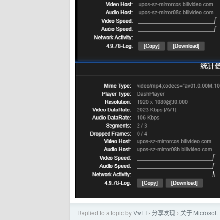
Replied to a topic by
VwEI
分享发现
关于 Microsof
›
›