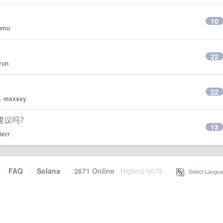
10
umu
22
run
22
by
maxssy
建议吗？
13
lerr
·
FAQ
·
Solana
·
2671 Online
Highest 6679
·
Select Langua