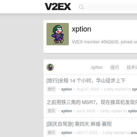
xption
V2EX member #562605, joined on
xption
提问
技术
[旅行]全程 14 个小时，华山徒步上下
旅行
•
xption
•
Aug 27, 2024
• Lastly replied by
xp
之前用铁三角的 MSR7，现在换耳机发
音乐
•
xption
•
Jul 4, 2024
• Lastly replied by
xpti
[国庆自驾游] 第四天 麻城-襄阳
旅行
•
xption
•
Oct 17, 2023
• Lastly replied by
an