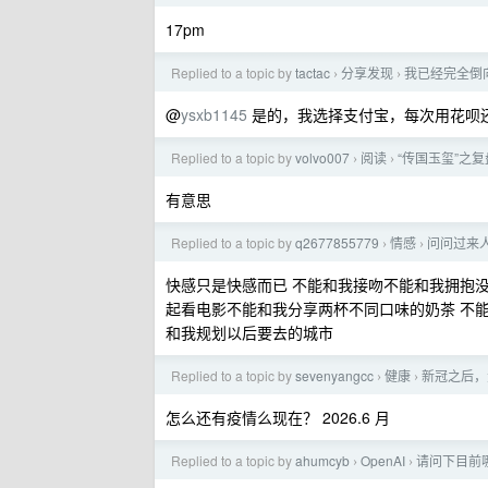
17pm
Replied to a topic by
tactac
分享发现
我已经完全倒
›
›
@
ysxb1145
是的，我选择支付宝，每次用花呗
Replied to a topic by
volvo007
阅读
“传国玉玺”之复
›
›
有意思
Replied to a topic by
q2677855779
情感
问问过来
›
›
快感只是快感而已 不能和我接吻不能和我拥抱
起看电影不能和我分享两杯不同口味的奶茶 不能
和我规划以后要去的城市
Replied to a topic by
sevenyangcc
健康
新冠之后，
›
›
怎么还有疫情么现在？ 2026.6 月
Replied to a topic by
ahumcyb
OpenAI
请问下目前哪个
›
›