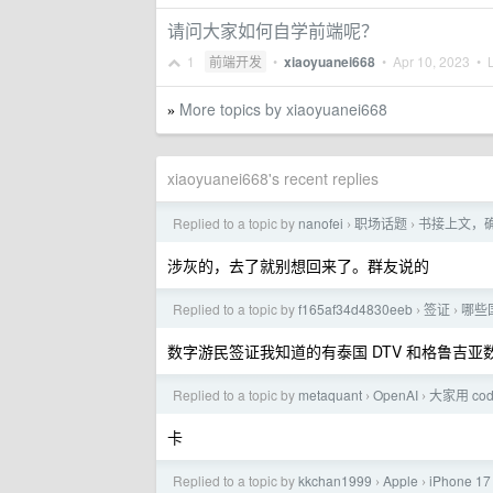
请问大家如何自学前端呢？
1
前端开发
•
xiaoyuanei668
•
Apr 10, 2023
• L
More topics by xiaoyuanei668
»
xiaoyuanei668's recent replies
Replied to a topic by
nanofei
职场话题
书接上文，
›
›
涉灰的，去了就别想回来了。群友说的
Replied to a topic by
f165af34d4830eeb
签证
哪些
›
›
数字游民签证我知道的有泰国 DTV 和格鲁吉亚
Replied to a topic by
metaquant
OpenAI
大家用 c
›
›
卡
Replied to a topic by
kkchan1999
Apple
iPhone 17
›
›