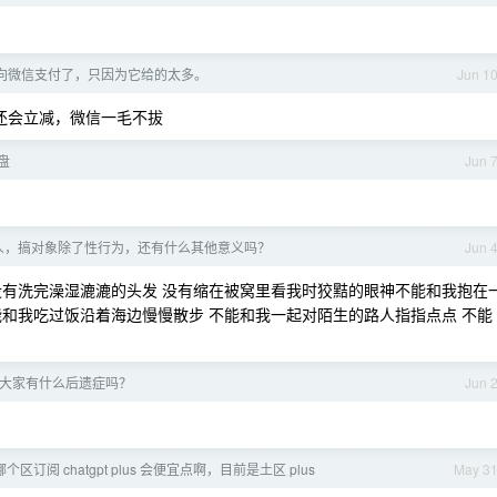
向微信支付了，只因为它给的太多。
Jun 1
还会立减，微信一毛不拔
盘
Jun 
人，搞对象除了性行为，还有什么其他意义吗？
Jun 
没有洗完澡湿漉漉的头发 没有缩在被窝里看我时狡黠的眼神不能和我抱在
和我吃过饭沿着海边慢慢散步 不能和我一起对陌生的路人指指点点 不能
大家有什么后遗症吗？
Jun 
区订阅 chatgpt plus 会便宜点啊，目前是土区 plus
May 3