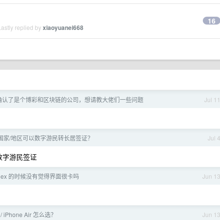
16
astly replied by
xiaoyuanei668
确认了是个博彩和区块链的公司，想请教大佬们一些问题
Jul 1
国家/地区可以数字游民转长居签证？
Jul 
数字游民签证
odex 的时候没有觉得界面很卡吗
Jun 1
 / iPhone Air 怎么选？
Jun 1