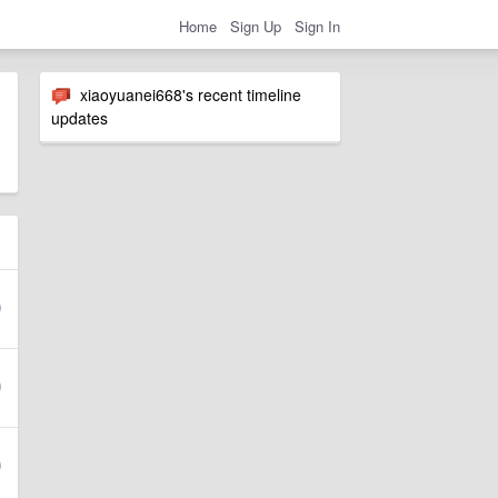
Home
Sign Up
Sign In
xiaoyuanei668's recent timeline
updates