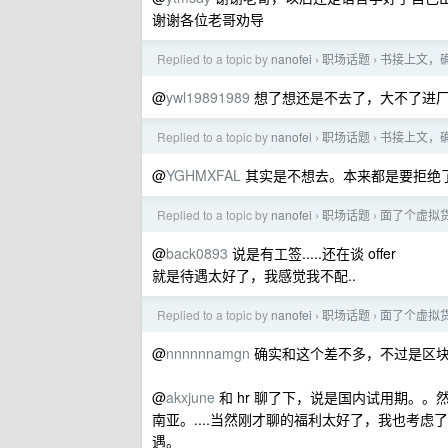
谢谢各位老哥劝导
Replied to a topic by
nanofei
职场话题
书接上文，
›
›
@
ywl19891989
想了想还是不去了，大不了进厂
Replied to a topic by
nanofei
职场话题
书接上文，
›
›
@
YGHMXFAL
其实是不想去。本来都是要拒绝了
Replied to a topic by
nanofei
职场话题
面了个虚拟
›
›
@
back0893
说是有工签.....还在谈 offer
就是待遇太好了，我感觉我不配..
Replied to a topic by
nanofei
职场话题
面了个虚拟
›
›
@
nnnnnnamgn
确实和这个差不多，不过是区块
@
akxjune
和 hr 聊了下，说是国内试用期。
南亚。....当然刚才聊的福利太好了，我也考虑
遇。