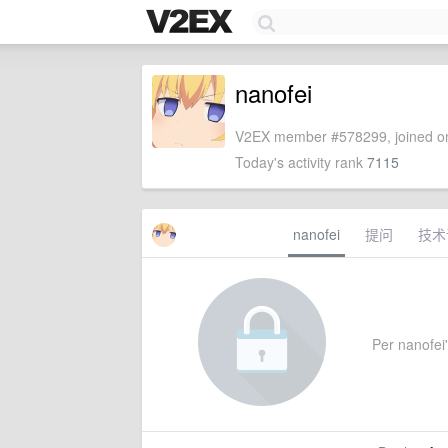
nanofei
V2EX member #578299, joined on
Today's activity rank
7115
nanofei
提问
技术
Per nanofei'