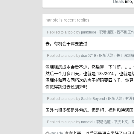
Deals
info,
nanofei's recent replies
Replied to a topic by
junkdude
职场话题
找不到工
›
›
去，有机会干嘛要放过
Replied to a topic by
dsw0719
职场话题
关于深圳
›
›
深圳租房成本会贵不少，然后算一下时薪。。。你现在 
然后一个月多四天，也就是 18k/20*4 。也就是
深圳住和西安同档次的房子起码要四五千。你算吧。
你觉得跳过去还划算吗
Replied to a topic by
SachinBeyond
职场话题
有没
›
›
国外也很多都是外包的。但是吧，福利和待遇国
Replied to a topic by
nanofei
职场话题
书接上文，
›
›
@
ytmsdy
谢谢老哥，以后还是语言学好了自己