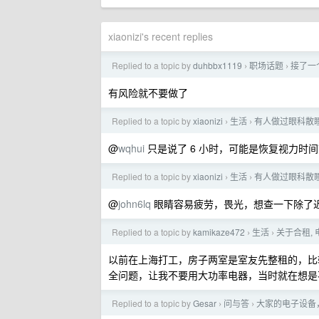
xiaonizi's recent replies
Replied to a topic by
duhbbx1119
职场话题
接了一
›
›
有风险就不要做了
Replied to a topic by
xiaonizi
生活
有人做过眼科散
›
›
@
wqhui
只是说了 6 小时，可能是恢复视力时
Replied to a topic by
xiaonizi
生活
有人做过眼科散
›
›
@
john6lq
眼睛容易疲劳，畏光，想查一下除了
Replied to a topic by
kamikaze472
生活
关于合租, 
›
›
以前在上海打工，房子两室是室友先整租的，比
全问题，让我不要用大功率电器，当时就在想是
Replied to a topic by
Gesar
问与答
大家的电子设备
›
›