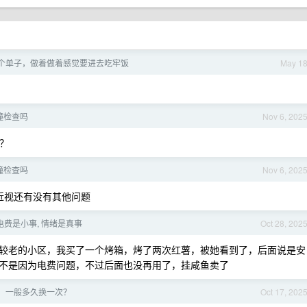
个单子，做着做着感觉要进去吃牢饭
May 1
瞳检查吗
Nov 6, 202
间？
瞳检查吗
Nov 6, 202
近视还有没有其他问题
电费是小事, 情绪是真事
Oct 28, 202
较老的小区，我买了一个烤箱，烤了两次红薯，被她看到了，后面说是安
不是因为电费问题，不过后面也没再用了，挂咸鱼卖了
，一般多久换一次？
Oct 17, 202