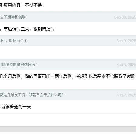
到屏幕内容，不得不换
去了期待和渴望
Sep 30, 202
，节后请假三天，很期待放假
副业，顺便抽个奖
Sep 9, 202
会删除原同事的微信吗？
Sep 3, 202
几个月后删，熟的同事可能一两年后删，考虑到以后基本不会联系了就删
都是几号发工资，领薪日会干点什么呢？
Aug 7, 202
，就很普通的一天