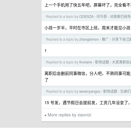
上一个手机用了快五年吧，屏幕坏了，完全看不
Replied to a topic by
ODESZA
问与答
对放假已经失
›
›
小孩一岁半，平时在市区上班，周末才能见小孩
Replied to a topic by
zhangsimon
推广
分享下自己
›
›
1
Replied to a topic by
finolaire
职场话题
大家离职后
›
›
离职后会删前同事微信，分人吧，不熟同事可能
了
Replied to a topic by
sevenyangcc
职场话题
兄弟们
›
›
15 号发，遇节假日会提前发，工资几年没变了
More replies by xiaonizi
»