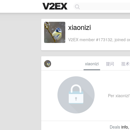
xiaonizi
V2EX member #173132, joined on
xiaonizi
提问
技术
Per xiaonizi'
Deals
info,