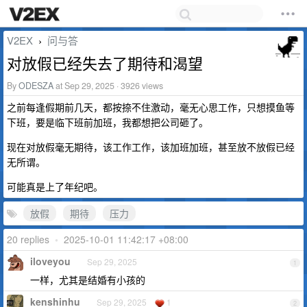
V2EX
问与答
›
对放假已经失去了期待和渴望
By
ODESZA
at Sep 29, 2025 · 3926 views
之前每逢假期前几天，都按捺不住激动，毫无心思工作，只想摸鱼等
下班，要是临下班前加班，我都想把公司砸了。
现在对放假毫无期待，该工作工作，该加班加班，甚至放不放假已经
无所谓。
可能真是上了年纪吧。
放假
期待
压力
20 replies
•
2025-10-01 11:42:17 +08:00
iloveyou
Sep 29, 2025
1
一样，尤其是结婚有小孩的
kenshinhu
Sep 29, 2025
1
2