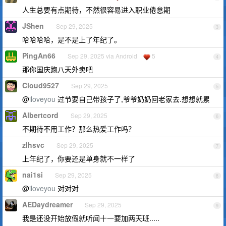
人生总要有点期待，不然很容易进入职业倦怠期
JShen
Sep 29, 2025
3
哈哈哈哈，是不是上了年纪了。
PingAn66
Sep 29, 2025 via Android
5
4
那你国庆跑八天外卖吧
Cloud9527
Sep 29, 2025
5
@
iloveyou
过节要自己带孩子了,爷爷奶奶回老家去.想想就累
Albertcord
Sep 29, 2025
6
不期待不用工作？那么热爱工作吗？
zlhsvc
Sep 29, 2025
7
上年纪了，你要还是单身就不一样了
nai1si
Sep 29, 2025
8
@
iloveyou
对对对
AEDaydreamer
Sep 29, 2025
9
我是还没开始放假就听闻十一要加两天班.....