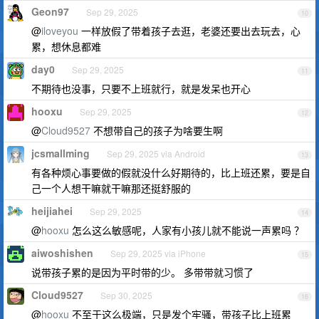
Geon97
Sep 29, 2025
10
@
iloveyou
一样放假了带着孩子去逛，老婆还要出去玩去，心
累，想休息都难
day0
Sep 29, 2025
11
不期待也没事，只要不上班就行，就是发呆也开心
hooxu
Sep 29, 2025
12
@
Cloud9527
不想带自己的孩子为啥要生啊
jcsmallming
Sep 29, 2025 via Android
13
有各种烦心事要做的假就没什么好期待的，比上班还累，要是自
己一个人想干嘛就干嘛那还挺舒服的
heijiahei
Sep 29, 2025
14
@
hooxu
怎么这么敏感呢，人家有小孩儿就不能说一声累吗 ？
aiwoshishen
Sep 29, 2025 via iPhone
15
说带孩子累的是因为平时带的少。 多带带就习惯了
Cloud9527
Sep 30, 2025
16
@
hooxu
不至于这么极端，只是发个牢骚，带孩子比上班累