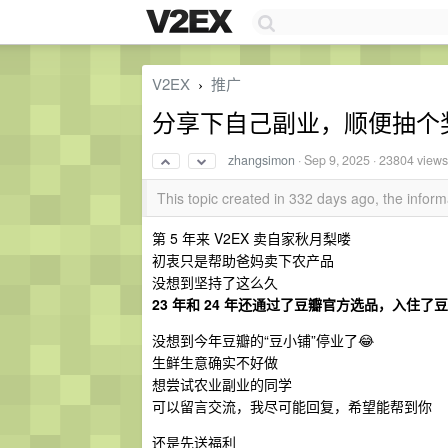
V2EX
推广
›
分享下自己副业，顺便抽个
zhangsimon
·
Sep 9, 2025
· 23804 views
This topic created in 332 days ago, the info
第 5 年来 V2EX 卖自家秋月梨喽
初衷只是帮助爸妈卖下农产品
没想到坚持了这么久
23 年和 24 年还通过了豆瓣官方选品，入住了
没想到今年豆瓣的“豆小铺”停业了😂
生鲜生意确实不好做
想尝试农业副业的同学
可以留言交流，我尽可能回复，希望能帮到你
还是先送福利