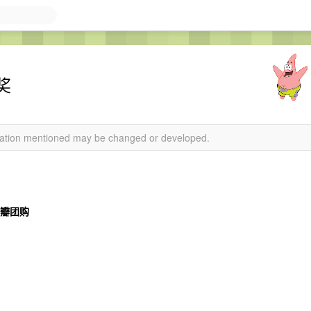
奖
rmation mentioned may be changed or developed.
豆瓣团购