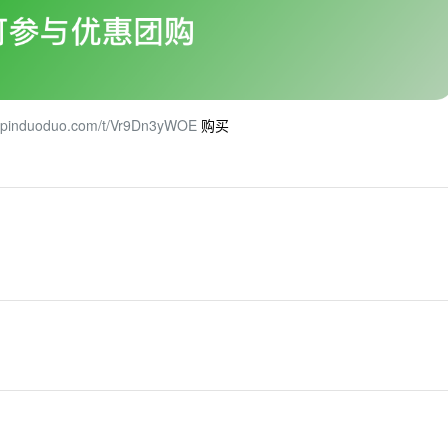
tt.pinduoduo.com/t/Vr9Dn3yWOE
购买