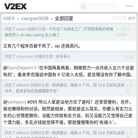
V2EX
xiangran0028
全部回复
回复总数
677
›
›
回复了 wises 创建的主题
今天去广州朋友工厂, 开劳斯莱斯的老板
3 小时 5
›
分钟前
被我带入 AI vibe coding 后上瘾了.
又有几个程序员被干死了，op 还很高兴。
回复了 zhouhuab 创建的主题
好多苦人
2 天前
›
@
GyroZeppeli13
“在中国再差再差，稍微努力一点月收入五六千总是
有的”，看来李克强说中国有 6 亿收入太低，是总理没有你了解中国。
回复了 889434 创建的主题
同求建议，相亲 4 个月，因 12.8 万彩礼谈到
2 天
›
前
分手，是该妥协还是婚姻观不合？
@
yarkyaonj
#293 所以人家是没地方住了是吗？还享受便利，另外，
我也懒得和你对话，既然是相亲，那就是这么现实，你要么有实力让
女的心甘情愿跟你，没能力你就和女方谈，别又没能力又觉得自己是
个潜力股，多花点钱就觉得不值，那就慢慢等你的“有缘人”。
回复了 889434 创建的主题
同求建议，相亲 4 个月，因 12.8 万彩礼谈到
2 天
›