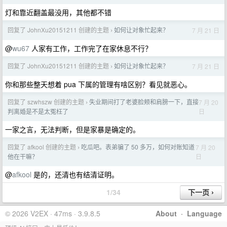
灯和靠近翻盖最没用，其他都不错
回复了 JohnXu20151211 创建的主题
如何让对象忙起来？
7 月 21 日
›
@
wu67
人家有工作，工作完了在家休息不行？
回复了 JohnXu20151211 创建的主题
如何让对象忙起来？
7 月 21 日
›
你和那些整天想着 pua 下属的管理有啥区别？看见就恶心。
回复了 szwhszw 创建的主题
失业期间打了老婆脸颊和肩膀一下，直接
7 月 20
›
日
判离婚是不是太冤枉了
一家之言，无法判断，但是家暴是确定的。
回复了 afkool 创建的主题
吃瓜吧。表弟骗了 50 多万，如何对账知道
7 月 20
›
日
他在干嘛？
@
afkool
是的，还清也有结清证明。
1/34
© 2026 V2EX · 47ms · 3.9.8.5
About
·
Language