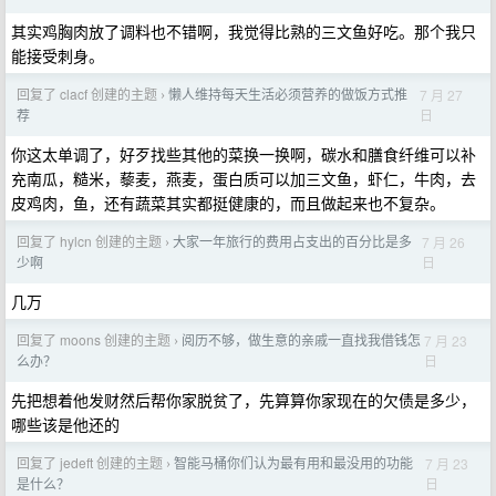
其实鸡胸肉放了调料也不错啊，我觉得比熟的三文鱼好吃。那个我只
能接受刺身。
回复了 clacf 创建的主题
懒人维持每天生活必须营养的做饭方式推
7 月 27
›
日
荐
你这太单调了，好歹找些其他的菜换一换啊，碳水和膳食纤维可以补
充南瓜，糙米，藜麦，燕麦，蛋白质可以加三文鱼，虾仁，牛肉，去
皮鸡肉，鱼，还有蔬菜其实都挺健康的，而且做起来也不复杂。
回复了 hylcn 创建的主题
大家一年旅行的费用占支出的百分比是多
7 月 26
›
日
少啊
几万
回复了 moons 创建的主题
阅历不够，做生意的亲戚一直找我借钱怎
7 月 23
›
日
么办？
先把想着他发财然后帮你家脱贫了，先算算你家现在的欠债是多少，
哪些该是他还的
回复了 jedeft 创建的主题
智能马桶你们认为最有用和最没用的功能
7 月 23
›
日
是什么？