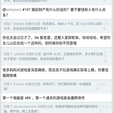
前
分手，是该妥协还是婚姻观不合？
@
yarkyaonj
#197 婚前财产有什么好说的？要不要钱和人有什么关
系？
回复了 889434 创建的主题
同求建议，相亲 4 个月，因 12.8 万彩礼谈到
3 天
›
前
分手，是该妥协还是婚姻观不合？
你也太会过日子了，3w 娶老婆，还要人家辞职来，哈哈哈哈，希望你
女儿以后也找一个这样的，到时候你别不同意哦
5
回复了 uqf0663 创建的主题
娃今年 10 岁，沉迷我的世界，求大佬们在我
›
天
帖子里说一句话劝劝他妈，我会给他妈看帖子
前
很多妈妈对游戏是深恶痛绝，而且孩子玩游戏确实容易上瘾，你要说
服她很难
回复了 EVJohn 创建的主题
好奇问下，你们碰到的第一台电脑是
7 月 30
›
日
啥？
第一个电脑是 486 ，第一个通关的游戏是金庸群侠传
回复了 doudouisamomo 创建的主题
如果把鸡胸肉改成烤鸡腿和烤鸡
7 月 27
›
日
翅，烤牛排，烤三文鱼呢？