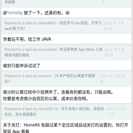
日
率换算
@
YsHaNg
搜了一下，还真的有，🤩
Replied to a topic by okhao8801
现在学习 ios 的话，只学习
2023 年 7 月
›
20 日
switf 够了吗？
学着玩不用，找工作 JAVA
Replied to a topic by wooyuntest
有没有熟悉 App Store 上架
2023 年 2 月
›
28 日
相关问题的朋友
被封只能申诉试试了
Replied to a topic by manami
70 年产权的公寓值不值得
2022 年 5 月 30
›
日
买？
南沙的公寓已经中介挂两年了，连看房的都没有，只能出租。
你要是考虑南沙自贸区的公寓，成本价卖你呀。
Replied to a topic by hhvv23911k
关于本地人体识别，该如何
2022 年 2 月
›
17 日
优化，求大佬提建议
关于关灯：HomeKit 有超过某个定位区域自动关灯的设置的，你打开
家庭 App 看看