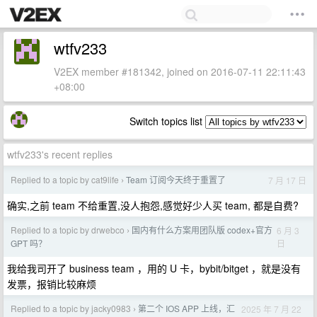
wtfv233
V2EX member #181342, joined on 2016-07-11 22:11:43
+08:00
Switch topics list
wtfv233's recent replies
Replied to a topic by cat9life
Team 订阅今天终于重置了
7 月 17 日
›
确实,之前 team 不给重置,没人抱怨,感觉好少人买 team, 都是自费?
Replied to a topic by drwebco
国内有什么方案用团队版 codex+官方
6 月 3
›
日
GPT 吗？
我给我司开了 business team ，用的 U 卡，bybit/bitget ，就是没有
发票，报销比较麻烦
Replied to a topic by jacky0983
第二个 IOS APP 上线，汇
2025 年 7 月 22
›