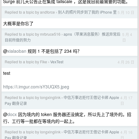
Surge 前几天公告正在集成 tailscale ，这是我目前最需要的功能。
Replied to a topic by andforce
别人的照片同步到了我的 iPhone 里
5 月 10 日
›
大概率是你忘了
Replied to a topic by mrbruce516
apns（苹果消息服务）推送异常后
5 月 4
›
日
目前所做的努力
@
xialaoban
规则 1 不是包括了 234 吗？
Replied to a topic by Fike
VexTest
4 月 26 日
›
test
https://i.imgur.com/sY3UQX5.jpeg
Replied to a topic by longxinglink
中信万事达拒付王借记卡绑 Apple
4 月 17
›
日
Pay 翻身记录
@
docx
因为境内的 token 服务器还没搞定，所以先上了境外的。招
行、工行等一批都在等境内的一起上。
Replied to a topic by longxinglink
中信万事达拒付王借记卡绑 Apple
4 月 16
›
日
Pay 翻身记录