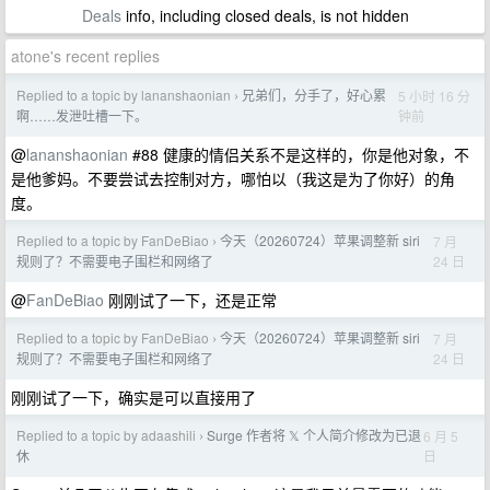
Deals
info, including closed deals, is not hidden
atone's recent replies
Replied to a topic by lananshaonian
兄弟们，分手了，好心累
5 小时 16 分
›
钟前
啊……发泄吐槽一下。
@
lananshaonian
#88 健康的情侣关系不是这样的，你是他对象，不
是他爹妈。不要尝试去控制对方，哪怕以（我这是为了你好）的角
度。
Replied to a topic by FanDeBiao
今天（20260724）苹果调整新 siri
7 月
›
24 日
规则了？不需要电子围栏和网络了
@
FanDeBiao
刚刚试了一下，还是正常
Replied to a topic by FanDeBiao
今天（20260724）苹果调整新 siri
7 月
›
24 日
规则了？不需要电子围栏和网络了
刚刚试了一下，确实是可以直接用了
Replied to a topic by adaashili
Surge 作者将 𝕏 个人简介修改为已退
6 月 5
›
日
休