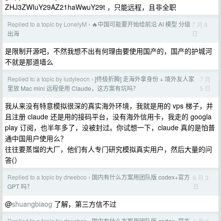
ZHJ3ZWIuY29AZ21haWwuY29t ，只能远程，且非全职
Replied to a topic by LonelyM
🔥中国可能要开始给前沿 AI 模型 分级
7 月 8
›
日
出海
是限制开源吧，不然我想不出有何理由要使用国产的，国产的护城河
不就是那道墙么
Replied to a topic by ludyleocn
[终极折腾] 走海外拿身份 + 境外友人家
7 月
›
5 日
里放 Mac mini 远程使用 Claude，这方案有坑吗？
我从来没有特意模拟很深的真实海外环境，我就是用的 vps 梯子，并
且注册 claude 还是用的接码平台，没有海外信用卡，我走的 googla
play 订阅，也半年多了，没被封过。你试想一下，claude 真的是怕普
通中国用户使用么？
往往要蒸馏的大厂，他们有人专门研究模拟真实用户，然后大量的问
答(）
Replied to a topic by drwebco
国内有什么方案用团队版 codex+官方
6 月 3
›
日
GPT 吗？
@
shuangbiaog
了解，第三方信不过
Replied to a topic by drwebco
国内有什么方案用团队版 codex+官方