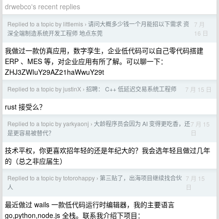
drwebco's recent replies
Replied to a topic by littlemis
请问大概多少钱一个月能招以下需求 资
7 月
›
16 日
深全端制造系统开发工程师 地点东莞
我做过一款仿真应用，数字孪生，企业低代码可以自己零代码搭建
ERP 、MES 等，对企业应用有所了解。可以聊一下：
ZHJ3ZWIuY29AZ21haWwuY29t
Replied to a topic by justinX
招聘： C++ 低延迟交易系统工程师
7 月 15 日
›
rust 接受么？
Replied to a topic by yarkyaonj
大龄程序员会因为 AI 变得更吃香，还
7 月 15
›
日
是更容易被替代？
技术平权，你更喜欢招年轻的还是年纪大的？我会选年轻且做过几年
的（总之非应届生）
Replied to a topic by totorohappy
第三贴了，出海项目继续找合伙
7 月 15
›
日
人
最近做过 wails 一款低代码运行时编辑器，我的主要语言
go,python,node.js 全栈。联系我介绍下项目：