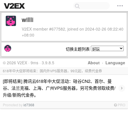
willli
V2EX member #677582, joined on 2024-02-26 08:22:40
+08:00
切换主题列表
© 2026 V2EX · 9ms · 3.9.8.5
About
·
Language
618年中大促即将结束：国内外VPS服务器，99元起，续费代金券
[即将结束] 腾讯云618年中大促活动：硅谷CN2、首尔、曼
›
谷、法兰克福、上海、广州VPS服务器，另可免费领取续费/
升级/新购代金券。
Promoted by
id7368
PRO