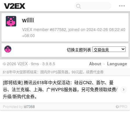
willli
V2EX member #677582, joined on 2024-02-26 08:22:40
+08:00
切换主题列表
© 2026 V2EX · 9ms · 3.9.8.5
About
·
Language
618年中大促即将结束：国内外VPS服务器，99元起，续费代金券
[即将结束] 腾讯云618年中大促活动：硅谷CN2、首尔、曼
›
谷、法兰克福、上海、广州VPS服务器，另可免费领取续费/
升级/新购代金券。
Promoted by
id7368
PRO