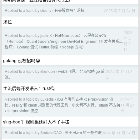
Replied to a topic by cluefly
有美股群吗？求拉
2025 年 7 月 24 日
›
求拉
2025
Replied to a topic by justinX
Hot/New Jobs： 远程办公专场
›
年 5
（Remote） Quant traders/Engineer DevRel Engineer（开发者关系工
月 7
程师） Golang 测试 Flutter 前端（Nodejs 方向）
日
golang 没校招吗😭
Replied to a topic by Brendon
web3 团队，北京招聘 go 后
2024 年 12 月 3
›
日
端。
主流后端开发语言：rust🤔
Replied to a topic by Lukedis
iOS 有哪些支持 xtls-rprx-vision 流
2024 年
›
11 月 24
控、reality 和 clash 规则集的代理工具，小火箭不太行， stash 不支持
日
xtls-rprx-vision 流控
sing-box ？规则集还好大不了手搓
Replied to a topic by SeduceQAQ
关于 vkvm 的一些咨询
2024 年 11 月 24 日
›