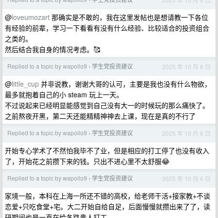
›
@
loveumozart
那确实是不敢的，我在这里发帖也是想请教一下各位
有经验的前辈，学习一下看看有没有什么经验、比较适合的投资组合
之类的。
然后结合我自身的情况考虑。🥰
Replied to a topic by wapollo9
学生党投资建议
2025 年 10 月 6 日
›
@
little_cup
并非说教，谢谢大哥的认可，主要是我也没有什么物欲，
最多就抱着自己的小 steam 玩上一天。
不过说起来已经明显能感觉到自己没有大一的时候玩的那么痛快了。
之前熬夜开黑，第二天还能精精神神去上课，现在是真的不行了
Replied to a topic by wapollo9
学生党投资建议
2025 年 10 月 6 日
›
开始专心学术了不然怕我毕不了业，但是相应的打工停了也没有收入
了，开始花之前攒下来的钱。只出不进心里不太舒服😂
Replied to a topic by wapollo9
学生党投资建议
2025 年 10 月 6 日
›
家境一般，本科在上海一所还不错的高校，给老师干活+接家教+不谈
恋爱+只吃食堂+宅。大二开始自给自足，后面慢慢就攒出来了了，读
研期间也是一直在给各路贵人打工。