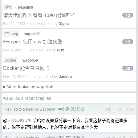
硬件
•
wapollo9
请大佬们帮忙看看 4090 配置咋样
13
Feb 21, 2023 • Lastly replied by
Diphia
FFmpeg
•
wapollo9
FFmpeg 使用 qsv 加速失败
13
Dec 2, 2022 • Lastly replied by
s7lx
Docker
•
wapollo9
Docker 能否直通网卡
20
Nov 12, 2022 • Lastly replied by
Jacksu
More topics by wapollo9
»
wapollo9's recent replies
Replied to a topic by wapollo9
学生党投资建议
2025 年 10 月 8 日
›
@
HENQIGUAI
哈哈哈没关系分享一下嘛，我看这帖子浏览还蛮多
的，说不定帮到其他人，也说不定对我有其他启发
Replied to a topic by wapollo9
学生党投资建议
2025 年 10 月 6 日