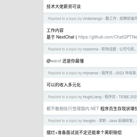
技术大佬薪资可谈
Replied to a topic by
vintamango
酷工作
招聘前端开发
›
›
工作内容
基于 NextChat (
https://github.com/ChatGPTN
Replied to a topic by
rossroma
职场话题
公司亏损
›
›
@
wand
还是你最懂
Replied to a topic by
mrjnamei
程序员
2023 年结
›
›
可以的收入多元化
Replied to a topic by
HughLiang
程序员
TIOBE 2
›
›
都不敢相信只觉得国内.NET
程序员生存现状堪
Replied to a topic by
hangbo
求职
Java 后端研
›
›
摆烂+准备面试说不定还能拿个离职赔偿