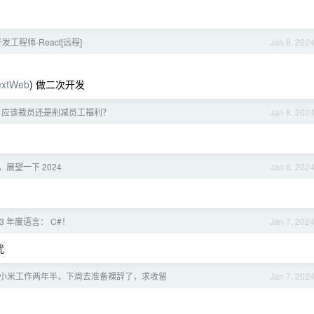
工程师-React[远程]
Jan 8, 202
extWeb
) 做二次开发
，应该裁员还是削减员工福利？
Jan 8, 202
束，展望一下 2024
Jan 8, 202
023 年度语言： C#！
Jan 7, 202
忧
发，小米工作两年半，下周去准备裸辞了，求收留
Jan 7, 202