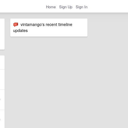
Home
Sign Up
Sign In
vintamango's recent timeline
updates