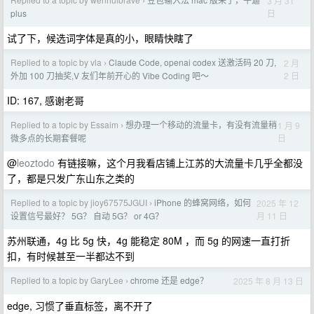
3 月 31
›
日
plus
试了下，候选词字体是真的小，眼睛快瞎了
Replied to a topic by vla
Claude Code, openai codex 送激活码 20 刀,
2 月
›
2 日
外加 100 刀抽奖,V 友们年前开心的 Vibe Coding 吧～
ID: 167, 感谢老哥
Replied to a topic by Essaim
想办理一个移动的流量卡，有没有流量稍
1 月 9
›
日
微多点的长期套餐呢
@
leoztodo
有链接嘛，这个月我看店铺上江苏的大流量卡几乎全都没
了，都是只发广东山东之类的
Replied to a topic by jioy67575JGUI
iPhone 的蜂窝网络，如何
2025 年 12
›
月 11 日
设置信号最好？ 5G？ 自动 5G？ or 4G？
苏州联通，4g 比 5g 快，4g 能稳定 80M ，而 5g 的网速一直打折
扣，有时候甚至一半都达不到
Replied to a topic by GaryLee
chrome 还是 edge？
2025 年 8 月 13 日
›
edge, 习惯了垂直标签，离不开了