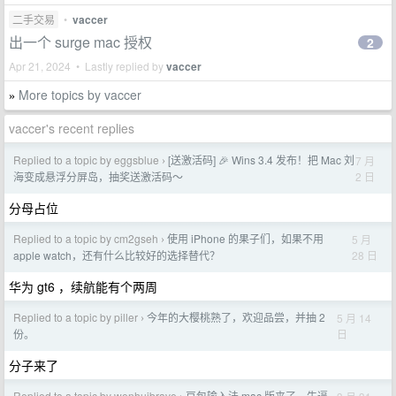
二手交易
•
vaccer
出一个 surge mac 授权
2
Apr 21, 2024 • Lastly replied by
vaccer
More topics by vaccer
»
vaccer's recent replies
Replied to a topic by eggsblue
[送激活码] 🎉 Wins 3.4 发布！把 Mac 刘
7 月
›
2 日
海变成悬浮分屏岛，抽奖送激活码～
分母占位
Replied to a topic by cm2gseh
使用 iPhone 的果子们，如果不用
5 月
›
28 日
apple watch，还有什么比较好的选择替代？
华为 gt6 ，续航能有个两周
Replied to a topic by piller
今年的大樱桃熟了，欢迎品尝，并抽 2
5 月 14
›
日
份。
分子来了
Replied to a topic by wenhuibrave
豆包输入法 mac 版来了，牛逼