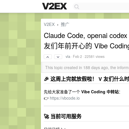
V2EX
推广
›
Claude Code, openai c
友们年前开心的 Vibe Codin
vla
·
Feb 2
· 22581 views
This topic created in 188 days ago, the info
🎉 这周上完就放假啦！ V 友们什么
先给大家准备了一个
Vibe Coding 中转站
：
👉
https://vbcode.io
🚀 当前可用服务