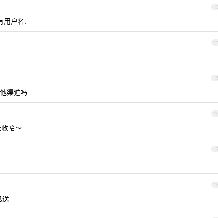
1
有用户名.
1
1
其他渠道吗
1
查收哈～
1
1
已送