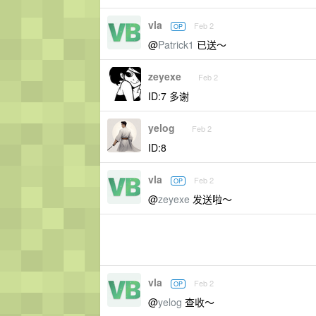
vla
Feb 2
OP
@
Patrick1
已送～
zeyexe
Feb 2
ID:7 多谢
yelog
Feb 2
ID:8
vla
Feb 2
OP
@
zeyexe
发送啦～
vla
Feb 2
OP
@
yelog
查收～