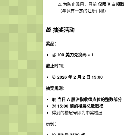
⚠️ 为防止滥用，目前
仅限 V 友领取
（毕竟有一定的注册门槛）
🎁 抽奖活动
奖品：
💰
100 美刀兑换码 × 1
截止时间：
⏰
2026 年 2 月 2 日 15:00
抽奖规则：
取
当日 A 股沪指收盘点位的整数部分
对
15:00 前的楼层总数取模
得到的楼层号即为中奖楼层
示例：
沪指收盘
3500 点