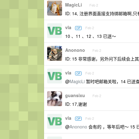
MagicLi
Feb 2
ID: 14, 注册界面直接支持绑邮箱啊,只
vla
Feb 2
OP
10 、11 、12 、13 已送～
Anonono
Feb 2
ID: 15 非常感谢，另外问下后续会上
vla
Feb 2
OP
@
MagicLi
暂时吧邮箱关啦，14 已送
guansixu
Feb 2
ID: 17,谢谢
vla
Feb 2
OP
@
Anonono
会有的 ，等年后吧～ 15 