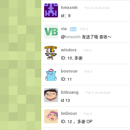
hmxxmh
Feb 2 via Android
id：9
vla
Feb 2
OP
@
hmxxmh
发送了哦 查收～
windorz
Feb 2
ID: 10, 多谢
bootvue
Feb 2
ID: 11
bitkuang
Feb 2 via Android
id 13
ImGroot
Feb 2
ID: 12 ，多谢 OP