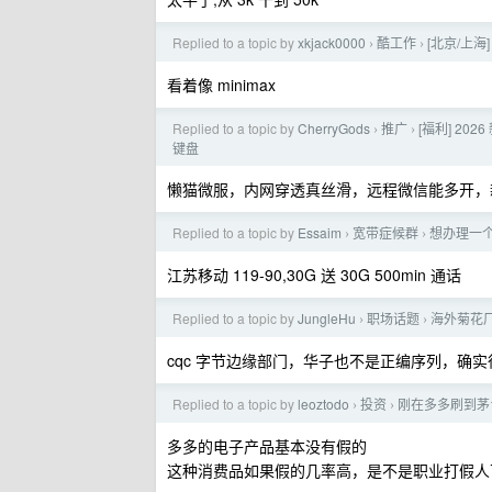
Replied to a topic by
xkjack0000
酷工作
[北京/上海
›
›
看着像 minimax
Replied to a topic by
CherryGods
推广
[福利] 20
›
›
键盘
懒猫微服，内网穿透真丝滑，远程微信能多开，
Replied to a topic by
Essaim
宽带症候群
想办理一
›
›
江苏移动 119-90,30G 送 30G 500min 通话
Replied to a topic by
JungleHu
职场话题
海外菊花厂
›
›
cqc 字节边缘部门，华子也不是正编序列，确实
Replied to a topic by
leoztodo
投资
刚在多多刷到茅
›
›
多多的电子产品基本没有假的
这种消费品如果假的几率高，是不是职业打假人