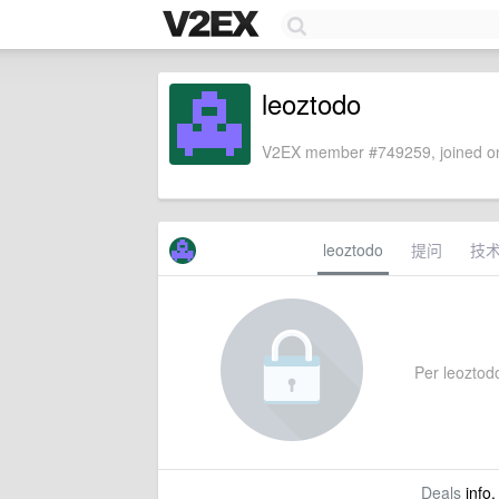
leoztodo
V2EX member #749259, joined on
leoztodo
提问
技
Per leoztodo
Deals
info,