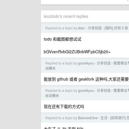
leoztodo's recent replies
Replied to a topic by
dlan
分享创造
[福利] 庆祝 5
›
›
todo 和截图都想试试
bGVvenRvbGl2ZUBnbWFpbC5jb20=
Replied to a topic by
good4you
分享创造
隆重推出专
›
›
动赚米
能放到 github 或者 geskfork 这种吗,大家还需
Replied to a topic by
good4you
分享创造
隆重推出专
›
›
自动赚米
现在还有下载的方式吗
Replied to a topic by
BelovedOne
生活
[招商银行] 您
›
›
太牛了,从 3k 干到 50k