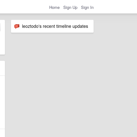
Home
Sign Up
Sign In
leoztodo's recent timeline updates