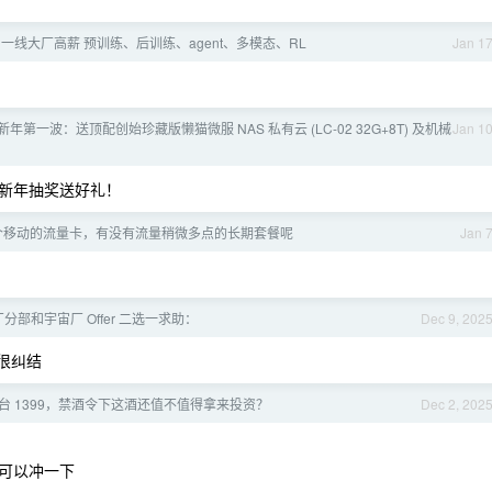
] 一线大厂高薪 预训练、后训练、agent、多模态、RL
Jan 1
26 新年第一波：送顶配创始珍藏版懒猫微服 NAS 私有云 (LC-02 32G+8T) 及机械
Jan 1
新年抽奖送好礼！
个移动的流量卡，有没有流量稍微多点的长期套餐呢
Jan 
分部和宇宙厂 Offer 二选一求助：
Dec 9, 202
很纠结
台 1399，禁酒令下这酒还值不值得拿来投资？
Dec 2, 202
可以冲一下