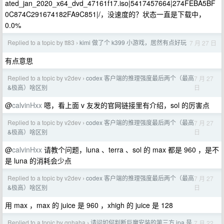
ated_jan_2020_x64_dvd_47161f17.iso|5417457664|274FEBA5BF
0C874C291674182FA9C851|/，没速度的？状态一直是下载中，
0.0%
Replied to a topic by tt83
kimi 做了个 k399 小游戏，居然有点好玩
7 月 27 日
›
有点意思
Replied to a topic by v2dev
codex 客户端的推理强度最后两个（最高
7 月 27
›
日
&极高）啥区别
@
calvinHxx
嗯，看上面 v 友发的官网链接里有介绍，sol 的厉害点
Replied to a topic by v2dev
codex 客户端的推理强度最后两个（最高
7 月 27
›
日
&极高）啥区别
@
calvinHxx
请教个问题，luna 、terra 、sol 的 max 都是 960 ，是不
是 luna 的消耗会少点
Replied to a topic by v2dev
codex 客户端的推理强度最后两个（最高
7 月 27
›
日
&极高）啥区别
用 max ，max 的 juice 是 960 ，xhigh 的 juice 是 128
Replied to a topic by gnhaha
请问如何判断巨魔安装的第三方 ipa 是
7 月 22
›