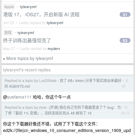
Apple
•
tylearymf
港版 17， iOS27，开启新版 AI 流程
31
Jun 22 • Lastly replied by
tylearymf
游戏
•
tylearymf
终于训练出最强坦克了
53
May 27 • Lastly replied by
myderr
More topics by tylearymf
»
tylearymf's recent replies
Replied to a topic by LuoDiNate
烧了 6B+ token,分享下我实践出来最好
1 天
›
前
的 AGENTS.md
@
yuefancx111
哈哈，你这个牛一点
Replied to a topic by clow
[开源] 我在自己写的下载器里造了个 bug：为
7 月
›
28 日
了修「最后 1% 变慢」，活跃连接反而从 48 掉到了 16
你这个下载器好像还不错，试用了下下载这个文件：
ed2k://|file|cn_windows_10_consumer_editions_version_1909_upd