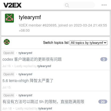
tylearymf
V2EX member #620695, joined on 2023-03-24 21:49:55
+08:00
Switch topics list
OpenAI
•
tylearymf
codex 客户端最近的更新很有问题
3
Jul 16 • Lastly replied by
tylearymf
OpenAI
•
tylearymf
5.6 terra+xhigh 降智太严重了
Jul 15
OpenAI
•
tylearymf
有没有方法可以跳过 5h 的限制，直接跑满周限
20
Jun 18 • Lastly replied by
tylearymf